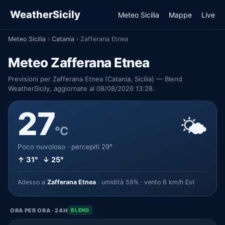
WeatherSicily
Meteo Sicilia
Mappe
Live
Meteo Sicilia
›
Catania
›
Zafferana Etnea
Meteo Zafferana Etnea
Previsioni per Zafferana Etnea (Catania, Sicilia) — Blend
WeatherSicily, aggiornate al 08/08/2026 13:28.
27
🌤️
°C
Poco nuvoloso · percepiti 29°
↑ 31° ↓ 25°
Adesso a
Zafferana Etnea
· umidità 59% · vento 6 km/h Est
ORA PER ORA · 24H
BLEND