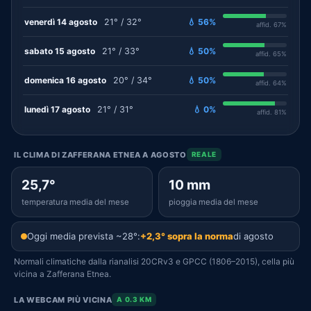
venerdì 14 agosto
21° / 32°
💧 56%
affid. 67%
sabato 15 agosto
21° / 33°
💧 50%
affid. 65%
domenica 16 agosto
20° / 34°
💧 50%
affid. 64%
lunedì 17 agosto
21° / 31°
💧 0%
affid. 81%
IL CLIMA DI ZAFFERANA ETNEA A AGOSTO
REALE
25,7°
10 mm
temperatura media del mese
pioggia media del mese
Oggi media prevista ~28°:
+2,3° sopra la norma
di agosto
Normali climatiche dalla rianalisi 20CRv3 e GPCC (1806–2015), cella più
vicina a Zafferana Etnea.
LA WEBCAM PIÙ VICINA
A 0.3 KM