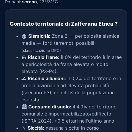
Domani:
sereno
, 23°/31°C.
Contesto territoriale di Zafferana Etnea
?
🏚️
Sismicità:
Zona 2 — pericolosità sismica
media — forti terremoti possibili
(classificazione DPC)
🪨
Rischio frane:
il 0% del territorio è in aree
a pericolosità da frana elevata o molto
elevata (P3-P4).
🌊
Rischio alluvioni:
il 0,2% del territorio è in
aree alluvionabili ad elevata probabilità
(scenario P3), con il 1% della popolazione
esposta.
🏙️
Consumo di suolo:
il 4,9% del territorio
comunale è impermeabilizzato/edificato
(ISPRA 2024), +0,5 ettari nell'ultimo anno.
💧
Siccità:
nessuna siccità in corso