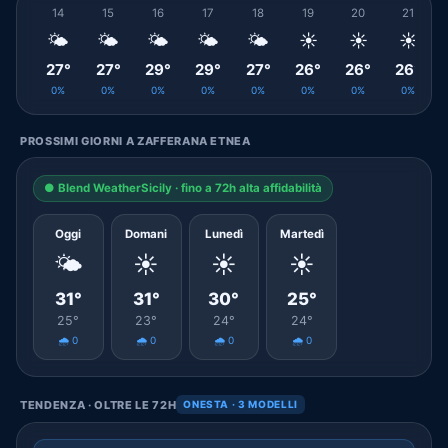
14
15
16
17
18
19
20
21
🌤️
🌤️
🌤️
🌤️
🌤️
☀️
☀️
☀️
27°
27°
29°
29°
27°
26°
26°
26°
0%
0%
0%
0%
0%
0%
0%
0%
PROSSIMI GIORNI A ZAFFERANA ETNEA
● Blend WeatherSicily · fino a 72h alta affidabilità
Oggi
Domani
Lunedì
Martedì
🌤️
☀️
☀️
☀️
31°
31°
30°
25°
25°
23°
24°
24°
🌧️ 0
🌧️ 0
🌧️ 0
🌧️ 0
TENDENZA · OLTRE LE 72H
ONESTA · 3 MODELLI