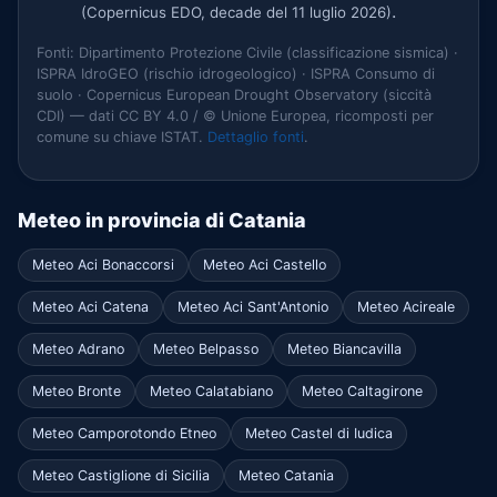
.
(Copernicus EDO, decade del 11 luglio 2026)
Fonti: Dipartimento Protezione Civile (classificazione sismica) ·
ISPRA IdroGEO (rischio idrogeologico) · ISPRA Consumo di
suolo · Copernicus European Drought Observatory (siccità
CDI) — dati CC BY 4.0 / © Unione Europea, ricomposti per
comune su chiave ISTAT.
Dettaglio fonti
.
Meteo in provincia di Catania
Meteo Aci Bonaccorsi
Meteo Aci Castello
Meteo Aci Catena
Meteo Aci Sant'Antonio
Meteo Acireale
Meteo Adrano
Meteo Belpasso
Meteo Biancavilla
Meteo Bronte
Meteo Calatabiano
Meteo Caltagirone
Meteo Camporotondo Etneo
Meteo Castel di Iudica
Meteo Castiglione di Sicilia
Meteo Catania