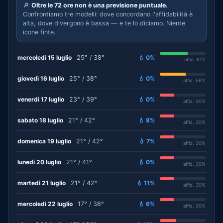
🔎
Oltre le 72 ore non è una previsione puntuale.
Confrontiamo tre modelli: dove concordano l'affidabilità è
alta, dove divergono è bassa — e te lo diciamo. Niente
icone finte.
mercoledì 15 luglio
25° / 38°
💧 0%
affid. 61%
giovedì 16 luglio
25° / 38°
💧 0%
affid. 56%
venerdì 17 luglio
23° / 39°
💧 0%
affid. 30%
sabato 18 luglio
21° / 42°
💧 8%
affid. 30%
domenica 19 luglio
21° / 42°
💧 7%
affid. 30%
lunedì 20 luglio
21° / 41°
💧 0%
affid. 30%
martedì 21 luglio
21° / 42°
💧 11%
affid. 30%
mercoledì 22 luglio
17° / 38°
💧 6%
affid. 30%