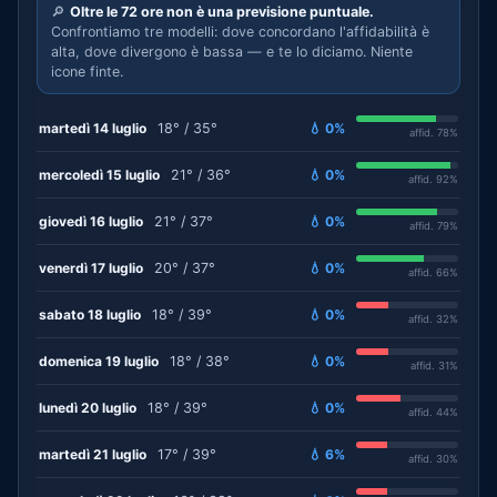
🔎
Oltre le 72 ore non è una previsione puntuale.
Confrontiamo tre modelli: dove concordano l'affidabilità è
alta, dove divergono è bassa — e te lo diciamo. Niente
icone finte.
martedì 14 luglio
18° / 35°
💧 0%
affid. 78%
mercoledì 15 luglio
21° / 36°
💧 0%
affid. 92%
giovedì 16 luglio
21° / 37°
💧 0%
affid. 79%
venerdì 17 luglio
20° / 37°
💧 0%
affid. 66%
sabato 18 luglio
18° / 39°
💧 0%
affid. 32%
domenica 19 luglio
18° / 38°
💧 0%
affid. 31%
lunedì 20 luglio
18° / 39°
💧 0%
affid. 44%
martedì 21 luglio
17° / 39°
💧 6%
affid. 30%