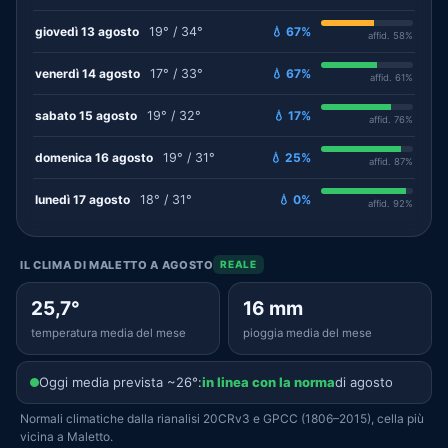
giovedì 13 agosto
19° / 34°
💧 67%
affid. 58%
venerdì 14 agosto
17° / 33°
💧 67%
affid. 61%
sabato 15 agosto
19° / 32°
💧 17%
affid. 76%
domenica 16 agosto
19° / 31°
💧 25%
affid. 87%
lunedì 17 agosto
18° / 31°
💧 0%
affid. 92%
IL CLIMA DI MALETTO A AGOSTO
REALE
25,7°
16 mm
temperatura media del mese
pioggia media del mese
Oggi media prevista ~26°:
in linea con la norma
di agosto
Normali climatiche dalla rianalisi 20CRv3 e GPCC (1806–2015), cella più
vicina a Maletto.