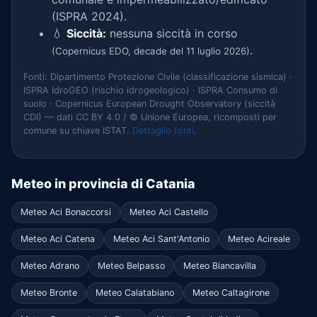
(ISPRA 2024).
💧
Siccità:
nessuna siccità in corso
.
(Copernicus EDO, decade del 11 luglio 2026)
Fonti: Dipartimento Protezione Civile (classificazione sismica) ·
ISPRA IdroGEO (rischio idrogeologico) · ISPRA Consumo di
suolo · Copernicus European Drought Observatory (siccità
CDI) — dati CC BY 4.0 / © Unione Europea, ricomposti per
comune su chiave ISTAT.
Dettaglio fonti
.
Meteo in provincia di Catania
Meteo Aci Bonaccorsi
Meteo Aci Castello
Meteo Aci Catena
Meteo Aci Sant'Antonio
Meteo Acireale
Meteo Adrano
Meteo Belpasso
Meteo Biancavilla
Meteo Bronte
Meteo Calatabiano
Meteo Caltagirone