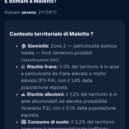
E domani a Maletto?
Domani:
sereno
, 21°/29°C.
Contesto territoriale di Maletto
?
🏚️
Sismicità:
Zona 2 — pericolosità sismica
media — forti terremoti possibili
(classificazione DPC)
🪨
Rischio frane:
il 0% del territorio è in aree
a pericolosità da frana elevata o molto
elevata (P3-P4), con il 1,4% della
popolazione esposta.
🌊
Rischio alluvioni:
il 1,2% del territorio è in
aree alluvionabili ad elevata probabilità
(scenario P3), con il 0,1% della popolazione
esposta.
🏙️
Consumo di suolo:
il 3,2% del territorio
comunale è impermeabilizzato/edificato