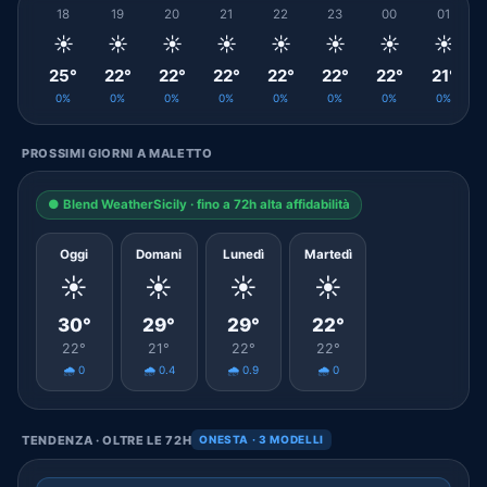
18
19
20
21
22
23
00
01
☀️
☀️
☀️
☀️
☀️
☀️
☀️
☀️
25°
22°
22°
22°
22°
22°
22°
21°
0%
0%
0%
0%
0%
0%
0%
0%
PROSSIMI GIORNI A MALETTO
● Blend WeatherSicily · fino a 72h alta affidabilità
Oggi
Domani
Lunedì
Martedì
☀️
☀️
☀️
☀️
30°
29°
29°
22°
22°
21°
22°
22°
🌧️ 0
🌧️ 0.4
🌧️ 0.9
🌧️ 0
TENDENZA · OLTRE LE 72H
ONESTA · 3 MODELLI