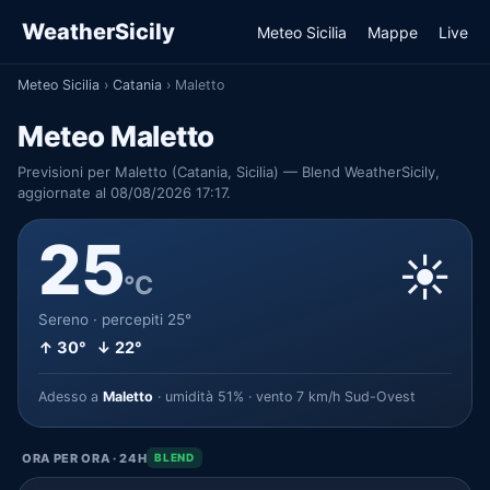
WeatherSicily
Meteo Sicilia
Mappe
Live
Meteo Sicilia
›
Catania
›
Maletto
Meteo Maletto
Previsioni per Maletto (Catania, Sicilia) — Blend WeatherSicily,
aggiornate al 08/08/2026 17:17.
25
☀️
°C
Sereno · percepiti 25°
↑ 30° ↓ 22°
Adesso a
Maletto
· umidità 51% · vento 7 km/h Sud-Ovest
ORA PER ORA · 24H
BLEND