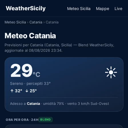
WeatherSicily
Meteo Sicilia
Mappe
Live
Meteo Sicilia
›
Catania
›
Catania
Meteo Catania
Previsioni per Catania (Catania, Sicilia) — Blend WeatherSicily,
aggiornate al 08/08/2026 23:34.
29
☀️
°C
Sereno · percepiti 33°
↑ 32° ↓ 25°
Adesso a
Catania
· umidità 79% · vento 3 km/h Sud-Ovest
ORA PER ORA · 24H
BLEND