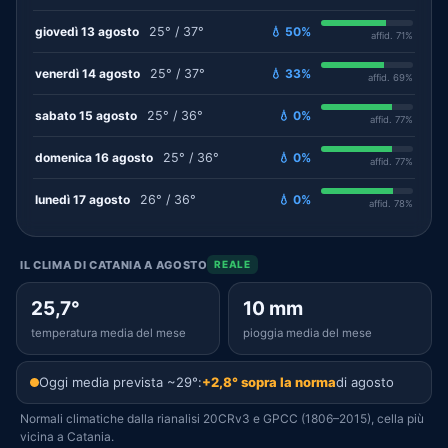
giovedì 13 agosto
25° / 37°
💧 50%
affid. 71%
venerdì 14 agosto
25° / 37°
💧 33%
affid. 69%
sabato 15 agosto
25° / 36°
💧 0%
affid. 77%
domenica 16 agosto
25° / 36°
💧 0%
affid. 77%
lunedì 17 agosto
26° / 36°
💧 0%
affid. 78%
IL CLIMA DI CATANIA A AGOSTO
REALE
25,7°
10 mm
temperatura media del mese
pioggia media del mese
Oggi media prevista ~29°:
+2,8° sopra la norma
di agosto
Normali climatiche dalla rianalisi 20CRv3 e GPCC (1806–2015), cella più
vicina a Catania.