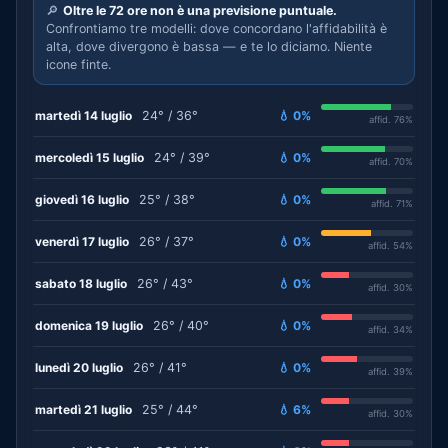
🔎
Oltre le 72 ore non è una previsione puntuale.
Confrontiamo tre modelli: dove concordano l'affidabilità è
alta, dove divergono è bassa — e te lo diciamo. Niente
icone finte.
martedì 14 luglio
24° / 36°
💧 0%
affid. 76%
mercoledì 15 luglio
24° / 39°
💧 0%
affid. 70%
giovedì 16 luglio
25° / 38°
💧 0%
affid. 71%
venerdì 17 luglio
26° / 37°
💧 0%
affid. 54%
sabato 18 luglio
26° / 43°
💧 0%
affid. 30%
domenica 19 luglio
26° / 40°
💧 0%
affid. 34%
lunedì 20 luglio
26° / 41°
💧 0%
affid. 39%
martedì 21 luglio
25° / 44°
💧 6%
affid. 30%