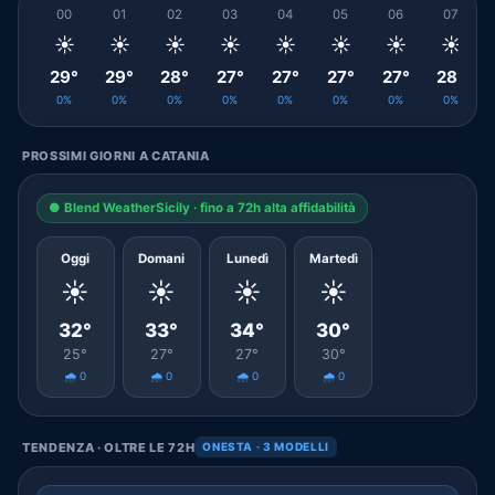
00
01
02
03
04
05
06
07
☀️
☀️
☀️
☀️
☀️
☀️
☀️
☀️
29°
29°
28°
27°
27°
27°
27°
28°
0%
0%
0%
0%
0%
0%
0%
0%
PROSSIMI GIORNI A CATANIA
● Blend WeatherSicily · fino a 72h alta affidabilità
Oggi
Domani
Lunedì
Martedì
☀️
☀️
☀️
☀️
32°
33°
34°
30°
25°
27°
27°
30°
🌧️ 0
🌧️ 0
🌧️ 0
🌧️ 0
TENDENZA · OLTRE LE 72H
ONESTA · 3 MODELLI