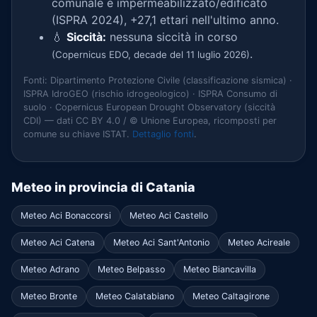
comunale è impermeabilizzato/edificato
(ISPRA 2024), +27,1 ettari nell'ultimo anno.
💧
Siccità:
nessuna siccità in corso
.
(Copernicus EDO, decade del 11 luglio 2026)
Fonti: Dipartimento Protezione Civile (classificazione sismica) ·
ISPRA IdroGEO (rischio idrogeologico) · ISPRA Consumo di
suolo · Copernicus European Drought Observatory (siccità
CDI) — dati CC BY 4.0 / © Unione Europea, ricomposti per
comune su chiave ISTAT.
Dettaglio fonti
.
Meteo in provincia di Catania
Meteo Aci Bonaccorsi
Meteo Aci Castello
Meteo Aci Catena
Meteo Aci Sant'Antonio
Meteo Acireale
Meteo Adrano
Meteo Belpasso
Meteo Biancavilla
Meteo Bronte
Meteo Calatabiano
Meteo Caltagirone