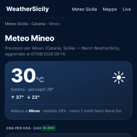
WeatherSicily
Meteo Sicilia
Mappe
Live
Meteo Sicilia
›
Catania
›
Mineo
Meteo Mineo
Previsioni per Mineo (Catania, Sicilia) — Blend WeatherSicily,
aggiornate al 07/08/2026 09:14.
30
☀️
°C
Sereno · percepiti 29°
↑ 37° ↓ 23°
Adesso a
Mineo
· umidità 28% · vento 5 km/h Nord-Nord-Est
ORA PER ORA · 24H
BLEND