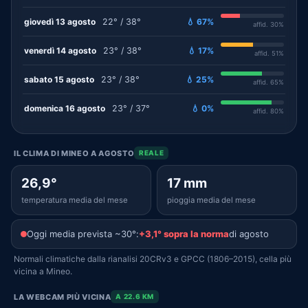
giovedì 13 agosto
22° / 38°
💧 67%
affid. 30%
venerdì 14 agosto
23° / 38°
💧 17%
affid. 51%
sabato 15 agosto
23° / 38°
💧 25%
affid. 65%
domenica 16 agosto
23° / 37°
💧 0%
affid. 80%
IL CLIMA DI MINEO A AGOSTO
REALE
26,9°
17 mm
temperatura media del mese
pioggia media del mese
Oggi media prevista ~30°:
+3,1° sopra la norma
di agosto
Normali climatiche dalla rianalisi 20CRv3 e GPCC (1806–2015), cella più
vicina a Mineo.
LA WEBCAM PIÙ VICINA
A 22.6 KM