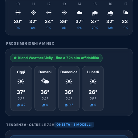
10
11
12
13
14
15
16
17
☀️
☀️
☀️
☀️
☁️
🌧️
🌧️
🌤️
30°
32°
34°
36°
37°
37°
32°
33°
0%
0%
0%
0%
0%
29%
13%
0%
PROSSIMI GIORNI A MINEO
● Blend WeatherSicily · fino a 72h alta affidabilità
Oggi
Domani
Domenica
Lunedì
☀️
🌤️
☀️
☀️
37°
36°
36°
26°
23°
24°
24°
25°
🌧️ 4.2
🌧️ 0
🌧️ 0.5
🌧️ 0
TENDENZA · OLTRE LE 72H
ONESTA · 3 MODELLI