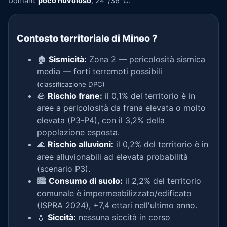
Domani:
poco nuvoloso
, 24°/36°C.
Contesto territoriale di Mineo
?
🏚️
Sismicità:
Zona 2 — pericolosità sismica
media — forti terremoti possibili
(classificazione DPC)
🪨
Rischio frane:
il 0,1% del territorio è in
aree a pericolosità da frana elevata o molto
elevata (P3-P4), con il 3,2% della
popolazione esposta.
🌊
Rischio alluvioni:
il 0,2% del territorio è in
aree alluvionabili ad elevata probabilità
(scenario P3).
🏙️
Consumo di suolo:
il 2,2% del territorio
comunale è impermeabilizzato/edificato
(ISPRA 2024), +7,4 ettari nell'ultimo anno.
💧
Siccità:
nessuna siccità in corso