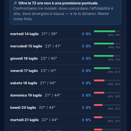
🔎
Oltre le 72 ore non è una previsione puntuale.
Confrontiamo tre modelli: dove concordano l'affidabilità è
alta, dove divergono è bassa — e te lo diciamo. Niente
icone finte.
martedì 14 luglio
21° / 39°
💧 0%
affid. 78%
mercoledì 15 luglio
23° / 41°
💧 0%
affid. 74%
giovedì 16 luglio
23° / 40°
💧 0%
affid. 73%
venerdì 17 luglio
23° / 41°
💧 0%
affid. 60%
sabato 18 luglio
21° / 44°
💧 0%
affid. 39%
domenica 19 luglio
21° / 44°
💧 0%
affid. 38%
lunedì 20 luglio
20° / 44°
💧 0%
affid. 32%
martedì 21 luglio
22° / 44°
💧 6%
affid. 30%