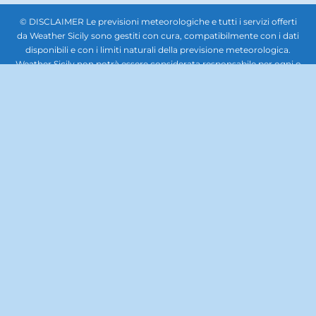
© DISCLAIMER Le previsioni meteorologiche e tutti i servizi offerti
da Weather Sicily sono gestiti con cura, compatibilmente con i dati
disponibili e con i limiti naturali della previsione meteorologica.
Weather Sicily non potrà essere considerata responsabile per ogni o
qualsiasi danno che potesse derivare a soggetti giuridici terzi,
società, enti o persone in relazione all'uso delle previsioni
meteorologiche. In nessun caso sarà responsabile per qualsiasi tipo
di danno, inclusi, senza limitazioni, i danni derivanti dalla perdita di
beni, profitti e redditi, danni biologici, quelli derivanti dal costo di
ripristino, di sostituzione, od altri costi similari, diretti od indiretti,
incidentali o consequenziali, ovvero anche solo ipoteticamente
collegabili con l’uso delle previsioni meteorologiche. Questo sito
non rappresenta una testata giornalistica, pertanto non può
considerarsi un prodotto editoriale ai sensi della legge n. 62 del
7.03.2001. La documentazione, le immagini, i caratteri, il lavoro
artistico, la grafica, il software e gli altri contenuti del sito, tutti i
codici e format scripts per implementare il sito, sono di proprietà di
Weather Sicily. Il materiale contenuto nel sito Web è protetto da
copyright. E' fatto, pertanto, divieto di copiare, modificare, caricare,
scaricare, trasmettere, pubblicare, o distribuire per se stessi o per
terzi per scopi commerciali se non dietro autorizzazione scritta. E'