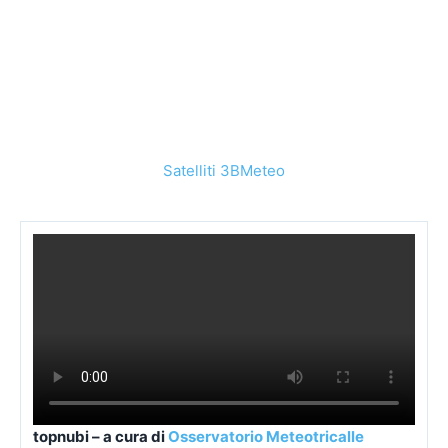
Satelliti 3BMeteo
topnubi – a cura di
Osservatorio Meteotricalle