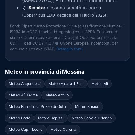
(ISPRA 2024), +1,6 ettari nell'ultimo anno.
💧
Siccità:
nessuna siccità in corso
.
(Copernicus EDO, decade del 11 luglio 2026)
Fonti: Dipartimento Protezione Civile (classificazione sismica) ·
ISPRA IdroGEO (rischio idrogeologico) · ISPRA Consumo di
suolo · Copernicus European Drought Observatory (siccità
CDI) — dati CC BY 4.0 / © Unione Europea, ricomposti per
comune su chiave ISTAT.
Dettaglio fonti
.
Meteo in provincia di Messina
Meteo Acquedolci
Meteo Alcara li Fusi
Meteo Alì
Meteo Alì Terme
Meteo Antillo
Meteo Barcellona Pozzo di Gotto
Meteo Basicò
Meteo Brolo
Meteo Capizzi
Meteo Capo d'Orlando
Meteo Capri Leone
Meteo Caronia