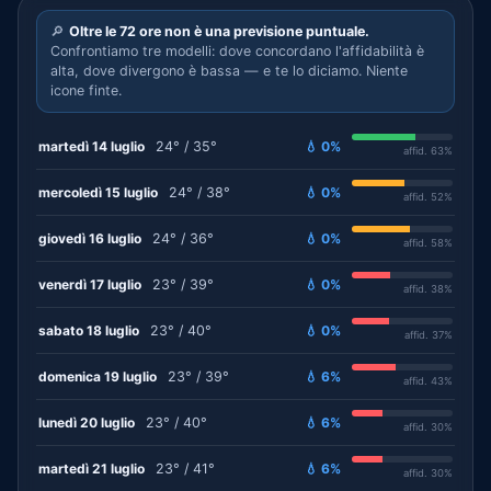
🔎
Oltre le 72 ore non è una previsione puntuale.
Confrontiamo tre modelli: dove concordano l'affidabilità è
alta, dove divergono è bassa — e te lo diciamo. Niente
icone finte.
martedì 14 luglio
24° / 35°
💧 0%
affid. 63%
mercoledì 15 luglio
24° / 38°
💧 0%
affid. 52%
giovedì 16 luglio
24° / 36°
💧 0%
affid. 58%
venerdì 17 luglio
23° / 39°
💧 0%
affid. 38%
sabato 18 luglio
23° / 40°
💧 0%
affid. 37%
domenica 19 luglio
23° / 39°
💧 6%
affid. 43%
lunedì 20 luglio
23° / 40°
💧 6%
affid. 30%
martedì 21 luglio
23° / 41°
💧 6%
affid. 30%