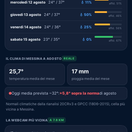
mercoledì 12 agosto
24° / 37°
💧 11%
affid. 51%
giovedì 13 agosto
24° / 37°
💧 50%
affid. 46%
venerdì 14 agosto
24° / 36°
💧 25%
affid. 56%
sabato 15 agosto
23° / 35°
💧 0%
affid. 67%
IL CLIMA DI MESSINA A AGOSTO
REALE
25,7°
17 mm
temperatura media del mese
pioggia media del mese
Oggi media prevista ~32°:
+5,8° sopra la norma
di agosto
Normali climatiche dalla rianalisi 20CRv3 e GPCC (1806–2015), cella più
vicina a Messina.
LA WEBCAM PIÙ VICINA
A 7.8 KM