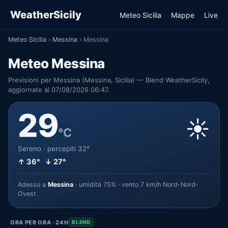
WeatherSicily
Meteo Sicilia
Mappe
Live
Meteo Sicilia
›
Messina
›
Messina
Meteo Messina
Previsioni per Messina (Messina, Sicilia) — Blend WeatherSicily,
aggiornate al 07/08/2026 06:47.
29
☀️
°C
Sereno · percepiti 32°
↑ 36° ↓ 27°
Adesso a
Messina
· umidità 75% · vento 7 km/h Nord-Nord-
Ovest
ORA PER ORA · 24H
BLEND