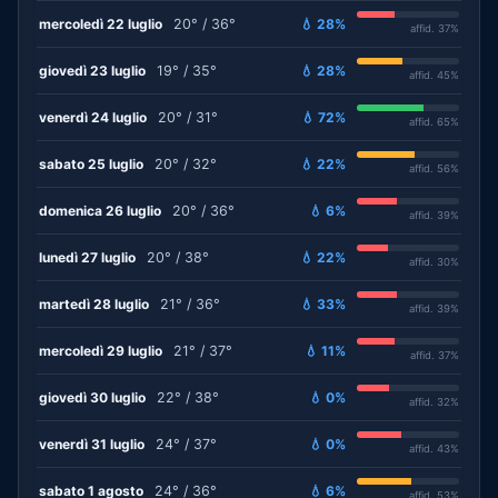
mercoledì 22 luglio
20° / 36°
💧 28%
affid. 37%
giovedì 23 luglio
19° / 35°
💧 28%
affid. 45%
venerdì 24 luglio
20° / 31°
💧 72%
affid. 65%
sabato 25 luglio
20° / 32°
💧 22%
affid. 56%
domenica 26 luglio
20° / 36°
💧 6%
affid. 39%
lunedì 27 luglio
20° / 38°
💧 22%
affid. 30%
martedì 28 luglio
21° / 36°
💧 33%
affid. 39%
mercoledì 29 luglio
21° / 37°
💧 11%
affid. 37%
giovedì 30 luglio
22° / 38°
💧 0%
affid. 32%
venerdì 31 luglio
24° / 37°
💧 0%
affid. 43%
sabato 1 agosto
24° / 36°
💧 6%
affid. 53%