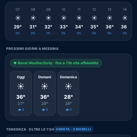
07
08
09
10
11
12
13
14
☀️
☀️
☀️
☀️
☀️
☀️
☀️
☀️
29°
31°
32°
33°
34°
35°
36°
36°
0%
0%
0%
0%
0%
0%
0%
0%
PROSSIMI GIORNI A MESSINA
● Blend WeatherSicily · fino a 72h alta affidabilità
Oggi
Domani
Domenica
☀️
☀️
☀️
36°
36°
28°
27°
28°
28°
🌧️ 0
🌧️ 0
🌧️ 0
TENDENZA · OLTRE LE 72H
ONESTA · 3 MODELLI