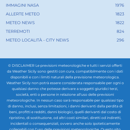
IMMAGINI NASA
1976
ALLERTE METEO
1823
METEO NEWS
1822
TERREMOTI
824
METEO LOCALITÀ - CITY NEWS
296
© DISCLAIMER Le previsioni meteorologiche e tutti i servizi offerti
da Weather Sicily sono gestiti con cura, compatibilmente con i dati
disponibili e con i limiti naturali della previsione meteorologica.
Weather Sicily non potrà essere considerata responsabile per ogni o
qualsiasi danno che potesse derivare a soggetti giuridici terzi,
società, enti o persone in relazione all'uso delle previsioni
meteorologiche. In nessun caso sarà responsabile per qualsiasi tipo
di danno, inclusi, senza limitazioni, i danni derivanti dalla perdita di
beni, profitti e redditi, danni biologici, quelli derivanti dal costo di
ripristino, di sostituzione, od altri costi similari, diretti od indiretti,
incidentali o consequenziali, ovvero anche solo ipoteticamente
collegabili con l’uso delle previsioni meteorologiche. Questo sito