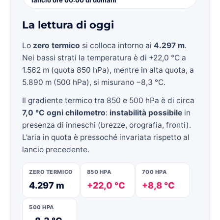
La lettura di oggi
Lo
zero termico
si colloca intorno ai
4.297 m
.
Nei bassi strati la temperatura è di +22,0 °C a
1.562 m (quota 850 hPa), mentre in alta quota, a
5.890 m (500 hPa), si misurano −8,3 °C.
Il gradiente termico tra 850 e 500 hPa è di circa
7,0 °C ogni chilometro
:
instabilità possibile
in
presenza di inneschi (brezze, orografia, fronti).
L’aria in quota è pressoché invariata rispetto al
lancio precedente.
ZERO TERMICO
850 HPA
700 HPA
4.297 m
+22,0 °C
+8,8 °C
500 HPA