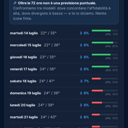
🔎
Oltre le 72 ore non è una previsione puntuale.
Confrontiamo tre modelli: dove concordano l'affidabilità è
alta, dove divergono è bassa — e te lo diciamo. Niente
icone finte.
martedì 14 luglio
22° / 35°
💧 0%
affid. 72%
mercoledì 15 luglio
22° / 36°
💧 0%
affid. 82%
giovedì 16 luglio
23° / 35°
💧 0%
affid. 72%
venerdì 17 luglio
24° / 36°
💧 0%
affid. 67%
sabato 18 luglio
24° / 41°
💧 7%
affid. 34%
domenica 19 luglio
24° / 39°
💧 0%
affid. 42%
lunedì 20 luglio
24° / 39°
💧 0%
affid. 39%
martedì 21 luglio
24° / 43°
💧 6%
affid. 30%