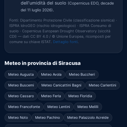
dell'umidità del suolo
(Copernicus EDO, decade
.
del 11 luglio 2026)
Fonti: Dipartimento Protezione Civile (classificazione sismica) ·
ISPRA IdroGEO (rischio idrogeologico) · ISPRA Consumo di
suolo · Copernicus European Drought Observatory (siccità
CDI) — dati CC BY 4.0 / © Unione Europea, ricomposti per
comune su chiave ISTAT.
Dettaglio fonti
.
Meteo in provincia di Siracusa
Meteo Augusta
Meteo Avola
Meteo Buccheri
Meteo Buscemi
Meteo Canicattini Bagni
Meteo Carlentini
Meteo Cassaro
Meteo Ferla
Meteo Floridia
Meteo Francofonte
Meteo Lentini
Meteo Melilli
Meteo Noto
Meteo Pachino
Meteo Palazzolo Acreide