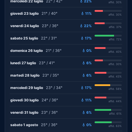
mercoledì 22 luglio
22° / 42°
💧 22%
affid. 30%
giovedì 23 luglio
21° / 40°
💧 11%
affid. 30%
venerdì 24 luglio
23° / 36°
💧 22%
affid. 37%
sabato 25 luglio
22° / 31°
💧 17%
affid. 72%
domenica 26 luglio
21° / 36°
💧 0%
affid. 40%
lunedì 27 luglio
23° / 41°
💧 6%
affid. 30%
martedì 28 luglio
23° / 35°
💧 6%
affid. 43%
mercoledì 29 luglio
23° / 34°
💧 17%
affid. 58%
giovedì 30 luglio
24° / 36°
💧 11%
affid. 44%
venerdì 31 luglio
23° / 36°
💧 6%
affid. 61%
sabato 1 agosto
25° / 36°
💧 0%
affid. 63%