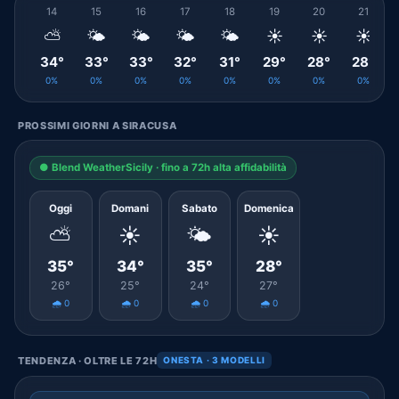
14
15
16
17
18
19
20
21
⛅
🌤️
🌤️
🌤️
🌤️
☀️
☀️
☀️
34°
33°
33°
32°
31°
29°
28°
28°
0%
0%
0%
0%
0%
0%
0%
0%
PROSSIMI GIORNI A SIRACUSA
● Blend WeatherSicily · fino a 72h alta affidabilità
Oggi
Domani
Sabato
Domenica
⛅
☀️
🌤️
☀️
35°
34°
35°
28°
26°
25°
24°
27°
🌧️ 0
🌧️ 0
🌧️ 0
🌧️ 0
TENDENZA · OLTRE LE 72H
ONESTA · 3 MODELLI