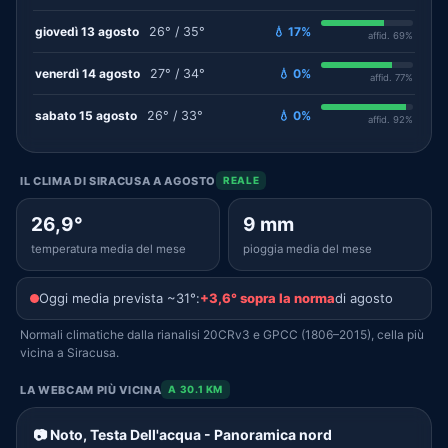
giovedì 13 agosto
26° / 35°
💧 17%
affid. 69%
venerdì 14 agosto
27° / 34°
💧 0%
affid. 77%
sabato 15 agosto
26° / 33°
💧 0%
affid. 92%
IL CLIMA DI SIRACUSA A AGOSTO
REALE
26,9°
9 mm
temperatura media del mese
pioggia media del mese
Oggi media prevista ~31°:
+3,6° sopra la norma
di agosto
Normali climatiche dalla rianalisi 20CRv3 e GPCC (1806–2015), cella più
vicina a Siracusa.
LA WEBCAM PIÙ VICINA
A 30.1 KM
📷 Noto, Testa Dell'acqua - Panoramica nord