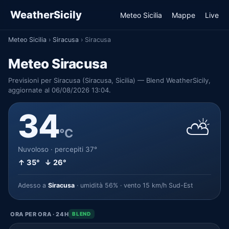
WeatherSicily
Meteo Sicilia
Mappe
Live
Meteo Sicilia
›
Siracusa
›
Siracusa
Meteo Siracusa
Previsioni per Siracusa (Siracusa, Sicilia) — Blend WeatherSicily,
aggiornate al 06/08/2026 13:04.
34
⛅
°C
Nuvoloso · percepiti 37°
↑ 35° ↓ 26°
Adesso a
Siracusa
· umidità 56% · vento 15 km/h Sud-Est
ORA PER ORA · 24H
BLEND