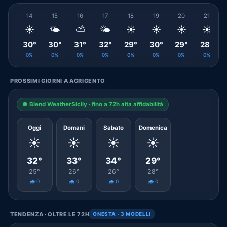
14
15
16
17
18
19
20
21
☀️
🌤️
⛅
🌤️
☀️
☀️
☀️
☀️
30°
30°
31°
32°
29°
30°
29°
28°
0%
0%
0%
0%
0%
0%
0%
0%
PROSSIMI GIORNI A AGRIGENTO
● Blend WeatherSicily · fino a 72h alta affidabilità
Oggi
Domani
Sabato
Domenica
☀️
☀️
☀️
☀️
32°
33°
34°
29°
25°
26°
26°
28°
🌧️ 0
🌧️ 0
🌧️ 0
🌧️ 0
TENDENZA · OLTRE LE 72H
ONESTA · 3 MODELLI