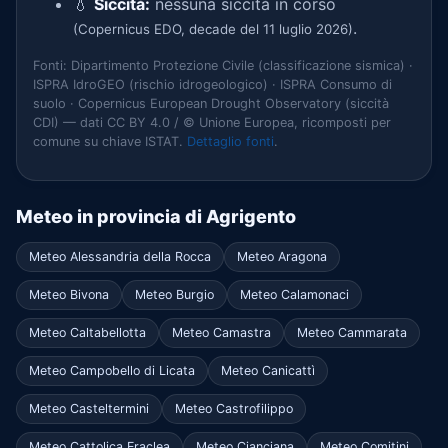
💧
Siccità:
nessuna siccità in corso
.
(Copernicus EDO, decade del 11 luglio 2026)
Fonti: Dipartimento Protezione Civile (classificazione sismica) ·
ISPRA IdroGEO (rischio idrogeologico) · ISPRA Consumo di
suolo · Copernicus European Drought Observatory (siccità
CDI) — dati CC BY 4.0 / © Unione Europea, ricomposti per
comune su chiave ISTAT.
Dettaglio fonti
.
Meteo in provincia di Agrigento
Meteo Alessandria della Rocca
Meteo Aragona
Meteo Bivona
Meteo Burgio
Meteo Calamonaci
Meteo Caltabellotta
Meteo Camastra
Meteo Cammarata
Meteo Campobello di Licata
Meteo Canicattì
Meteo Casteltermini
Meteo Castrofilippo
Meteo Cattolica Eraclea
Meteo Cianciana
Meteo Comitini