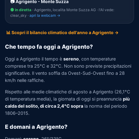
📷 Agrigento - Monte Suzza
🟢 in diretta
· Agrigento, localita Monte Suzza AG · l'AI vede:
clear_sky ·
apri la webcam →
📊 Scopri il bilancio climatico dell'anno a Agrigento →
Che tempo fa oggi a Agrigento?
Oggi a Agrigento il tempo è
sereno
, con temperature
comprese tra 25°C e 32°C. Non sono previste precipitazioni
significative. Il vento soffia da Ovest-Sud-Ovest fino a 28
km/h nelle raffiche.
Rispetto alle medie climatiche di agosto a Agrigento (26,1°C
di temperatura media), la giornata di oggi si preannuncia
più
calda del solito, di circa 2,4°C sopra
la norma del periodo
1806–2015.
E domani a Agrigento?
Domani:
sereno
, 26°/33°C.