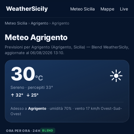
WeatherSicily
Meteo Sicilia
Mappe
Live
Meteo Sicilia
›
Agrigento
›
Agrigento
Meteo Agrigento
Previsioni per Agrigento (Agrigento, Sicilia) — Blend WeatherSicily,
aggiornate al 06/08/2026 13:10.
30
☀️
°C
Sereno · percepiti 33°
↑ 32° ↓ 25°
Adesso a
Agrigento
· umidità 70% · vento 17 km/h Ovest-Sud-
Ovest
ORA PER ORA · 24H
BLEND