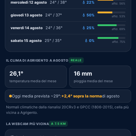
mercoledì 12 agosto
24° / 38°
💧 22%
affid. 56%
giovedì 13 agosto
24° / 37°
💧 50%
affid. 53%
venerdì 14 agosto
24° / 36°
💧 25%
affid. 69%
sabato 15 agosto
25° / 35°
💧 0%
affid. 75%
IL CLIMA DI AGRIGENTO A AGOSTO
REALE
26,1°
16 mm
temperatura media del mese
pioggia media del mese
Oggi media prevista ~29°:
+2,4° sopra la norma
di agosto
Normali climatiche dalla rianalisi 20CRv3 e GPCC (1806–2015), cella più
vicina a Agrigento.
LA WEBCAM PIÙ VICINA
A 7.5 KM