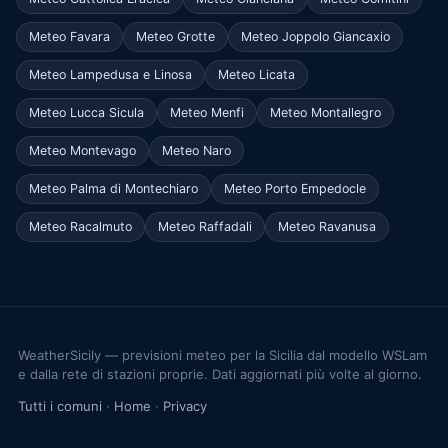
Meteo Favara
Meteo Grotte
Meteo Joppolo Giancaxio
Meteo Lampedusa e Linosa
Meteo Licata
Meteo Lucca Sicula
Meteo Menfi
Meteo Montallegro
Meteo Montevago
Meteo Naro
Meteo Palma di Montechiaro
Meteo Porto Empedocle
Meteo Racalmuto
Meteo Raffadali
Meteo Ravanusa
WeatherSicily — previsioni meteo per la Sicilia dal modello WSLam
e dalla rete di stazioni proprie. Dati aggiornati più volte al giorno.
Tutti i comuni
·
Home
·
Privacy