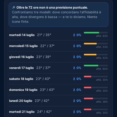
🔎
Oltre le 72 ore non è una previsione puntuale.
Confrontiamo tre modelli: dove concordano l'affidabilità è
alta, dove divergono è bassa — e te lo diciamo. Niente
icone finte.
martedì 14 luglio
21° / 35°
💧 0%
affid. 63%
mercoledì 15 luglio
22° / 37°
💧 0%
affid. 53%
giovedì 16 luglio
23° / 39°
💧 0%
affid. 52%
venerdì 17 luglio
23° / 37°
💧 0%
affid. 60%
sabato 18 luglio
23° / 43°
💧 0%
affid. 30%
domenica 19 luglio
23° / 43°
💧 0%
affid. 30%
lunedì 20 luglio
23° / 42°
💧 0%
affid. 38%
martedì 21 luglio
24° / 42°
💧 0%
affid. 30%