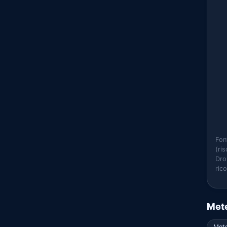
Fon
(ri
Dro
ric
Mete
Met