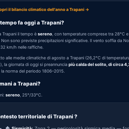
opri il bilancio climatico dell'anno a Trapani →
tempo fa oggi a Trapani?
a Trapani il tempo è
sereno
, con temperature comprese tra 28°C e
Non sono previste precipitazioni significative. Il vento soffia da N
 32 km/h nelle raffiche.
tto alle medie climatiche di agosto a Trapani (26,2°C di temperatur
, la giornata di oggi si preannuncia
più calda del solito, di circa 4
la norma del periodo 1806–2015.
mani a Trapani?
ni:
sereno
, 25°/33°C.
ntesto territoriale di Trapani
?
🏚️
Sismicità:
Zona 2 — pericolosità sismica media — for