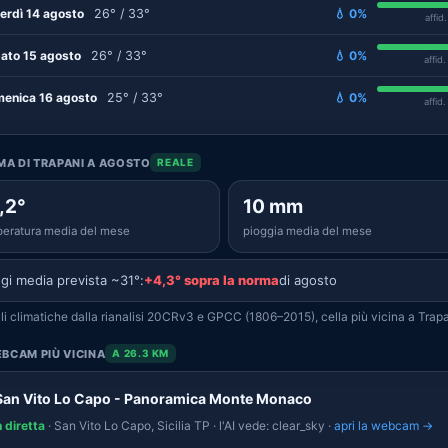
erdì 14 agosto
26° / 33°
💧 0%
affid
ato 15 agosto
26° / 33°
💧 0%
affid
enica 16 agosto
25° / 33°
💧 0%
affid
IMA DI TRAPANI A AGOSTO
REALE
,2°
10 mm
eratura media del mese
pioggia media del mese
gi media prevista ~31°:
+4,3° sopra la norma
di agosto
i climatiche dalla rianalisi 20CRv3 e GPCC (1806–2015), cella più vicina a Trapa
BCAM PIÙ VICINA
A 26.3 KM
San Vito Lo Capo - Panoramica Monte Monaco
n diretta
· San Vito Lo Capo, Sicilia TP · l'AI vede: clear_sky ·
apri la webcam →