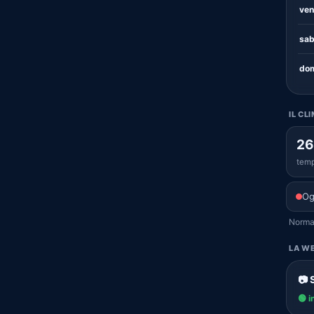
ven
sab
dom
IL CL
26
temp
Og
Normal
LA WE
📷 
🟢 i