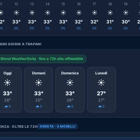
11
12
13
14
15
16
17
18
19
☀️
☀️
☀️
☀️
☀️
☀️
☀️
☀️
☀️
2°
33°
33°
33°
33°
32°
32°
31°
30°
2
0%
0%
0%
0%
0%
0%
0%
0%
0%
IMI GIORNI A TRAPANI
Blend WeatherSicily · fino a 72h alta affidabilità
Oggi
Domani
Domenica
Lunedì
☀️
☀️
☀️
☀️
33°
33°
33°
27°
28°
25°
28°
27°
🌧️ 0
🌧️ 0
🌧️ 0
🌧️ 0
NZA · OLTRE LE 72H
ONESTA · 3 MODELLI