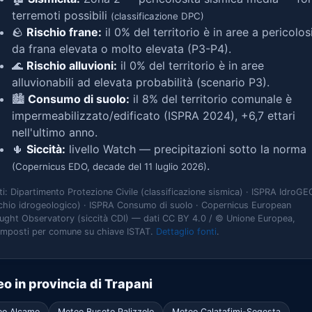
terremoti possibili
(classificazione DPC)
🪨
Rischio frane:
il 0% del territorio è in aree a pericolos
da frana elevata o molto elevata (P3-P4).
🌊
Rischio alluvioni:
il 0% del territorio è in aree
alluvionabili ad elevata probabilità (scenario P3).
🏙️
Consumo di suolo:
il 8% del territorio comunale è
impermeabilizzato/edificato (ISPRA 2024), +6,7 ettari
nell'ultimo anno.
🌵
Siccità:
livello Watch — precipitazioni sotto la norma
.
(Copernicus EDO, decade del 11 luglio 2026)
ti: Dipartimento Protezione Civile (classificazione sismica) · ISPRA IdroGE
schio idrogeologico) · ISPRA Consumo di suolo · Copernicus European
ught Observatory (siccità CDI) — dati CC BY 4.0 / © Unione Europea,
omposti per comune su chiave ISTAT.
Dettaglio fonti
.
o in provincia di Trapani
eo Alcamo
Meteo Buseto Palizzolo
Meteo Calatafimi-Segesta