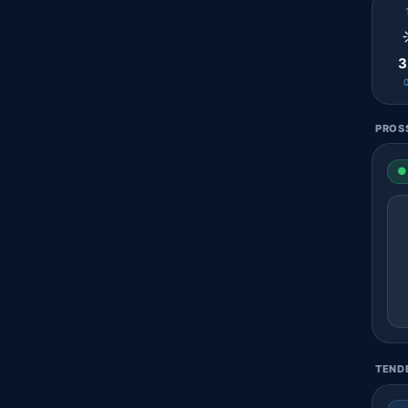
3
PROSS
● 
TENDE