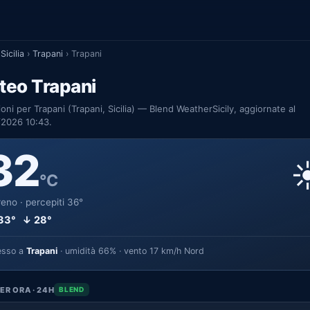
Sicilia
›
Trapani
›
Trapani
teo Trapani
ioni per Trapani (Trapani, Sicilia) — Blend WeatherSicily, aggiornate al
/2026 10:43.
32
☀
°C
eno · percepiti 36°
33° ↓ 28°
esso a
Trapani
· umidità 66% · vento 17 km/h Nord
ER ORA · 24H
BLEND