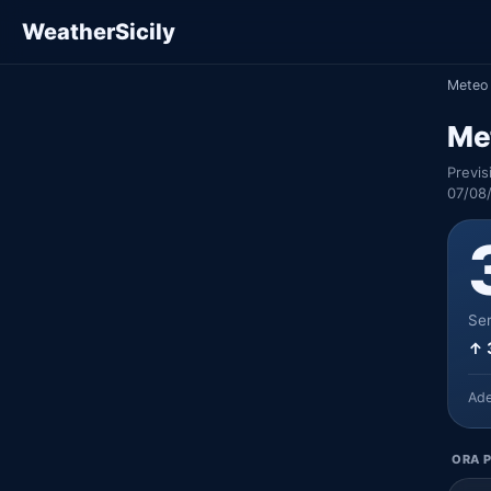
WeatherSicily
Meteo 
Me
Previs
07/08
Ser
↑ 
Ad
ORA P