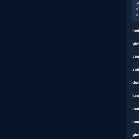

d
d
mer
gio
ven
sab
dom
lun
mar
mer
gio