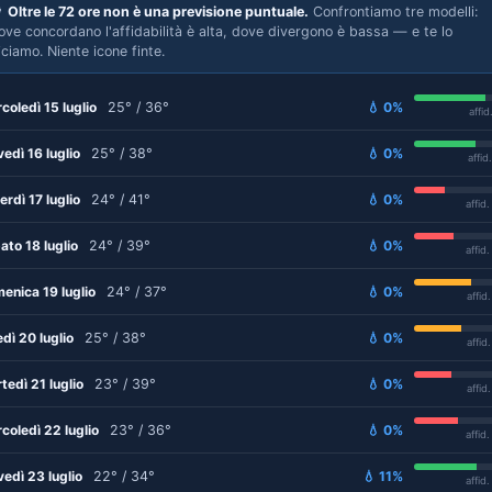

Oltre le 72 ore non è una previsione puntuale.
Confrontiamo tre modelli:
ove concordano l'affidabilità è alta, dove divergono è bassa — e te lo
iciamo. Niente icone finte.
coledì 15 luglio
25° / 36°
💧 0%
affid
vedì 16 luglio
25° / 38°
💧 0%
affid
erdì 17 luglio
24° / 41°
💧 0%
affid
ato 18 luglio
24° / 39°
💧 0%
affid
enica 19 luglio
24° / 37°
💧 0%
affid
edì 20 luglio
25° / 38°
💧 0%
affid
tedì 21 luglio
23° / 39°
💧 0%
affid
coledì 22 luglio
23° / 36°
💧 0%
affid
vedì 23 luglio
22° / 34°
💧 11%
affid