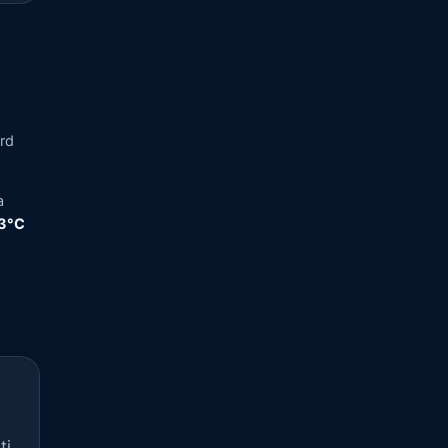
ord
a
,3°C
ti