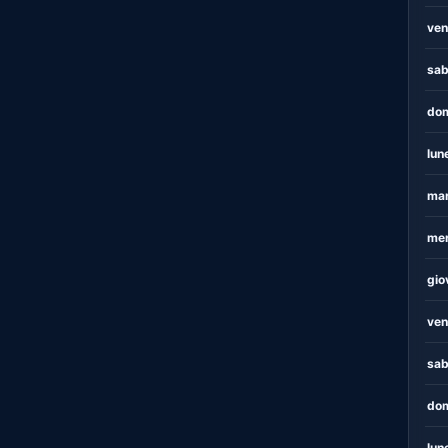
ven
sab
dom
lun
mar
mer
gio
ven
sab
dom
lun