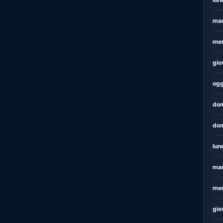
mar
mer
gio
ogg
dom
dom
lun
mar
mer
gio