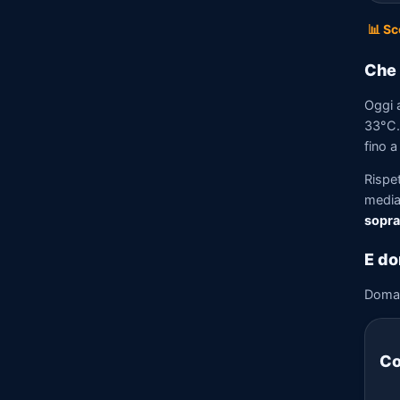
📊 Sc
Che 
Oggi 
33°C. 
fino a
Rispe
media)
sopra
E do
Doma
Co