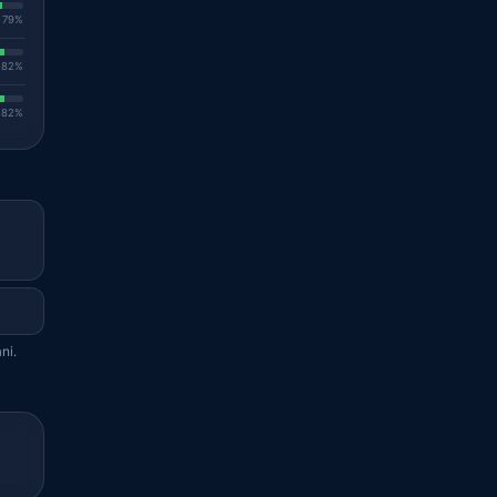
. 79%
. 82%
. 82%
ni.