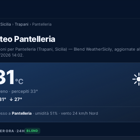
Sicilia
›
Trapani
›
Pantelleria
eo Pantelleria
ioni per Pantelleria (Trapani, Sicilia) — Blend WeatherSicily, aggiornate al
/2026 14:02.
31
☀
°C
eno · percepiti 33°
31° ↓ 27°
esso a
Pantelleria
· umidità 51% · vento 24 km/h Nord
ER ORA · 24H
BLEND