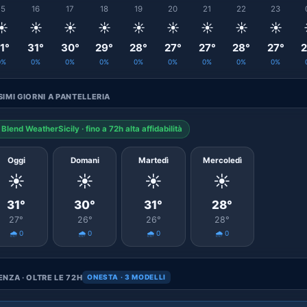
15
16
17
18
19
20
21
22
23
☀️
☀️
☀️
☀️
☀️
☀️
☀️
☀️
☀️
1°
31°
30°
29°
28°
27°
27°
28°
27°
2
0%
0%
0%
0%
0%
0%
0%
0%
0%
IMI GIORNI A PANTELLERIA
Blend WeatherSicily · fino a 72h alta affidabilità
Oggi
Domani
Martedì
Mercoledì
☀️
☀️
☀️
☀️
31°
30°
31°
28°
27°
26°
26°
28°
🌧️ 0
🌧️ 0
🌧️ 0
🌧️ 0
NZA · OLTRE LE 72H
ONESTA · 3 MODELLI