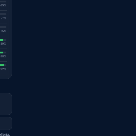
. 65%
. 77%
. 75%
. 89%
. 88%
. 92%
leria.