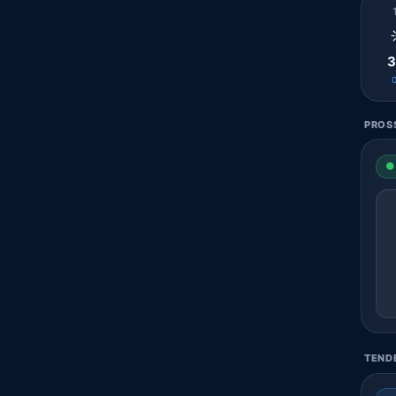
3
PROSS
● 
TENDE