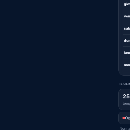
gio
ven
sab
dom
lun
mar
IL CL
25
temp
Og
Normal