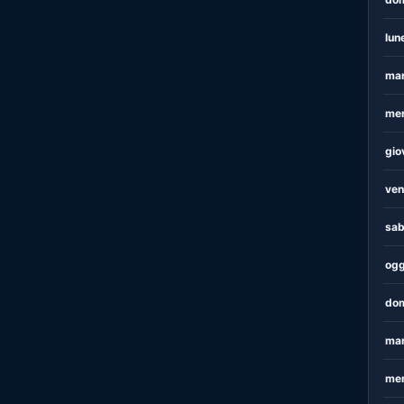
lun
mar
mer
gio
ven
sab
ogg
dom
mar
mer