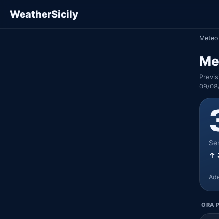
WeatherSicily
Meteo 
Met
Previs
09/08
Ser
↑ 
Ad
ORA P