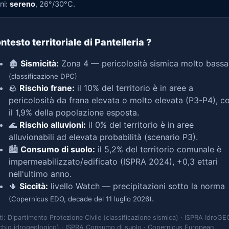
ni:
sereno
, 26°/30°C.
ntesto territoriale di Pantelleria
?
🏚️
Sismicità:
Zona 4 — pericolosità sismica molto bassa
(classificazione DPC)
🪨
Rischio frane:
il 10% del territorio è in aree a
pericolosità da frana elevata o molto elevata (P3-P4), c
il 1,9% della popolazione esposta.
🌊
Rischio alluvioni:
il 0% del territorio è in aree
alluvionabili ad elevata probabilità (scenario P3).
🏙️
Consumo di suolo:
il 5,2% del territorio comunale è
impermeabilizzato/edificato (ISPRA 2024), +0,3 ettari
nell'ultimo anno.
🌵
Siccità:
livello Watch — precipitazioni sotto la norma
.
(Copernicus EDO, decade del 11 luglio 2026)
ti: Dipartimento Protezione Civile (classificazione sismica) · ISPRA IdroGE
schio idrogeologico) · ISPRA Consumo di suolo · Copernicus European