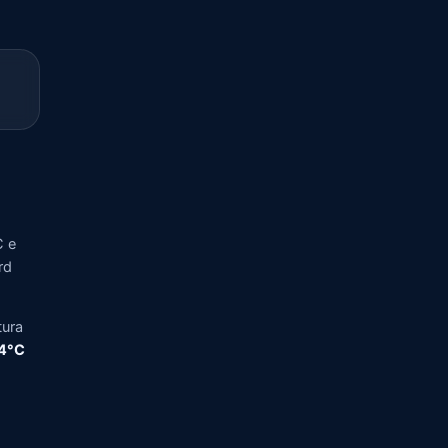
C e
rd
tura
,4°C