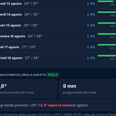
vedì 13 agosto
26° / 31°
💧 0%
affid
erdì 14 agosto
26° / 30°
💧 0%
affid
ato 15 agosto
26° / 30°
💧 0%
affid
enica 16 agosto
26° / 28°
💧 0%
affid
edì 17 agosto
27° / 28°
💧 0%
affid
tedì 18 agosto
27° / 28°
💧 0%
affid
IMA DI PANTELLERIA A AGOSTO
REALE
,6°
9 mm
eratura media del mese
pioggia media del mese
gi media prevista ~29°:
+3,4° sopra la norma
di agosto
i climatiche dalla rianalisi 20CRv3 e GPCC (1806–2015), cella più vicina a Pantel