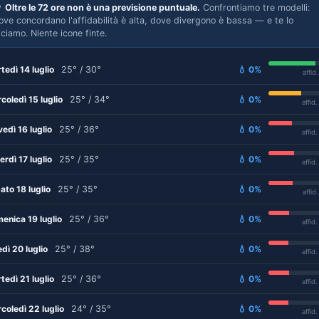

Oltre le 72 ore non è una previsione puntuale.
Confrontiamo tre modelli:
ove concordano l'affidabilità è alta, dove divergono è bassa — e te lo
iciamo. Niente icone finte.
tedì 14 luglio
25° / 30°
💧 0%
affid
coledì 15 luglio
25° / 34°
💧 0%
affid
vedì 16 luglio
25° / 36°
💧 0%
affid
erdì 17 luglio
25° / 35°
💧 0%
affid
ato 18 luglio
25° / 35°
💧 0%
affid
enica 19 luglio
25° / 36°
💧 0%
affid
edì 20 luglio
25° / 38°
💧 0%
affid
tedì 21 luglio
25° / 36°
💧 0%
affid
coledì 22 luglio
24° / 35°
💧 0%
affid