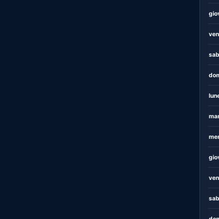
gio
ven
sab
dom
lun
mar
mer
gio
ven
sab
dom