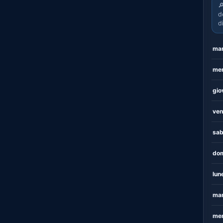

d
d
mar
mer
gio
ven
sab
dom
lun
mar
mer