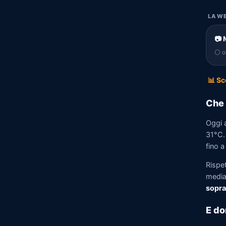
LA WE
📷 
⚪ of
📊 Sc
Che 
Oggi a
31°C. 
fino a
Rispet
media)
sopra
E do