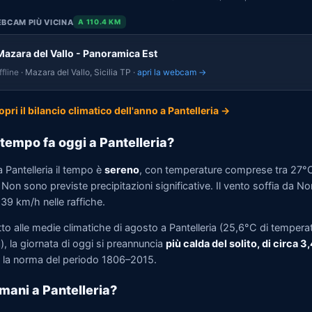
BCAM PIÙ VICINA
A 110.4 KM
Mazara del Vallo - Panoramica Est
fline
· Mazara del Vallo, Sicilia TP ·
apri la webcam →
opri il bilancio climatico dell'anno a Pantelleria →
tempo fa oggi a Pantelleria?
 Pantelleria il tempo è
sereno
, con temperature comprese tra 27°
Non sono previste precipitazioni significative. Il vento soffia da No
 39 km/h nelle raffiche.
to alle medie climatiche di agosto a Pantelleria (25,6°C di tempera
, la giornata di oggi si preannuncia
più calda del solito, di circa 3
la norma del periodo 1806–2015.
mani a Pantelleria?