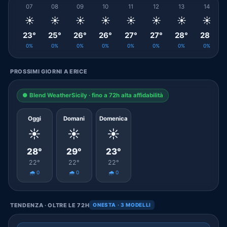
07
08
09
10
11
12
13
14
☀️
☀️
☀️
☀️
☀️
☀️
☀️
☀️
23°
25°
26°
26°
27°
27°
28°
28°
0%
0%
0%
0%
0%
0%
0%
0%
PROSSIMI GIORNI A ERICE
● Blend WeatherSicily · fino a 72h alta affidabilità
Oggi
Domani
Domenica
☀️
☀️
☀️
28°
29°
23°
22°
22°
22°
🌧️ 0
🌧️ 0
🌧️ 0
TENDENZA · OLTRE LE 72H
ONESTA · 3 MODELLI