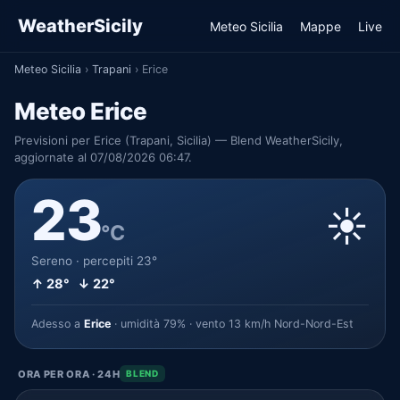
WeatherSicily
Meteo Sicilia
Mappe
Live
Meteo Sicilia
›
Trapani
›
Erice
Meteo Erice
Previsioni per Erice (Trapani, Sicilia) — Blend WeatherSicily,
aggiornate al 07/08/2026 06:47.
23
☀️
°C
Sereno · percepiti 23°
↑ 28° ↓ 22°
Adesso a
Erice
· umidità 79% · vento 13 km/h Nord-Nord-Est
ORA PER ORA · 24H
BLEND