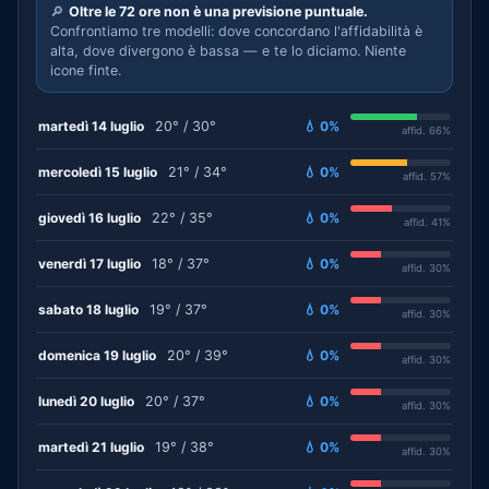
🔎
Oltre le 72 ore non è una previsione puntuale.
Confrontiamo tre modelli: dove concordano l'affidabilità è
alta, dove divergono è bassa — e te lo diciamo. Niente
icone finte.
martedì 14 luglio
20° / 30°
💧 0%
affid. 66%
mercoledì 15 luglio
21° / 34°
💧 0%
affid. 57%
giovedì 16 luglio
22° / 35°
💧 0%
affid. 41%
venerdì 17 luglio
18° / 37°
💧 0%
affid. 30%
sabato 18 luglio
19° / 37°
💧 0%
affid. 30%
domenica 19 luglio
20° / 39°
💧 0%
affid. 30%
lunedì 20 luglio
20° / 37°
💧 0%
affid. 30%
martedì 21 luglio
19° / 38°
💧 0%
affid. 30%