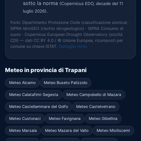
sotto la norma
(Copernicus EDO, decade del 11
.
luglio 2026)
Fonti: Dipartimento Protezione Civile (classificazione sismica) ·
ISPRA IdroGEO (rischio idrogeologico) · ISPRA Consumo di
suolo · Copernicus European Drought Observatory (siccità
CDI) — dati CC BY 4.0 / © Unione Europea, ricomposti per
comune su chiave ISTAT.
Dettaglio fonti
.
Meteo in provincia di Trapani
Meteo Alcamo
Meteo Buseto Palizzolo
Meteo Calatafimi-Segesta
Meteo Campobello di Mazara
Meteo Castellammare del Golfo
Meteo Castelvetrano
Meteo Custonaci
Meteo Favignana
Meteo Gibellina
Meteo Marsala
Meteo Mazara del Vallo
Meteo Misiliscemi