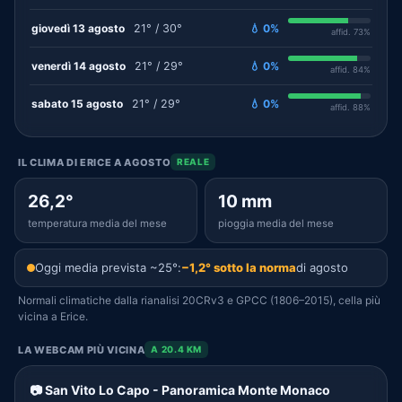
giovedì 13 agosto
21° / 30°
💧 0%
affid. 73%
venerdì 14 agosto
21° / 29°
💧 0%
affid. 84%
sabato 15 agosto
21° / 29°
💧 0%
affid. 88%
IL CLIMA DI ERICE A AGOSTO
REALE
26,2°
10 mm
temperatura media del mese
pioggia media del mese
Oggi media prevista ~25°:
−1,2° sotto la norma
di agosto
Normali climatiche dalla rianalisi 20CRv3 e GPCC (1806–2015), cella più
vicina a Erice.
LA WEBCAM PIÙ VICINA
A 20.4 KM
📷 San Vito Lo Capo - Panoramica Monte Monaco