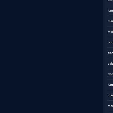
lun
mar
mer
ogg
dom
sab
dom
lun
mar
mer