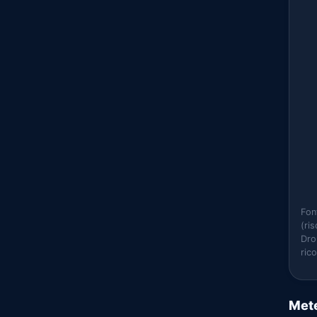
Fon
(ri
Dro
ric
Mete