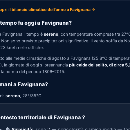
opri il bilancio climatico dell'anno a Favignana →
tempo fa oggi a Favignana?
a Favignana il tempo è
sereno
, con temperature comprese tra 27°
Non sono previste precipitazioni significative. Il vento soffia da N
 23 km/h nelle raffiche.
tto alle medie climatiche di agosto a Favignana (25,8°C di tempera
, la giornata di oggi si preannuncia
più calda del solito, di circa 5
la norma del periodo 1806–2015.
mani a Favignana?
ni:
sereno
, 28°/35°C.
ntesto territoriale di Favignana
?
🏚️
Sismicità:
Zona 2 — pericolosità sismica media — for