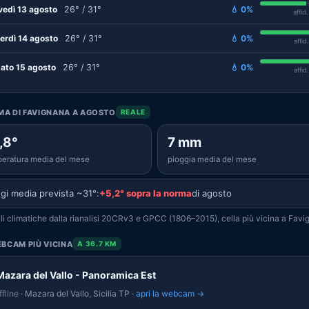
vedì 13 agosto
26° / 31°
💧 0%
affid
erdì 14 agosto
26° / 31°
💧 0%
affid
ato 15 agosto
26° / 31°
💧 0%
affid
IMA DI FAVIGNANA A AGOSTO
REALE
,8°
7 mm
eratura media del mese
pioggia media del mese
gi media prevista ~31°:
+5,2° sopra la norma
di agosto
i climatiche dalla rianalisi 20CRv3 e GPCC (1806–2015), cella più vicina a Favi
BCAM PIÙ VICINA
A 36.7 KM
Mazara del Vallo - Panoramica Est
fline
· Mazara del Vallo, Sicilia TP ·
apri la webcam →