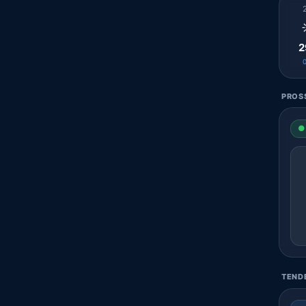
2
PROSS
● 
TENDE