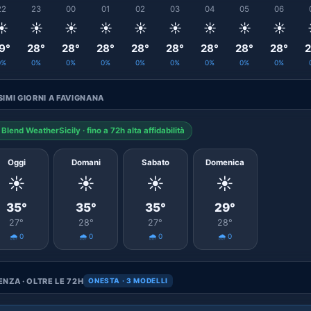
22
23
00
01
02
03
04
05
06
☀️
☀️
☀️
☀️
☀️
☀️
☀️
☀️
☀️
9°
28°
28°
28°
28°
28°
28°
28°
28°
2
0%
0%
0%
0%
0%
0%
0%
0%
0%
IMI GIORNI A FAVIGNANA
Blend WeatherSicily · fino a 72h alta affidabilità
Oggi
Domani
Sabato
Domenica
☀️
☀️
☀️
☀️
35°
35°
35°
29°
27°
28°
27°
28°
🌧️ 0
🌧️ 0
🌧️ 0
🌧️ 0
NZA · OLTRE LE 72H
ONESTA · 3 MODELLI