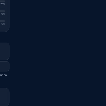
. 73%
. 77%
. 77%
gnana.