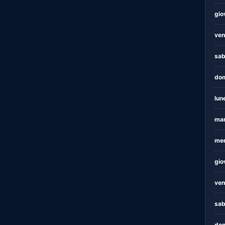
gio
ven
sab
dom
lun
mar
mer
gio
ven
sab
dom