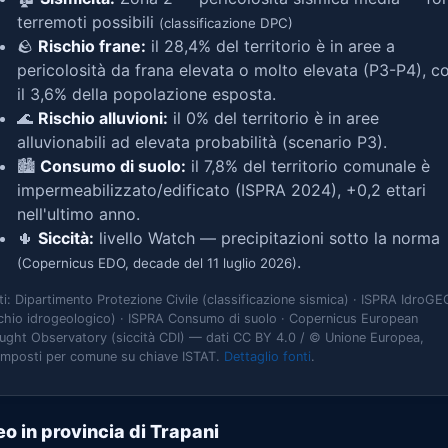
terremoti possibili
(classificazione DPC)
🪨
Rischio frane:
il 28,4% del territorio è in aree a
pericolosità da frana elevata o molto elevata (P3-P4), c
il 3,6% della popolazione esposta.
🌊
Rischio alluvioni:
il 0% del territorio è in aree
alluvionabili ad elevata probabilità (scenario P3).
🏙️
Consumo di suolo:
il 7,8% del territorio comunale è
impermeabilizzato/edificato (ISPRA 2024), +0,2 ettari
nell'ultimo anno.
🌵
Siccità:
livello Watch — precipitazioni sotto la norma
.
(Copernicus EDO, decade del 11 luglio 2026)
ti: Dipartimento Protezione Civile (classificazione sismica) · ISPRA IdroGE
schio idrogeologico) · ISPRA Consumo di suolo · Copernicus European
ught Observatory (siccità CDI) — dati CC BY 4.0 / © Unione Europea,
omposti per comune su chiave ISTAT.
Dettaglio fonti
.
o in provincia di Trapani