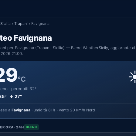
Sicilia
›
Trapani
›
Favignana
teo Favignana
ioni per Favignana (Trapani, Sicilia) — Blend WeatherSicily, aggiornate al
/2026 21:00.
29
☀
°C
eno · percepiti 32°
35° ↓ 27°
esso a
Favignana
· umidità 81% · vento 20 km/h Nord
ER ORA · 24H
BLEND