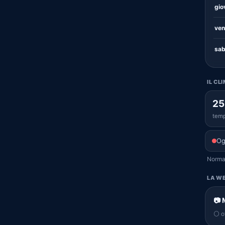
gio
ven
sab
IL CL
25
temp
Og
Normal
LA WE
📷 
⚪ of