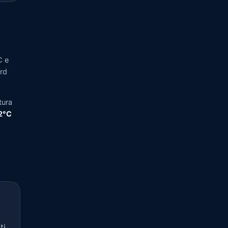
C e
ord
tura
,2°C
ti