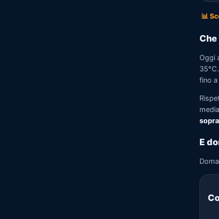
📊 Sc
Che 
Oggi 
35°C. 
fino a
Rispe
media)
sopra
E do
Doma
Co