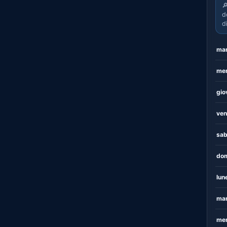

d
d
mar
mer
gio
ven
sab
dom
lun
mar
mer