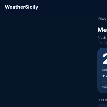
WeatherSicily
Meteo 
Me
Previs
06/08
Ser
↑ 
Ad
ORA P