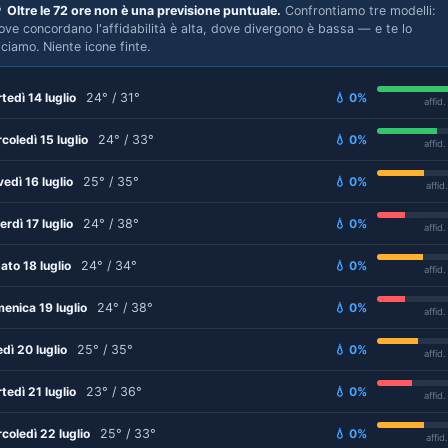

Oltre le 72 ore non è una previsione puntuale.
Confrontiamo tre modelli:
ove concordano l'affidabilità è alta, dove divergono è bassa — e te lo
iciamo. Niente icone finte.
tedì 14 luglio
24° / 31°
💧 0%
affid
coledì 15 luglio
24° / 33°
💧 0%
affid
vedì 16 luglio
25° / 35°
💧 0%
affid
erdì 17 luglio
24° / 38°
💧 0%
affid
ato 18 luglio
24° / 34°
💧 0%
affid
enica 19 luglio
24° / 38°
💧 0%
affid
edì 20 luglio
25° / 35°
💧 0%
affid
tedì 21 luglio
23° / 36°
💧 0%
affid
coledì 22 luglio
25° / 33°
💧 0%
affid