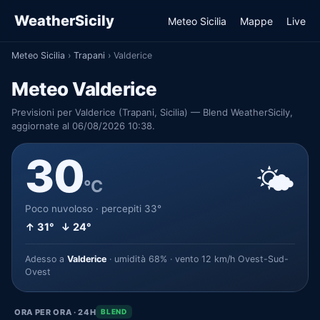
WeatherSicily
Meteo Sicilia
Mappe
Live
Meteo Sicilia
›
Trapani
›
Valderice
Meteo Valderice
Previsioni per Valderice (Trapani, Sicilia) — Blend WeatherSicily,
aggiornate al 06/08/2026 10:38.
30
🌤️
°C
Poco nuvoloso · percepiti 33°
↑ 31° ↓ 24°
Adesso a
Valderice
· umidità 68% · vento 12 km/h Ovest-Sud-
Ovest
ORA PER ORA · 24H
BLEND