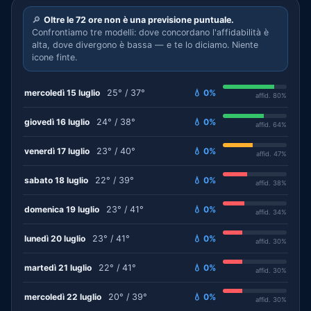
🔎
Oltre le 72 ore non è una previsione puntuale.
Confrontiamo tre modelli: dove concordano l'affidabilità è
alta, dove divergono è bassa — e te lo diciamo. Niente
icone finte.
mercoledì 15 luglio
25° / 37°
💧 0%
affid. 80%
giovedì 16 luglio
24° / 38°
💧 0%
affid. 64%
venerdì 17 luglio
23° / 40°
💧 0%
affid. 47%
sabato 18 luglio
22° / 39°
💧 0%
affid. 38%
domenica 19 luglio
23° / 41°
💧 0%
affid. 34%
lunedì 20 luglio
23° / 41°
💧 0%
affid. 30%
martedì 21 luglio
22° / 41°
💧 0%
affid. 30%
mercoledì 22 luglio
20° / 39°
💧 0%
affid. 30%