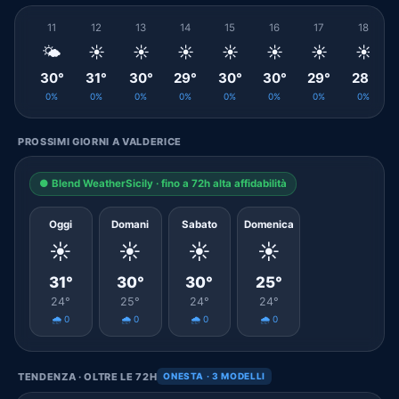
11
12
13
14
15
16
17
18
🌤️
☀️
☀️
☀️
☀️
☀️
☀️
☀️
30°
31°
30°
29°
30°
30°
29°
28°
0%
0%
0%
0%
0%
0%
0%
0%
PROSSIMI GIORNI A VALDERICE
● Blend WeatherSicily · fino a 72h alta affidabilità
Oggi
Domani
Sabato
Domenica
☀️
☀️
☀️
☀️
31°
30°
30°
25°
24°
25°
24°
24°
🌧️ 0
🌧️ 0
🌧️ 0
🌧️ 0
TENDENZA · OLTRE LE 72H
ONESTA · 3 MODELLI