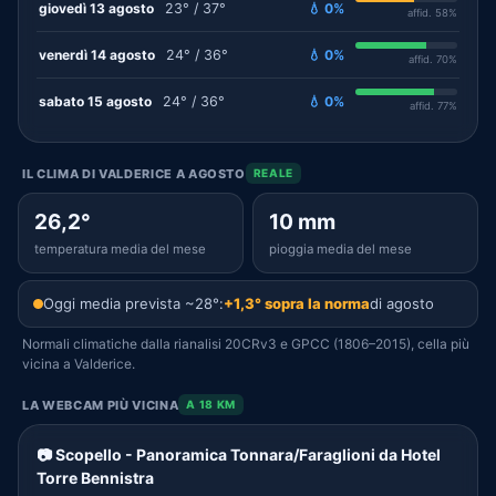
giovedì 13 agosto
23° / 37°
💧 0%
affid. 58%
venerdì 14 agosto
24° / 36°
💧 0%
affid. 70%
sabato 15 agosto
24° / 36°
💧 0%
affid. 77%
IL CLIMA DI VALDERICE A AGOSTO
REALE
26,2°
10 mm
temperatura media del mese
pioggia media del mese
Oggi media prevista ~28°:
+1,3° sopra la norma
di agosto
Normali climatiche dalla rianalisi 20CRv3 e GPCC (1806–2015), cella più
vicina a Valderice.
LA WEBCAM PIÙ VICINA
A 18 KM
📷 Scopello - Panoramica Tonnara/Faraglioni da Hotel
Torre Bennistra