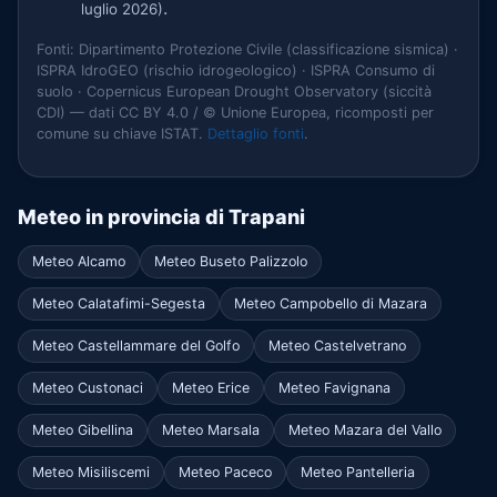
.
luglio 2026)
Fonti: Dipartimento Protezione Civile (classificazione sismica) ·
ISPRA IdroGEO (rischio idrogeologico) · ISPRA Consumo di
suolo · Copernicus European Drought Observatory (siccità
CDI) — dati CC BY 4.0 / © Unione Europea, ricomposti per
comune su chiave ISTAT.
Dettaglio fonti
.
Meteo in provincia di Trapani
Meteo Alcamo
Meteo Buseto Palizzolo
Meteo Calatafimi-Segesta
Meteo Campobello di Mazara
Meteo Castellammare del Golfo
Meteo Castelvetrano
Meteo Custonaci
Meteo Erice
Meteo Favignana
Meteo Gibellina
Meteo Marsala
Meteo Mazara del Vallo
Meteo Misiliscemi
Meteo Paceco
Meteo Pantelleria