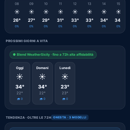
08
09
10
11
12
13
14
15
☀️
☀️
☀️
☀️
☀️
☀️
☀️
☀️
26°
27°
29°
31°
33°
33°
34°
34°
0%
0%
0%
0%
0%
0%
0%
0%
PROSSIMI GIORNI A VITA
● Blend WeatherSicily · fino a 72h alta affidabilità
Oggi
Domani
Lunedì
☀️
☀️
☀️
34°
34°
23°
22°
22°
23°
🌧️ 0
🌧️ 0
🌧️ 0
TENDENZA · OLTRE LE 72H
ONESTA · 3 MODELLI