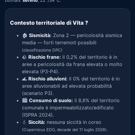
Domani:
sereno
, 22°/34°C.
Contesto territoriale di Vita
?
🏚️
Sismicità:
Zona 2 — pericolosità sismica
media — forti terremoti possibili
(classificazione DPC)
🪨
Rischio frane:
il 0,2% del territorio è in
aree a pericolosità da frana elevata o molto
elevata (P3-P4).
🌊
Rischio alluvioni:
il 0% del territorio è in
aree alluvionabili ad elevata probabilità
(scenario P3).
🏙️
Consumo di suolo:
il 8,6% del territorio
comunale è impermeabilizzato/edificato
(ISPRA 2024).
💧
Siccità:
nessuna siccità in corso
.
(Copernicus EDO, decade del 11 luglio 2026)