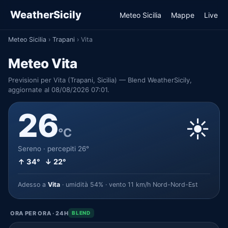
WeatherSicily
Meteo Sicilia
Mappe
Live
Meteo Sicilia
›
Trapani
›
Vita
Meteo Vita
Previsioni per Vita (Trapani, Sicilia) — Blend WeatherSicily,
aggiornate al 08/08/2026 07:01.
26
☀️
°C
Sereno · percepiti 26°
↑ 34° ↓ 22°
Adesso a
Vita
· umidità 54% · vento 11 km/h Nord-Nord-Est
ORA PER ORA · 24H
BLEND