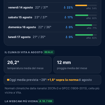
venerdì 14 agosto
22° / 37°
💧 22%
affid. 54%
sabato 15 agosto
23° / 37°
💧 17%
affid. 60%
domenica 16 agosto
22° / 36°
💧 0%
affid. 77%
lunedì 17 agosto
21° / 35°
💧 0%
affid. 82%
IL CLIMA DI VITA A AGOSTO
REALE
26,2°
12 mm
temperatura media del mese
pioggia media del mese
Oggi media prevista ~28°:
+1,8° sopra la norma
di agosto
Normali climatiche dalla rianalisi 20CRv3 e GPCC (1806–2015), cella più
vicina a Vita.
LA WEBCAM PIÙ VICINA
A 18.7 KM