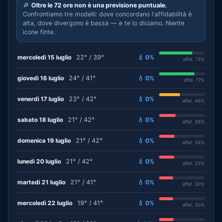
🔎
Oltre le 72 ore non è una previsione puntuale.
Confrontiamo tre modelli: dove concordano l'affidabilità è
alta, dove divergono è bassa — e te lo diciamo. Niente
icone finte.
mercoledì 15 luglio
22° / 39°
💧 0%
affid. 73%
giovedì 16 luglio
24° / 41°
💧 0%
affid. 77%
venerdì 17 luglio
23° / 42°
💧 0%
affid. 46%
sabato 18 luglio
21° / 42°
💧 0%
affid. 36%
domenica 19 luglio
21° / 42°
💧 0%
affid. 34%
lunedì 20 luglio
21° / 42°
💧 0%
affid. 33%
martedì 21 luglio
21° / 41°
💧 0%
affid. 30%
mercoledì 22 luglio
19° / 41°
💧 0%
affid. 30%