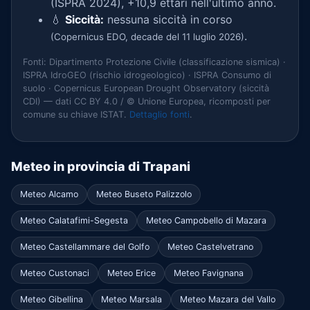
(ISPRA 2024), +10,9 ettari nell'ultimo anno.
💧
Siccità:
nessuna siccità in corso
.
(Copernicus EDO, decade del 11 luglio 2026)
Fonti: Dipartimento Protezione Civile (classificazione sismica) ·
ISPRA IdroGEO (rischio idrogeologico) · ISPRA Consumo di
suolo · Copernicus European Drought Observatory (siccità
CDI) — dati CC BY 4.0 / © Unione Europea, ricomposti per
comune su chiave ISTAT.
Dettaglio fonti
.
Meteo in provincia di Trapani
Meteo Alcamo
Meteo Buseto Palizzolo
Meteo Calatafimi-Segesta
Meteo Campobello di Mazara
Meteo Castellammare del Golfo
Meteo Castelvetrano
Meteo Custonaci
Meteo Erice
Meteo Favignana
Meteo Gibellina
Meteo Marsala
Meteo Mazara del Vallo