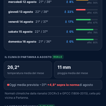
mercoledì 12 agosto
21° / 38°
💧 8%
affid. 56%
giovedì 13 agosto
22° / 38°
💧 22%
affid. 43%
venerdì 14 agosto
21° / 37°
💧 17%
affid. 67%
sabato 15 agosto
22° / 37°
💧 0%
affid. 79%
domenica 16 agosto
21° / 36°
💧 0%
affid. 80%
IL CLIMA DI PARTANNA A AGOSTO
REALE
26,2°
11 mm
temperatura media del mese
pioggia media del mese
Oggi media prevista ~31°:
+4,8° sopra la norma
di agosto
Normali climatiche dalla rianalisi 20CRv3 e GPCC (1806–2015), cella più
vicina a Partanna.