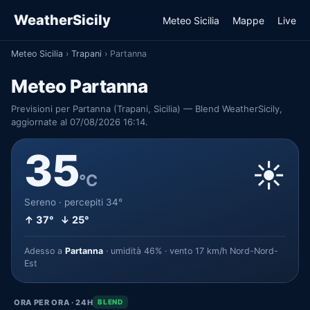
WeatherSicily
Meteo Sicilia
Mappe
Live
Meteo Sicilia
›
Trapani
›
Partanna
Meteo Partanna
Previsioni per Partanna (Trapani, Sicilia) — Blend WeatherSicily,
aggiornate al 07/08/2026 16:14.
35
☀️
°C
Sereno · percepiti 34°
↑ 37° ↓ 25°
Adesso a
Partanna
· umidità 46% · vento 17 km/h Nord-Nord-
Est
ORA PER ORA · 24H
BLEND