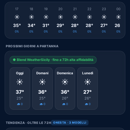
17
18
19
20
21
22
23
00
☀️
☀️
☀️
☀️
☀️
☀️
☀️
☀️
35°
34°
31°
29°
28°
28°
27°
26°
0%
0%
0%
0%
0%
0%
0%
0%
PROSSIMI GIORNI A PARTANNA
● Blend WeatherSicily · fino a 72h alta affidabilità
Oggi
Domani
Domenica
Lunedì
☀️
☀️
☀️
☀️
37°
36°
36°
27°
25°
25°
26°
26°
🌧️ 0
🌧️ 0
🌧️ 0
🌧️ 0
TENDENZA · OLTRE LE 72H
ONESTA · 3 MODELLI