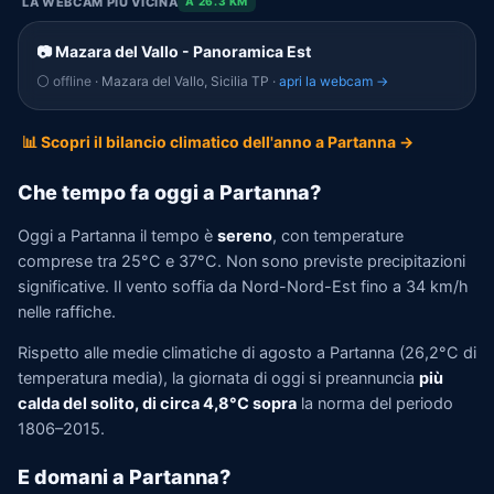
LA WEBCAM PIÙ VICINA
A 26.3 KM
📷 Mazara del Vallo - Panoramica Est
⚪ offline
· Mazara del Vallo, Sicilia TP ·
apri la webcam →
📊 Scopri il bilancio climatico dell'anno a Partanna →
Che tempo fa oggi a Partanna?
Oggi a Partanna il tempo è
sereno
, con temperature
comprese tra 25°C e 37°C. Non sono previste precipitazioni
significative. Il vento soffia da Nord-Nord-Est fino a 34 km/h
nelle raffiche.
Rispetto alle medie climatiche di agosto a Partanna (26,2°C di
temperatura media), la giornata di oggi si preannuncia
più
calda del solito, di circa 4,8°C sopra
la norma del periodo
1806–2015.
E domani a Partanna?