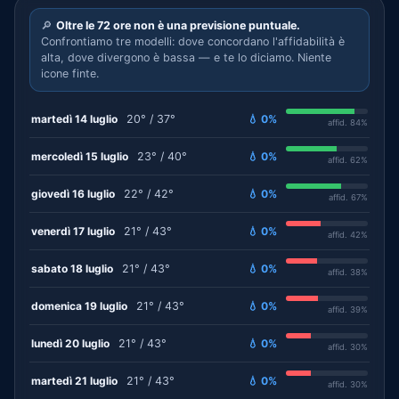
🔎
Oltre le 72 ore non è una previsione puntuale.
Confrontiamo tre modelli: dove concordano l'affidabilità è
alta, dove divergono è bassa — e te lo diciamo. Niente
icone finte.
martedì 14 luglio
20° / 37°
💧 0%
affid. 84%
mercoledì 15 luglio
23° / 40°
💧 0%
affid. 62%
giovedì 16 luglio
22° / 42°
💧 0%
affid. 67%
venerdì 17 luglio
21° / 43°
💧 0%
affid. 42%
sabato 18 luglio
21° / 43°
💧 0%
affid. 38%
domenica 19 luglio
21° / 43°
💧 0%
affid. 39%
lunedì 20 luglio
21° / 43°
💧 0%
affid. 30%
martedì 21 luglio
21° / 43°
💧 0%
affid. 30%