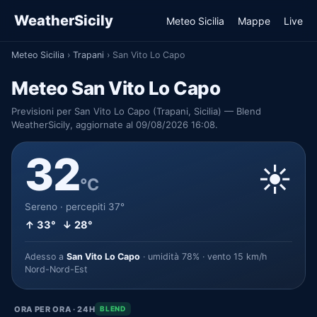
WeatherSicily
Meteo Sicilia
Mappe
Live
Meteo Sicilia
›
Trapani
›
San Vito Lo Capo
Meteo San Vito Lo Capo
Previsioni per San Vito Lo Capo (Trapani, Sicilia) — Blend
WeatherSicily, aggiornate al 09/08/2026 16:08.
32
☀️
°C
Sereno · percepiti 37°
↑ 33° ↓ 28°
Adesso a
San Vito Lo Capo
· umidità 78% · vento 15 km/h
Nord-Nord-Est
ORA PER ORA · 24H
BLEND