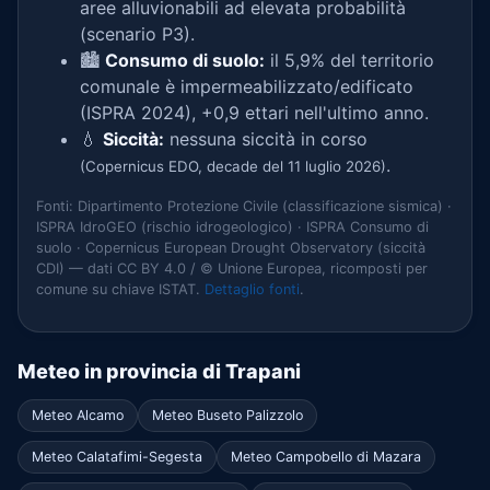
aree alluvionabili ad elevata probabilità
(scenario P3).
🏙️
Consumo di suolo:
il 5,9% del territorio
comunale è impermeabilizzato/edificato
(ISPRA 2024), +0,9 ettari nell'ultimo anno.
💧
Siccità:
nessuna siccità in corso
.
(Copernicus EDO, decade del 11 luglio 2026)
Fonti: Dipartimento Protezione Civile (classificazione sismica) ·
ISPRA IdroGEO (rischio idrogeologico) · ISPRA Consumo di
suolo · Copernicus European Drought Observatory (siccità
CDI) — dati CC BY 4.0 / © Unione Europea, ricomposti per
comune su chiave ISTAT.
Dettaglio fonti
.
Meteo in provincia di Trapani
Meteo Alcamo
Meteo Buseto Palizzolo
Meteo Calatafimi-Segesta
Meteo Campobello di Mazara