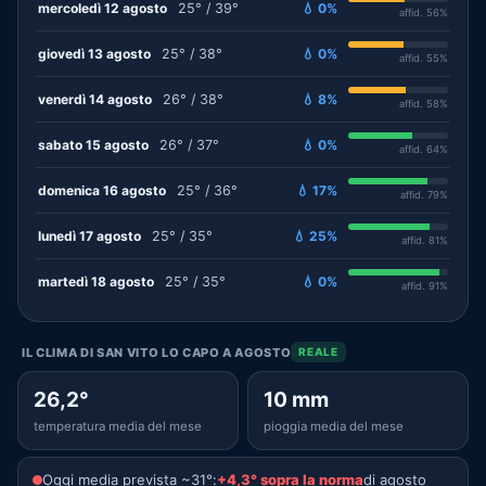
mercoledì 12 agosto
25° / 39°
💧 0%
affid. 56%
giovedì 13 agosto
25° / 38°
💧 0%
affid. 55%
venerdì 14 agosto
26° / 38°
💧 8%
affid. 58%
sabato 15 agosto
26° / 37°
💧 0%
affid. 64%
domenica 16 agosto
25° / 36°
💧 17%
affid. 79%
lunedì 17 agosto
25° / 35°
💧 25%
affid. 81%
martedì 18 agosto
25° / 35°
💧 0%
affid. 91%
IL CLIMA DI SAN VITO LO CAPO A AGOSTO
REALE
26,2°
10 mm
temperatura media del mese
pioggia media del mese
Oggi media prevista ~31°:
+4,3° sopra la norma
di agosto