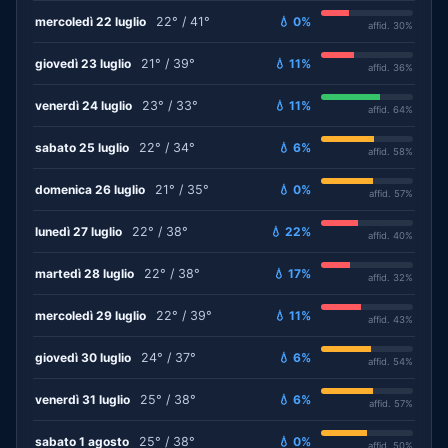
mercoledì 22 luglio
22° / 41°
💧 0%
affid. 30%
giovedì 23 luglio
21° / 39°
💧 11%
affid. 36%
venerdì 24 luglio
23° / 33°
💧 11%
affid. 64%
sabato 25 luglio
22° / 34°
💧 6%
affid. 58%
domenica 26 luglio
21° / 35°
💧 0%
affid. 57%
lunedì 27 luglio
22° / 38°
💧 22%
affid. 40%
martedì 28 luglio
22° / 38°
💧 17%
affid. 32%
mercoledì 29 luglio
22° / 39°
💧 11%
affid. 43%
giovedì 30 luglio
24° / 37°
💧 6%
affid. 54%
venerdì 31 luglio
25° / 38°
💧 6%
affid. 57%
sabato 1 agosto
25° / 38°
💧 0%
affid. 50%