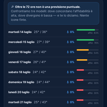
🔎
Oltre le 72 ore non è una previsione puntuale.
Confrontiamo tre modelli: dove concordano l'affidabilità è
alta, dove divergono è bassa — e te lo diciamo. Niente
icone finte.
martedì 14 luglio
25° / 36°
💧 0%
affid. 83%
mercoledì 15 luglio
27° / 39°
💧 0%
affid. 78%
giovedì 16 luglio
27° / 40°
💧 0%
affid. 54%
venerdì 17 luglio
26° / 41°
💧 0%
affid. 48%
sabato 18 luglio
24° / 42°
💧 0%
affid. 33%
domenica 19 luglio
24° / 44°
💧 0%
affid. 30%
lunedì 20 luglio
24° / 42°
💧 0%
affid. 30%
martedì 21 luglio
25° / 43°
💧 0%
affid. 30%