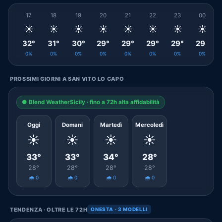
17
18
19
20
21
22
23
00
☀️
☀️
☀️
☀️
☀️
☀️
☀️
☀️
32°
31°
30°
29°
29°
29°
29°
29°
0%
0%
0%
0%
0%
0%
0%
0%
PROSSIMI GIORNI A SAN VITO LO CAPO
● Blend WeatherSicily · fino a 72h alta affidabilità
Oggi
Domani
Martedì
Mercoledì
☀️
☀️
☀️
☀️
33°
33°
34°
28°
28°
28°
28°
28°
🌧️ 0
🌧️ 0
🌧️ 0
🌧️ 0
TENDENZA · OLTRE LE 72H
ONESTA · 3 MODELLI