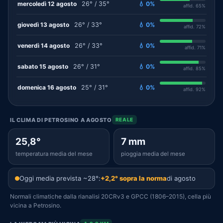
mercoledì 12 agosto
26° / 35°
💧 0%
affid. 65%
giovedì 13 agosto
26° / 33°
💧 0%
affid. 72%
venerdì 14 agosto
26° / 33°
💧 0%
affid. 71%
sabato 15 agosto
26° / 31°
💧 0%
affid. 85%
domenica 16 agosto
25° / 31°
💧 0%
affid. 92%
IL CLIMA DI PETROSINO A AGOSTO
REALE
25,8°
7 mm
temperatura media del mese
pioggia media del mese
Oggi media prevista ~28°:
+2,2° sopra la norma
di agosto
Normali climatiche dalla rianalisi 20CRv3 e GPCC (1806–2015), cella più
vicina a Petrosino.