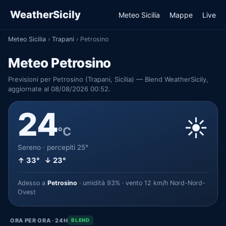
WeatherSicily
Meteo Sicilia
Mappe
Live
Meteo Sicilia
›
Trapani
›
Petrosino
Meteo Petrosino
Previsioni per Petrosino (Trapani, Sicilia) — Blend WeatherSicily,
aggiornate al 08/08/2026 00:52.
24
☀️
°C
Sereno · percepiti 25°
↑ 33° ↓ 23°
Adesso a
Petrosino
· umidità 93% · vento 12 km/h Nord-Nord-
Ovest
ORA PER ORA · 24H
BLEND