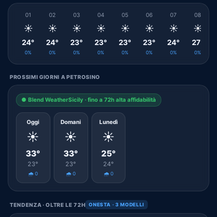
01
02
03
04
05
06
07
08
☀️
☀️
☀️
☀️
☀️
☀️
☀️
☀️
24°
24°
23°
23°
23°
23°
24°
27°
0%
0%
0%
0%
0%
0%
0%
0%
PROSSIMI GIORNI A PETROSINO
● Blend WeatherSicily · fino a 72h alta affidabilità
Oggi
Domani
Lunedì
☀️
☀️
☀️
33°
33°
25°
23°
23°
24°
🌧️ 0
🌧️ 0
🌧️ 0
TENDENZA · OLTRE LE 72H
ONESTA · 3 MODELLI