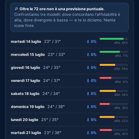
🔎
Oltre le 72 ore non è una previsione puntuale.
Confrontiamo tre modelli: dove concordano l'affidabilità è
alta, dove divergono è bassa — e te lo diciamo. Niente
icone finte.
martedì 14 luglio
23° / 31°
💧 0%
affid. 84%
mercoledì 15 luglio
23° / 33°
💧 0%
affid. 71%
giovedì 16 luglio
24° / 35°
💧 0%
affid. 54%
venerdì 17 luglio
24° / 37°
💧 0%
affid. 41%
sabato 18 luglio
24° / 34°
💧 0%
affid. 56%
domenica 19 luglio
24° / 38°
💧 0%
affid. 35%
lunedì 20 luglio
25° / 35°
💧 0%
affid. 52%
martedì 21 luglio
23° / 36°
💧 0%
affid. 42%