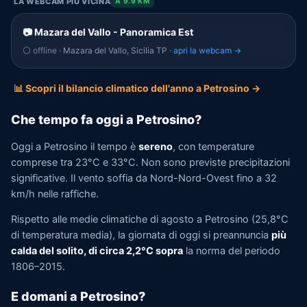
LA WEBCAM PIÙ VICINA
A 9.9 KM
📷 Mazara del Vallo - Panoramica Est
⚪ offline
· Mazara del Vallo, Sicilia TP ·
apri la webcam →
📊 Scopri il bilancio climatico dell'anno a Petrosino →
Che tempo fa oggi a Petrosino?
Oggi a Petrosino il tempo è
sereno
, con temperature
comprese tra 23°C e 33°C. Non sono previste precipitazioni
significative. Il vento soffia da Nord-Nord-Ovest fino a 32
km/h nelle raffiche.
Rispetto alle medie climatiche di agosto a Petrosino (25,8°C
di temperatura media), la giornata di oggi si preannuncia
più
calda del solito, di circa 2,2°C sopra
la norma del periodo
1806–2015.
E domani a Petrosino?