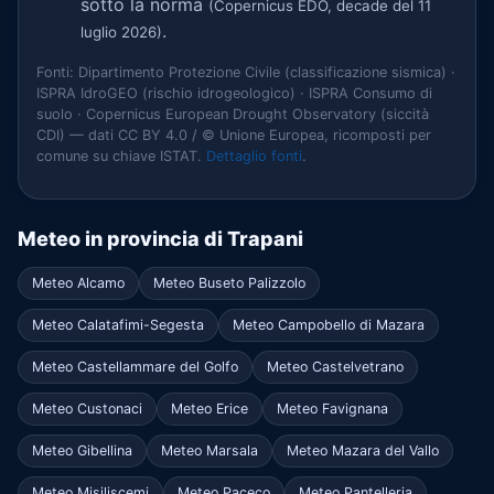
sotto la norma
(Copernicus EDO, decade del 11
.
luglio 2026)
Fonti: Dipartimento Protezione Civile (classificazione sismica) ·
ISPRA IdroGEO (rischio idrogeologico) · ISPRA Consumo di
suolo · Copernicus European Drought Observatory (siccità
CDI) — dati CC BY 4.0 / © Unione Europea, ricomposti per
comune su chiave ISTAT.
Dettaglio fonti
.
Meteo in provincia di Trapani
Meteo Alcamo
Meteo Buseto Palizzolo
Meteo Calatafimi-Segesta
Meteo Campobello di Mazara
Meteo Castellammare del Golfo
Meteo Castelvetrano
Meteo Custonaci
Meteo Erice
Meteo Favignana
Meteo Gibellina
Meteo Marsala
Meteo Mazara del Vallo
Meteo Misiliscemi
Meteo Paceco
Meteo Pantelleria