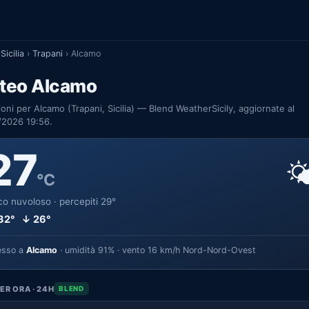
Sicilia
›
Trapani
›
Alcamo
teo Alcamo
ioni per Alcamo (Trapani, Sicilia) — Blend WeatherSicily, aggiornate al
/2026 19:56.
27

°C
o nuvoloso · percepiti 29°
32° ↓ 26°
esso a
Alcamo
· umidità 91% · vento 16 km/h Nord-Nord-Ovest
ER ORA · 24H
BLEND