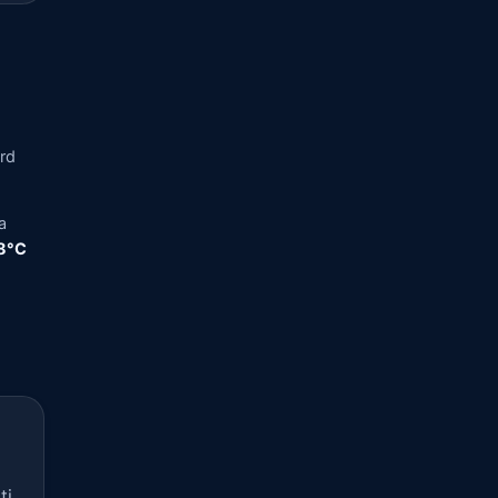
ord
a
,8°C
ti