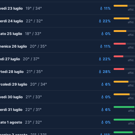
vedì 23 luglio
19° / 34°
💧 11%
affid
erdì 24 luglio
22° / 32°
💧 22%
affid
ato 25 luglio
18° / 33°
💧 0%
affid
enica 26 luglio
20° / 35°
💧 11%
affid
edì 27 luglio
20° / 37°
💧 22%
affid
tedì 28 luglio
21° / 35°
💧 28%
affid
coledì 29 luglio
20° / 34°
💧 6%
affid
vedì 30 luglio
21° / 33°
💧 0%
affid
erdì 31 luglio
22° / 31°
💧 6%
affid
ato 1 agosto
23° / 32°
💧 0%
affid
enica 2 agosto
21° / 33°
💧 11%