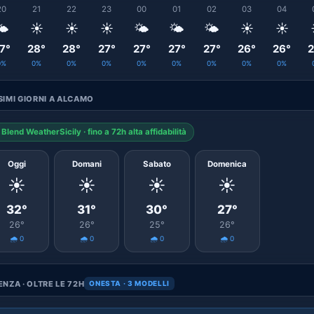
20
21
22
23
00
01
02
03
04
️
☀️
☀️
☀️
🌤️
🌤️
🌤️
☀️
☀️
7°
28°
28°
27°
27°
27°
27°
26°
26°
2
0%
0%
0%
0%
0%
0%
0%
0%
0%
IMI GIORNI A ALCAMO
Blend WeatherSicily · fino a 72h alta affidabilità
Oggi
Domani
Sabato
Domenica
☀️
☀️
☀️
☀️
32°
31°
30°
27°
26°
26°
25°
26°
🌧️ 0
🌧️ 0
🌧️ 0
🌧️ 0
NZA · OLTRE LE 72H
ONESTA · 3 MODELLI