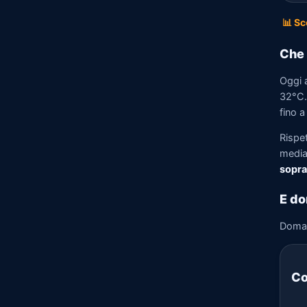
📊 Sc
Che 
Oggi 
32°C. 
fino a
Rispe
media)
sopra
E do
Doma
Co