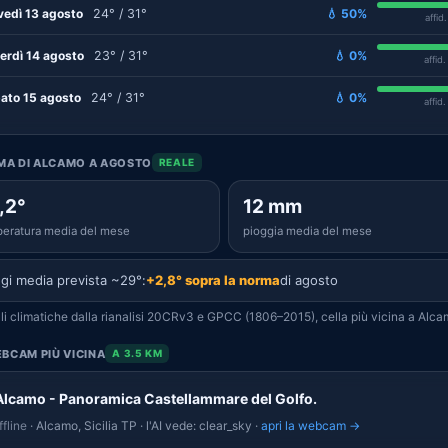
vedì 13 agosto
24° / 31°
💧 50%
affid
erdì 14 agosto
23° / 31°
💧 0%
affid
ato 15 agosto
24° / 31°
💧 0%
affid
IMA DI ALCAMO A AGOSTO
REALE
,2°
12 mm
eratura media del mese
pioggia media del mese
gi media prevista ~29°:
+2,8° sopra la norma
di agosto
i climatiche dalla rianalisi 20CRv3 e GPCC (1806–2015), cella più vicina a Alca
BCAM PIÙ VICINA
A 3.5 KM
Alcamo - Panoramica Castellammare del Golfo.
fline
· Alcamo, Sicilia TP · l'AI vede: clear_sky ·
apri la webcam →