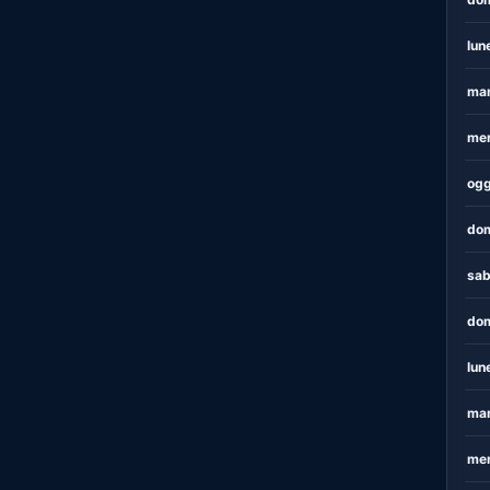
lun
mar
mer
ogg
dom
sab
dom
lun
mar
mer