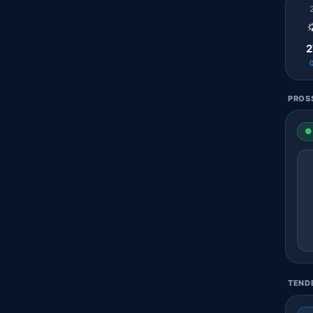

2
PROSS
● 
TENDE