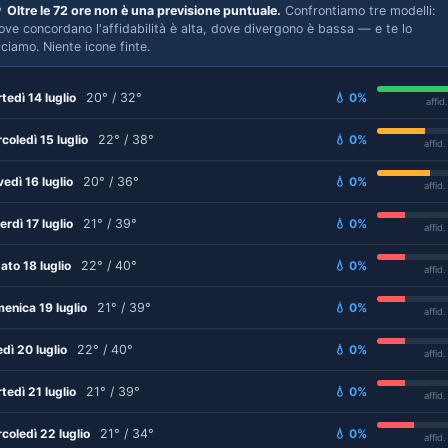

Oltre le 72 ore non è una previsione puntuale.
Confrontiamo tre modelli:
ove concordano l'affidabilità è alta, dove divergono è bassa — e te lo
iciamo. Niente icone finte.
tedì 14 luglio
20° / 32°
💧 0%
affid
coledì 15 luglio
22° / 38°
💧 0%
affid
vedì 16 luglio
20° / 36°
💧 0%
affid
erdì 17 luglio
21° / 39°
💧 0%
affid
ato 18 luglio
22° / 40°
💧 0%
affid
enica 19 luglio
21° / 39°
💧 0%
affid
edì 20 luglio
22° / 40°
💧 0%
affid
tedì 21 luglio
21° / 39°
💧 0%
affid
coledì 22 luglio
21° / 34°
💧 0%
affid