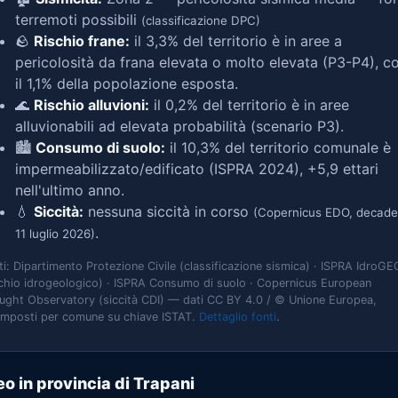
terremoti possibili
(classificazione DPC)
🪨
Rischio frane:
il 3,3% del territorio è in aree a
pericolosità da frana elevata o molto elevata (P3-P4), c
il 1,1% della popolazione esposta.
🌊
Rischio alluvioni:
il 0,2% del territorio è in aree
alluvionabili ad elevata probabilità (scenario P3).
🏙️
Consumo di suolo:
il 10,3% del territorio comunale è
impermeabilizzato/edificato (ISPRA 2024), +5,9 ettari
nell'ultimo anno.
💧
Siccità:
nessuna siccità in corso
(Copernicus EDO, decade
.
11 luglio 2026)
ti: Dipartimento Protezione Civile (classificazione sismica) · ISPRA IdroGE
schio idrogeologico) · ISPRA Consumo di suolo · Copernicus European
ught Observatory (siccità CDI) — dati CC BY 4.0 / © Unione Europea,
omposti per comune su chiave ISTAT.
Dettaglio fonti
.
o in provincia di Trapani