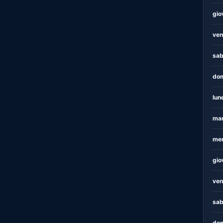
gio
ven
sab
dom
lun
mar
mer
gio
ven
sab
dom