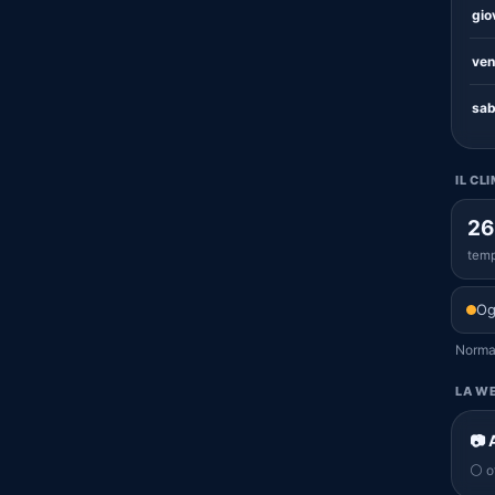
gio
ven
sab
IL CL
26
temp
Og
Normal
LA WE
📷 
⚪ of