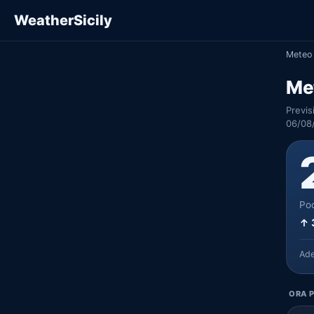
WeatherSicily
Meteo 
Me
Previs
06/08
Poc
↑ 
Ad
ORA P