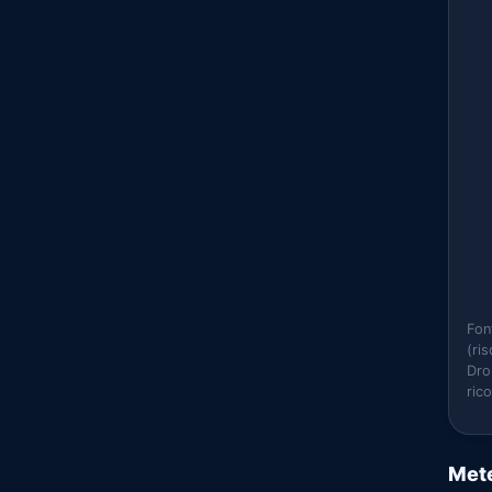
Fon
(ri
Dro
ric
Mete