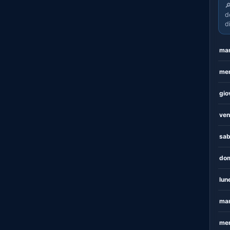

d
d
mar
mer
gio
ven
sab
dom
lun
mar
mer