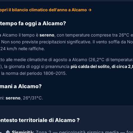
opri il bilancio climatico dell'anno a Alcamo →
tempo fa oggi a Alcamo?
a Alcamo il tempo è
sereno
, con temperature comprese tra 26°C e
Non sono previste precipitazioni significative. Il vento soffia da N
 24 km/h nelle raffiche.
tto alle medie climatiche di agosto a Alcamo (26,2°C di temperatur
, la giornata di oggi si preannuncia
più calda del solito, di circa 2
la norma del periodo 1806–2015.
mani a Alcamo?
ni:
sereno
, 26°/31°C.
ntesto territoriale di Alcamo
?
🏚️
Sismicità:
Zona 2 — pericolosità sismica media — for