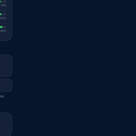
. 79%
. 82%
. 86%
mo.