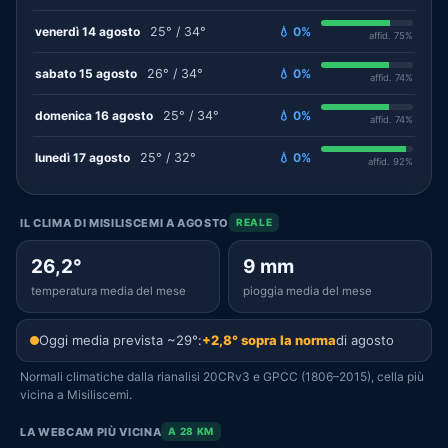
venerdì 14 agosto
25° / 34°
💧 0%
affid. 75%
sabato 15 agosto
26° / 34°
💧 0%
affid. 74%
domenica 16 agosto
25° / 34°
💧 0%
affid. 74%
lunedì 17 agosto
25° / 32°
💧 0%
affid. 92%
IL CLIMA DI MISILISCEMI A AGOSTO
REALE
26,2°
9 mm
temperatura media del mese
pioggia media del mese
Oggi media prevista ~29°:
+2,8° sopra la norma
di agosto
Normali climatiche dalla rianalisi 20CRv3 e GPCC (1806–2015), cella più
vicina a Misiliscemi.
LA WEBCAM PIÙ VICINA
A 28 KM