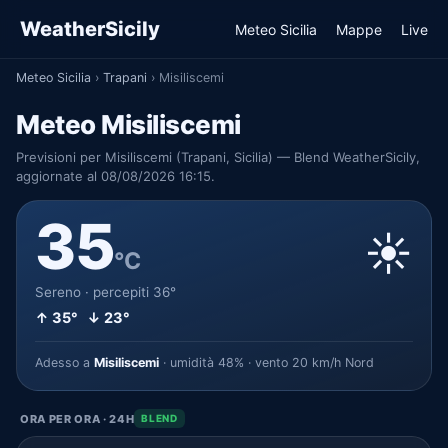
WeatherSicily
Meteo Sicilia
Mappe
Live
Meteo Sicilia
›
Trapani
›
Misiliscemi
Meteo Misiliscemi
Previsioni per Misiliscemi (Trapani, Sicilia) — Blend WeatherSicily,
aggiornate al 08/08/2026 16:15.
35
☀️
°C
Sereno · percepiti 36°
↑ 35° ↓ 23°
Adesso a
Misiliscemi
· umidità 48% · vento 20 km/h Nord
ORA PER ORA · 24H
BLEND