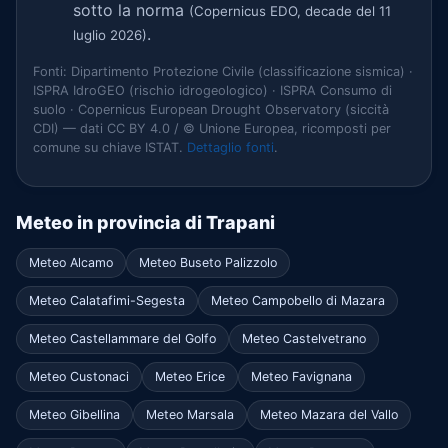
sotto la norma
(Copernicus EDO, decade del 11
.
luglio 2026)
Fonti: Dipartimento Protezione Civile (classificazione sismica) ·
ISPRA IdroGEO (rischio idrogeologico) · ISPRA Consumo di
suolo · Copernicus European Drought Observatory (siccità
CDI) — dati CC BY 4.0 / © Unione Europea, ricomposti per
comune su chiave ISTAT.
Dettaglio fonti
.
Meteo in provincia di Trapani
Meteo Alcamo
Meteo Buseto Palizzolo
Meteo Calatafimi-Segesta
Meteo Campobello di Mazara
Meteo Castellammare del Golfo
Meteo Castelvetrano
Meteo Custonaci
Meteo Erice
Meteo Favignana
Meteo Gibellina
Meteo Marsala
Meteo Mazara del Vallo