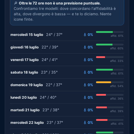
🔎
Oltre le 72 ore non è una previsione puntuale.
Confrontiamo tre modelli: dove concordano l'affidabilità è
alta, dove divergono è bassa — e te lo diciamo. Niente
icone finte.
mercoledì 15 luglio
24° / 37°
💧 0%
affid. 61%
giovedì 16 luglio
22° / 39°
💧 0%
affid. 60%
venerdì 17 luglio
24° / 41°
💧 0%
affid. 33%
sabato 18 luglio
23° / 35°
💧 0%
affid. 61%
domenica 19 luglio
22° / 37°
💧 0%
affid. 54%
lunedì 20 luglio
24° / 40°
💧 0%
affid. 36%
martedì 21 luglio
23° / 38°
💧 0%
affid. 39%
mercoledì 22 luglio
23° / 37°
💧 0%
affid. 41%