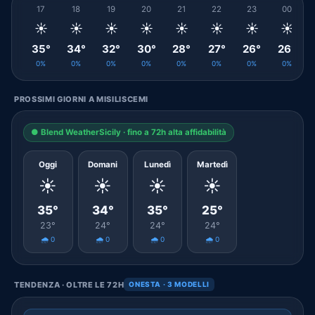
17
18
19
20
21
22
23
00
☀️
☀️
☀️
☀️
☀️
☀️
☀️
☀️
35°
34°
32°
30°
28°
27°
26°
26°
0%
0%
0%
0%
0%
0%
0%
0%
PROSSIMI GIORNI A MISILISCEMI
● Blend WeatherSicily · fino a 72h alta affidabilità
Oggi
Domani
Lunedì
Martedì
☀️
☀️
☀️
☀️
35°
34°
35°
25°
23°
24°
24°
24°
🌧️ 0
🌧️ 0
🌧️ 0
🌧️ 0
TENDENZA · OLTRE LE 72H
ONESTA · 3 MODELLI