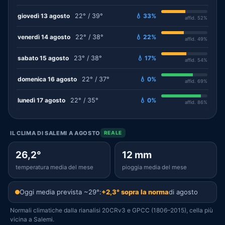
giovedì 13 agosto
22° / 39°
💧 33%
affid. 52%
venerdì 14 agosto
22° / 38°
💧 22%
affid. 49%
sabato 15 agosto
23° / 38°
💧 17%
affid. 54%
domenica 16 agosto
22° / 37°
💧 0%
affid. 69%
lunedì 17 agosto
22° / 35°
💧 0%
affid. 86%
IL CLIMA DI SALEMI A AGOSTO
REALE
26,2°
12 mm
temperatura media del mese
pioggia media del mese
Oggi media prevista ~29°:
+2,3° sopra la norma
di agosto
Normali climatiche dalla rianalisi 20CRv3 e GPCC (1806–2015), cella più
vicina a Salemi.