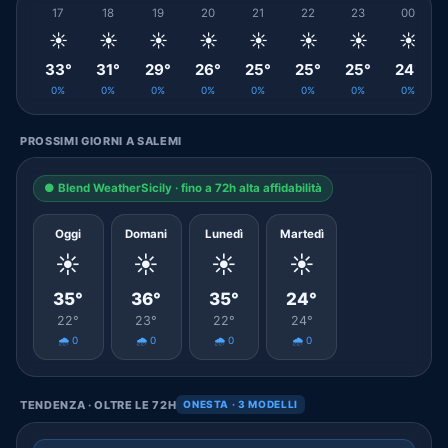
17
18
19
20
21
22
23
00
☀️
☀️
☀️
☀️
☀️
☀️
☀️
☀️
33°
31°
29°
26°
25°
25°
25°
24°
0%
0%
0%
0%
0%
0%
0%
0%
PROSSIMI GIORNI A SALEMI
● Blend WeatherSicily · fino a 72h alta affidabilità
Oggi
Domani
Lunedì
Martedì
☀️
☀️
☀️
☀️
35°
36°
35°
24°
22°
23°
22°
24°
🌧️ 0
🌧️ 0
🌧️ 0
🌧️ 0
TENDENZA · OLTRE LE 72H
ONESTA · 3 MODELLI