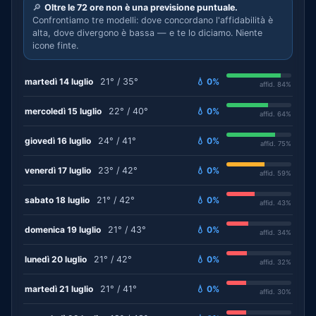
🔎
Oltre le 72 ore non è una previsione puntuale.
Confrontiamo tre modelli: dove concordano l'affidabilità è
alta, dove divergono è bassa — e te lo diciamo. Niente
icone finte.
martedì 14 luglio
21° / 35°
💧 0%
affid. 84%
mercoledì 15 luglio
22° / 40°
💧 0%
affid. 64%
giovedì 16 luglio
24° / 41°
💧 0%
affid. 75%
venerdì 17 luglio
23° / 42°
💧 0%
affid. 59%
sabato 18 luglio
21° / 42°
💧 0%
affid. 43%
domenica 19 luglio
21° / 43°
💧 0%
affid. 34%
lunedì 20 luglio
21° / 42°
💧 0%
affid. 32%
martedì 21 luglio
21° / 41°
💧 0%
affid. 30%