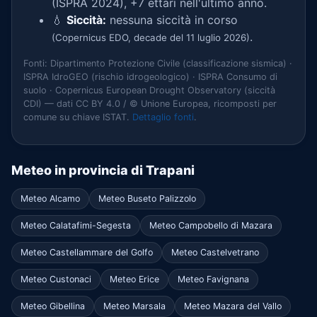
(ISPRA 2024), +7 ettari nell'ultimo anno.
💧
Siccità:
nessuna siccità in corso
.
(Copernicus EDO, decade del 11 luglio 2026)
Fonti: Dipartimento Protezione Civile (classificazione sismica) ·
ISPRA IdroGEO (rischio idrogeologico) · ISPRA Consumo di
suolo · Copernicus European Drought Observatory (siccità
CDI) — dati CC BY 4.0 / © Unione Europea, ricomposti per
comune su chiave ISTAT.
Dettaglio fonti
.
Meteo in provincia di Trapani
Meteo Alcamo
Meteo Buseto Palizzolo
Meteo Calatafimi-Segesta
Meteo Campobello di Mazara
Meteo Castellammare del Golfo
Meteo Castelvetrano
Meteo Custonaci
Meteo Erice
Meteo Favignana
Meteo Gibellina
Meteo Marsala
Meteo Mazara del Vallo