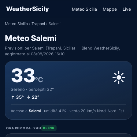
WeatherSicily
Meteo Sicilia
Mappe
Live
Meteo Sicilia
›
Trapani
›
Salemi
Meteo Salemi
Previsioni per Salemi (Trapani, Sicilia) — Blend WeatherSicily,
aggiornate al 08/08/2026 16:10.
33
☀️
°C
Sereno · percepiti 32°
↑ 35° ↓ 22°
Adesso a
Salemi
· umidità 41% · vento 20 km/h Nord-Nord-Est
ORA PER ORA · 24H
BLEND