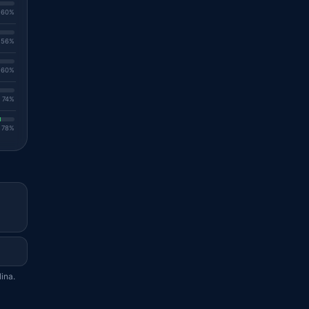
. 60%
. 56%
. 60%
. 74%
. 78%
ina.