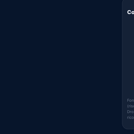
Co
Fon
(ri
Dro
ric