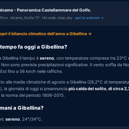
Alcamo - Panoramica Castellammare del Golfo.
fline
· Alcamo, Sicilia TP · l'AI vede: clear_sky ·
apri la webcam →
opri il bilancio climatico dell'anno a Gibellina →
tempo fa oggi a Gibellina?
 Gibellina il tempo è
sereno
, con temperature comprese tra 23°C 
Non sono previste precipitazioni significative. Il vento soffia da N
st fino a 56 km/h nelle raffiche.
to alle medie climatiche di agosto a Gibellina (26,2°C di temperatu
, la giornata di oggi si preannuncia
più calda del solito, di circa 2
la norma del periodo 1806–2015.
mani a Gibellina?
ni:
sereno
, 24°/34°C.