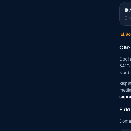
📷 
⚪ of
📊 Sc
Che 
Oggi a
34°C. 
Nord-E
Rispet
media)
sopra
E do
Doma