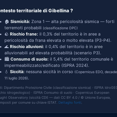
ntesto territoriale di Gibellina
?
🏚️
Sismicità:
Zona 1 — alta pericolosità sismica — forti
terremoti probabili
(classificazione DPC)
🪨
Rischio frane:
il 0,3% del territorio è in aree a
pericolosità da frana elevata o molto elevata (P3-P4).
🌊
Rischio alluvioni:
il 0,4% del territorio è in aree
alluvionabili ad elevata probabilità (scenario P3).
🏙️
Consumo di suolo:
il 5,4% del territorio comunale è
impermeabilizzato/edificato (ISPRA 2024).
💧
Siccità:
nessuna siccità in corso
(Copernicus EDO, decade
.
11 luglio 2026)
ti: Dipartimento Protezione Civile (classificazione sismica) · ISPRA IdroGE
schio idrogeologico) · ISPRA Consumo di suolo · Copernicus European
ught Observatory (siccità CDI) — dati CC BY 4.0 / © Unione Europea,
omposti per comune su chiave ISTAT.
Dettaglio fonti
.