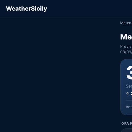
WeatherSicily
Meteo 
Met
Previs
08/08/
Ser
↑ 
Ad
ORA P