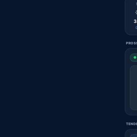
3
PROSS
● 
TENDE