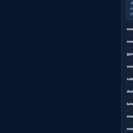

d
d
mar
mer
gio
ven
sab
dom
lun
mar
mer