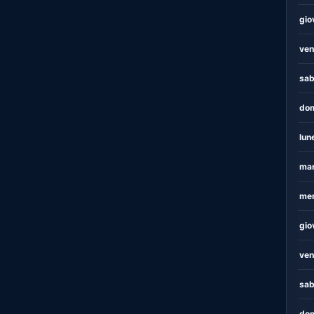
gio
ven
sab
dom
lun
mar
mer
gio
ven
sab
dom