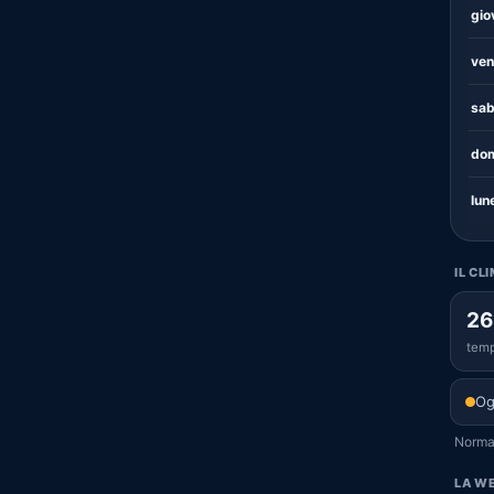
gio
ven
sab
dom
lun
IL CL
26
temp
Og
Normal
LA WE