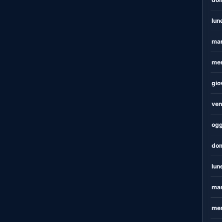
lun
mar
mer
gio
ven
ogg
dom
lun
mar
mer