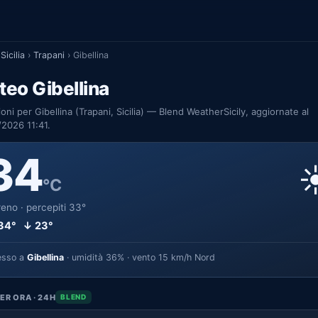
Sicilia
›
Trapani
›
Gibellina
eo Gibellina
ioni per Gibellina (Trapani, Sicilia) — Blend WeatherSicily, aggiornate al
2026 11:41.
34
☀
°C
eno · percepiti 33°
34° ↓ 23°
esso a
Gibellina
· umidità 36% · vento 15 km/h Nord
ER ORA · 24H
BLEND