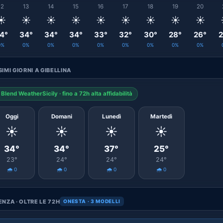
12
13
14
15
16
17
18
19
20
☀️
☀️
☀️
☀️
☀️
☀️
☀️
☀️
☀️
4°
34°
34°
34°
33°
32°
30°
28°
26°
2
0%
0%
0%
0%
0%
0%
0%
0%
0%
IMI GIORNI A GIBELLINA
Blend WeatherSicily · fino a 72h alta affidabilità
Oggi
Domani
Lunedì
Martedì
☀️
☀️
☀️
☀️
34°
34°
37°
25°
23°
24°
24°
24°
🌧️ 0
🌧️ 0
🌧️ 0
🌧️ 0
NZA · OLTRE LE 72H
ONESTA · 3 MODELLI