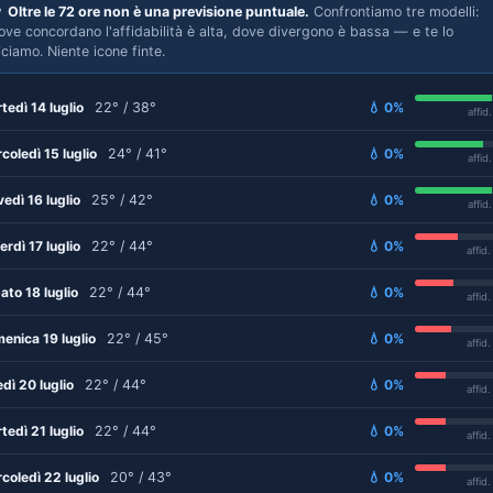

Oltre le 72 ore non è una previsione puntuale.
Confrontiamo tre modelli:
ove concordano l'affidabilità è alta, dove divergono è bassa — e te lo
iciamo. Niente icone finte.
tedì 14 luglio
22° / 38°
💧 0%
affid
coledì 15 luglio
24° / 41°
💧 0%
affid
vedì 16 luglio
25° / 42°
💧 0%
affid
erdì 17 luglio
22° / 44°
💧 0%
affid
ato 18 luglio
22° / 44°
💧 0%
affid
enica 19 luglio
22° / 45°
💧 0%
affid
edì 20 luglio
22° / 44°
💧 0%
affid
tedì 21 luglio
22° / 44°
💧 0%
affid
coledì 22 luglio
20° / 43°
💧 0%
affid