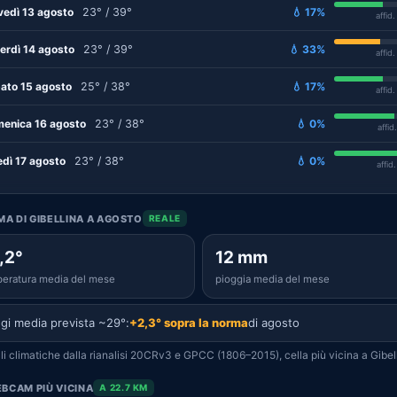
vedì 13 agosto
23° / 39°
💧 17%
affid
erdì 14 agosto
23° / 39°
💧 33%
affid
ato 15 agosto
25° / 38°
💧 17%
affid
enica 16 agosto
23° / 38°
💧 0%
affid
edì 17 agosto
23° / 38°
💧 0%
affid
IMA DI GIBELLINA A AGOSTO
REALE
,2°
12 mm
eratura media del mese
pioggia media del mese
gi media prevista ~29°:
+2,3° sopra la norma
di agosto
i climatiche dalla rianalisi 20CRv3 e GPCC (1806–2015), cella più vicina a Gibell
BCAM PIÙ VICINA
A 22.7 KM