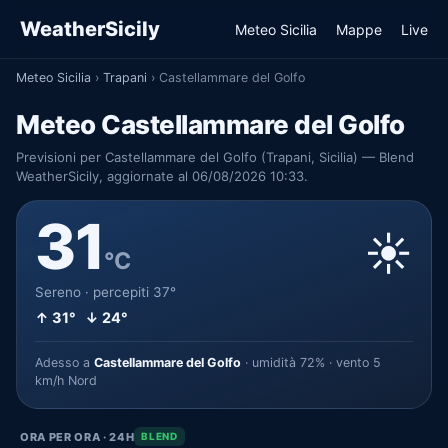
WeatherSicily
Meteo Sicilia
Mappe
Live
Meteo Sicilia
›
Trapani
›
Castellammare del Golfo
Meteo Castellammare del Golfo
Previsioni per Castellammare del Golfo (Trapani, Sicilia) — Blend
WeatherSicily, aggiornate al 06/08/2026 10:33.
31
☀️
°C
Sereno · percepiti 37°
↑ 31° ↓ 24°
Adesso a
Castellammare del Golfo
· umidità 72% · vento 5
km/h Nord
ORA PER ORA · 24H
BLEND