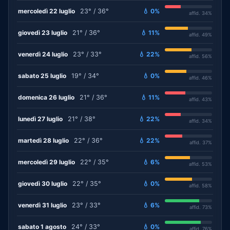
mercoledì 22 luglio
23° / 36°
💧 0%
affid. 34%
giovedì 23 luglio
21° / 36°
💧 11%
affid. 49%
venerdì 24 luglio
23° / 33°
💧 22%
affid. 56%
sabato 25 luglio
19° / 34°
💧 0%
affid. 46%
domenica 26 luglio
21° / 36°
💧 11%
affid. 43%
lunedì 27 luglio
21° / 38°
💧 22%
affid. 34%
martedì 28 luglio
22° / 36°
💧 22%
affid. 37%
mercoledì 29 luglio
22° / 35°
💧 6%
affid. 53%
giovedì 30 luglio
22° / 35°
💧 0%
affid. 58%
venerdì 31 luglio
23° / 33°
💧 6%
affid. 73%
sabato 1 agosto
24° / 33°
💧 0%
affid. 76%