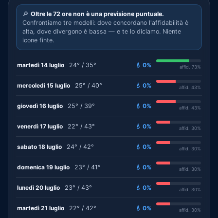
🔎
Oltre le 72 ore non è una previsione puntuale.
Confrontiamo tre modelli: dove concordano l'affidabilità è
alta, dove divergono è bassa — e te lo diciamo. Niente
icone finte.
martedì 14 luglio
24° / 35°
💧 0%
affid. 73%
mercoledì 15 luglio
25° / 40°
💧 0%
affid. 43%
giovedì 16 luglio
25° / 39°
💧 0%
affid. 43%
venerdì 17 luglio
22° / 43°
💧 0%
affid. 30%
sabato 18 luglio
24° / 42°
💧 0%
affid. 30%
domenica 19 luglio
23° / 41°
💧 0%
affid. 30%
lunedì 20 luglio
23° / 43°
💧 0%
affid. 30%
martedì 21 luglio
22° / 42°
💧 0%
affid. 30%