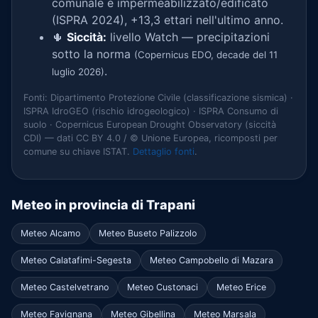
comunale è impermeabilizzato/edificato
(ISPRA 2024), +13,3 ettari nell'ultimo anno.
🌵
Siccità:
livello Watch — precipitazioni
sotto la norma
(Copernicus EDO, decade del 11
.
luglio 2026)
Fonti: Dipartimento Protezione Civile (classificazione sismica) ·
ISPRA IdroGEO (rischio idrogeologico) · ISPRA Consumo di
suolo · Copernicus European Drought Observatory (siccità
CDI) — dati CC BY 4.0 / © Unione Europea, ricomposti per
comune su chiave ISTAT.
Dettaglio fonti
.
Meteo in provincia di Trapani
Meteo Alcamo
Meteo Buseto Palizzolo
Meteo Calatafimi-Segesta
Meteo Campobello di Mazara
Meteo Castelvetrano
Meteo Custonaci
Meteo Erice
Meteo Favignana
Meteo Gibellina
Meteo Marsala