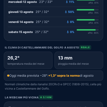
mercoledì 12 agosto
23° / 33°
💧 11%
affid. 81%
giovedì 13 agosto
25° / 32°
💧 50%
affid. 79%
venerdì 14 agosto
25° / 32°
💧 0%
affid. 81%
sabato 15 agosto
25° / 32°
💧 0%
affid. 86%
IL CLIMA DI CASTELLAMMARE DEL GOLFO A AGOSTO
REALE
26,2°
13 mm
temperatura media del mese
pioggia media del mese
Oggi media prevista ~28°:
+1,3° sopra la norma
di agosto
Normali climatiche dalla rianalisi 20CRv3 e GPCC (1806–2015), cella più
vicina a Castellammare del Golfo.
LA WEBCAM PIÙ VICINA
A 5.1 KM