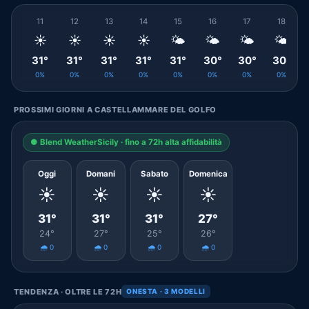
11
12
13
14
15
16
17
18
☀️
☀️
☀️
☀️
🌤️
🌤️
🌤️
🌤️
31°
31°
31°
31°
31°
30°
30°
30°
0%
0%
0%
0%
0%
0%
0%
0%
PROSSIMI GIORNI A CASTELLAMMARE DEL GOLFO
● Blend WeatherSicily · fino a 72h alta affidabilità
Oggi
Domani
Sabato
Domenica
☀️
☀️
☀️
☀️
31°
31°
31°
27°
24°
27°
25°
26°
🌧️ 0
🌧️ 0
🌧️ 0
🌧️ 0
TENDENZA · OLTRE LE 72H
ONESTA · 3 MODELLI