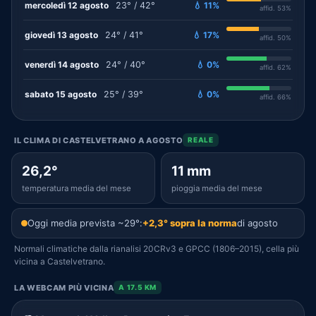
mercoledì 12 agosto
23° / 42°
💧 11%
affid. 53%
giovedì 13 agosto
24° / 41°
💧 17%
affid. 50%
venerdì 14 agosto
24° / 40°
💧 0%
affid. 62%
sabato 15 agosto
25° / 39°
💧 0%
affid. 66%
IL CLIMA DI CASTELVETRANO A AGOSTO
REALE
26,2°
11 mm
temperatura media del mese
pioggia media del mese
Oggi media prevista ~29°:
+2,3° sopra la norma
di agosto
Normali climatiche dalla rianalisi 20CRv3 e GPCC (1806–2015), cella più
vicina a Castelvetrano.
LA WEBCAM PIÙ VICINA
A 17.5 KM