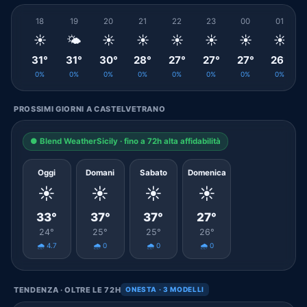
18
19
20
21
22
23
00
01
☀️
🌤️
☀️
☀️
☀️
☀️
☀️
☀️
31°
31°
30°
28°
27°
27°
27°
26°
0%
0%
0%
0%
0%
0%
0%
0%
PROSSIMI GIORNI A CASTELVETRANO
● Blend WeatherSicily · fino a 72h alta affidabilità
Oggi
Domani
Sabato
Domenica
☀️
☀️
☀️
☀️
33°
37°
37°
27°
24°
25°
25°
26°
🌧️ 4.7
🌧️ 0
🌧️ 0
🌧️ 0
TENDENZA · OLTRE LE 72H
ONESTA · 3 MODELLI