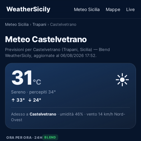
WeatherSicily
Meteo Sicilia
Mappe
Live
Meteo Sicilia
›
Trapani
›
Castelvetrano
Meteo Castelvetrano
Previsioni per Castelvetrano (Trapani, Sicilia) — Blend
WeatherSicily, aggiornate al 06/08/2026 17:52.
31
☀️
°C
Sereno · percepiti 34°
↑ 33° ↓ 24°
Adesso a
Castelvetrano
· umidità 46% · vento 14 km/h Nord-
Ovest
ORA PER ORA · 24H
BLEND