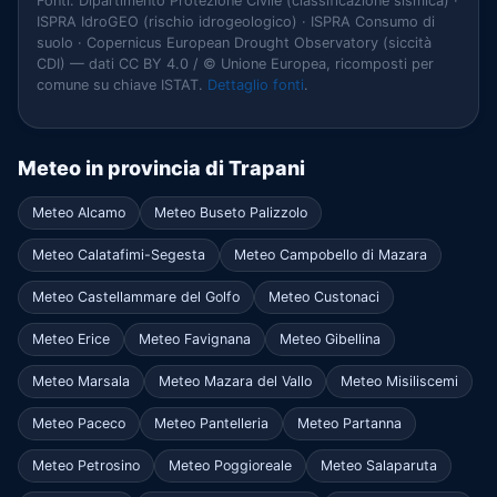
Fonti: Dipartimento Protezione Civile (classificazione sismica) ·
ISPRA IdroGEO (rischio idrogeologico) · ISPRA Consumo di
suolo · Copernicus European Drought Observatory (siccità
CDI) — dati CC BY 4.0 / © Unione Europea, ricomposti per
comune su chiave ISTAT.
Dettaglio fonti
.
Meteo in provincia di Trapani
Meteo Alcamo
Meteo Buseto Palizzolo
Meteo Calatafimi-Segesta
Meteo Campobello di Mazara
Meteo Castellammare del Golfo
Meteo Custonaci
Meteo Erice
Meteo Favignana
Meteo Gibellina
Meteo Marsala
Meteo Mazara del Vallo
Meteo Misiliscemi
Meteo Paceco
Meteo Pantelleria
Meteo Partanna
Meteo Petrosino
Meteo Poggioreale
Meteo Salaparuta