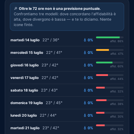
🔎
Oltre le 72 ore non è una previsione puntuale.
Confrontiamo tre modelli: dove concordano l'affidabilità è
alta, dove divergono è bassa — e te lo diciamo. Niente
icone finte.
martedì 14 luglio
22° / 36°
💧 0%
affid. 86%
mercoledì 15 luglio
22° / 41°
💧 0%
affid. 47%
giovedì 16 luglio
23° / 42°
💧 0%
affid. 60%
venerdì 17 luglio
22° / 42°
💧 0%
affid. 44%
sabato 18 luglio
23° / 43°
💧 0%
affid. 32%
domenica 19 luglio
23° / 45°
💧 0%
affid. 38%
lunedì 20 luglio
22° / 44°
💧 0%
affid. 30%
martedì 21 luglio
23° / 42°
💧 0%
affid. 32%