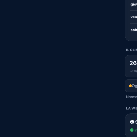
gio
ven
sab
IL CL
26
temp
Og
Normal
LA WE
📷 
🟢 i