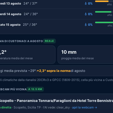
vedì 13 agosto
24° / 37°
💧 0%
affid
erdì 14 agosto
24° / 36°
💧 0%
affid
ato 15 agosto
25° / 36°
💧 0%
affid
IMA DI CUSTONACI A AGOSTO
REALE
,2°
10 mm
eratura media del mese
pioggia media del mese
gi media prevista ~29°:
+2,3° sopra la norma
di agosto
i climatiche dalla rianalisi 20CRv3 e GPCC (1806–2015), cella più vicina a Cust
BCAM PIÙ VICINA
A 12.5 KM
Scopello - Panoramica Tonnara/Faraglioni da Hotel Torre Bennistr
n diretta
· Scopello, Sicilia TP · l'AI vede: clear_sky ·
apri la webcam →