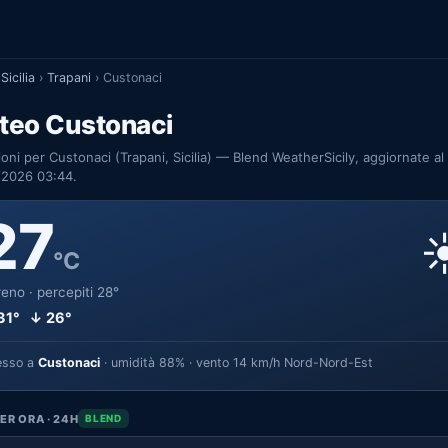
Sicilia
›
Trapani
›
Custonaci
teo Custonaci
ioni per Custonaci (Trapani, Sicilia) — Blend WeatherSicily, aggiornate al
/2026 03:44.
27
☀
°C
eno · percepiti 28°
31° ↓ 26°
esso a
Custonaci
· umidità 88% · vento 14 km/h Nord-Nord-Est
ER ORA · 24H
BLEND