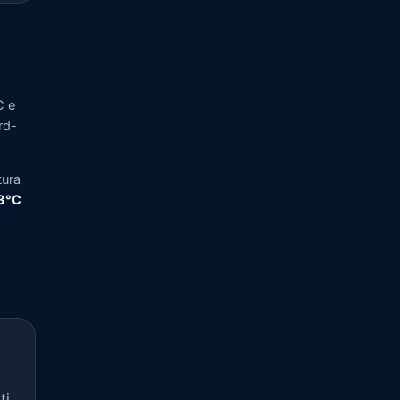
C e
rd-
tura
,3°C
ti