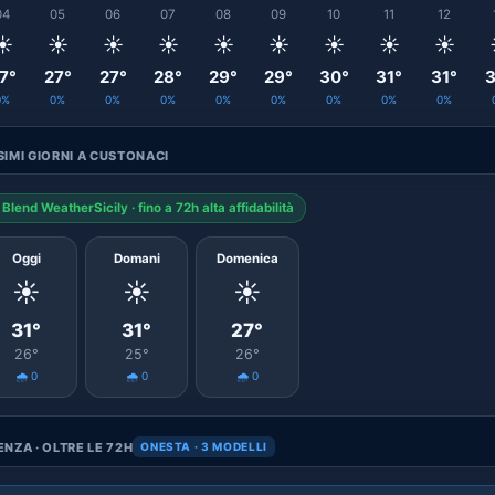
04
05
06
07
08
09
10
11
12
☀️
☀️
☀️
☀️
☀️
☀️
☀️
☀️
☀️
7°
27°
27°
28°
29°
29°
30°
31°
31°
3
0%
0%
0%
0%
0%
0%
0%
0%
0%
IMI GIORNI A CUSTONACI
Blend WeatherSicily · fino a 72h alta affidabilità
Oggi
Domani
Domenica
☀️
☀️
☀️
31°
31°
27°
26°
25°
26°
🌧️ 0
🌧️ 0
🌧️ 0
NZA · OLTRE LE 72H
ONESTA · 3 MODELLI