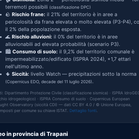
terremoti possibili
(classificazione DPC)
🪨
Rischio frane:
il 21% del territorio è in aree a
pericolosità da frana elevata o molto elevata (P3-P4), c
il 2% della popolazione esposta.
🌊
Rischio alluvioni:
il 0% del territorio è in aree
alluvionabili ad elevata probabilità (scenario P3).
🏙️
Consumo di suolo:
il 9,2% del territorio comunale è
impermeabilizzato/edificato (ISPRA 2024), +1,7 ettari
nell'ultimo anno.
🌵
Siccità:
livello Watch — precipitazioni sotto la norma
.
(Copernicus EDO, decade del 11 luglio 2026)
ti: Dipartimento Protezione Civile (classificazione sismica) · ISPRA IdroGE
schio idrogeologico) · ISPRA Consumo di suolo · Copernicus European
ught Observatory (siccità CDI) — dati CC BY 4.0 / © Unione Europea,
omposti per comune su chiave ISTAT.
Dettaglio fonti
.
o in provincia di Trapani