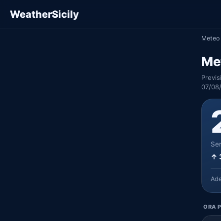
WeatherSicily
Meteo 
Me
Previs
07/08
Ser
↑ 
Ad
ORA P