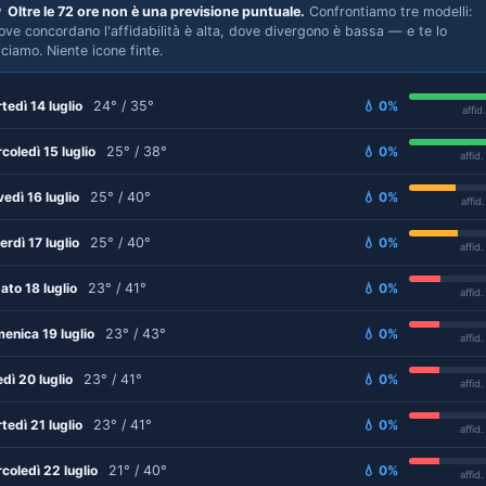

Oltre le 72 ore non è una previsione puntuale.
Confrontiamo tre modelli:
ove concordano l'affidabilità è alta, dove divergono è bassa — e te lo
iciamo. Niente icone finte.
tedì 14 luglio
24° / 35°
💧 0%
affid
coledì 15 luglio
25° / 38°
💧 0%
affid
vedì 16 luglio
25° / 40°
💧 0%
affid
erdì 17 luglio
25° / 40°
💧 0%
affid
ato 18 luglio
23° / 41°
💧 0%
affid
enica 19 luglio
23° / 43°
💧 0%
affid
edì 20 luglio
23° / 41°
💧 0%
affid
tedì 21 luglio
23° / 41°
💧 0%
affid
coledì 22 luglio
21° / 40°
💧 0%
affid