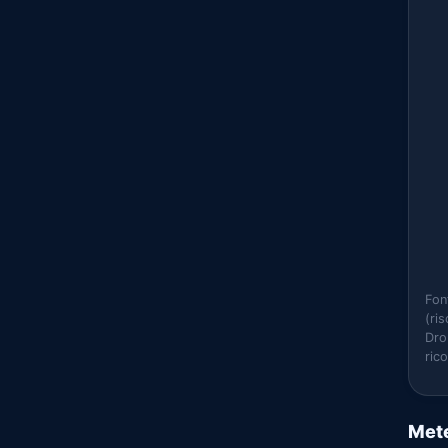
Fon
(ri
Dro
ric
Mete