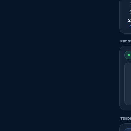
2
PROSS
● 
TENDE