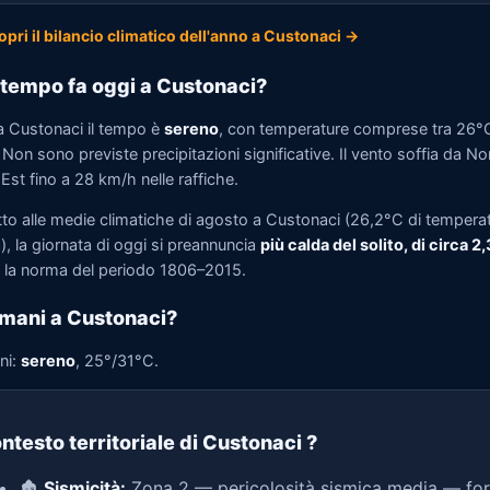
opri il bilancio climatico dell'anno a Custonaci →
tempo fa oggi a Custonaci?
a Custonaci il tempo è
sereno
, con temperature comprese tra 26°
Non sono previste precipitazioni significative. Il vento soffia da No
st fino a 28 km/h nelle raffiche.
tto alle medie climatiche di agosto a Custonaci (26,2°C di tempera
, la giornata di oggi si preannuncia
più calda del solito, di circa 2
la norma del periodo 1806–2015.
mani a Custonaci?
ni:
sereno
, 25°/31°C.
ntesto territoriale di Custonaci
?
🏚️
Sismicità:
Zona 2 — pericolosità sismica media — for