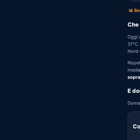
📊 Sc
Che 
Oggi 
31°C. 
Nord-E
Rispe
media)
sopra
E do
Doma
Co