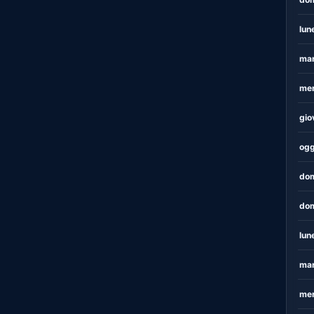
lun
mar
mer
gio
ogg
dom
dom
lun
mar
mer