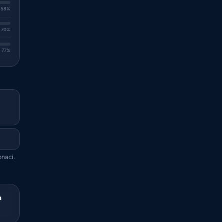
. 58%
. 70%
. 77%
onaci.
a