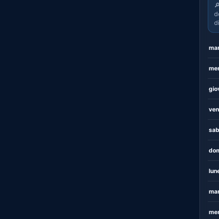

d
d
mar
mer
gio
ven
sab
dom
lun
mar
mer