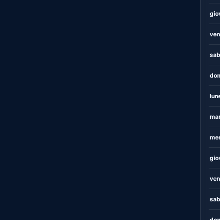
gio
ven
sab
dom
lun
mar
mer
gio
ven
sab
dom