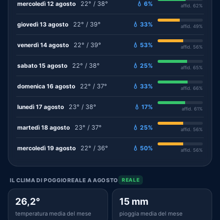
mercoledì 12 agosto
22° / 38°
💧 6%
affid. 62%
giovedì 13 agosto
22° / 39°
💧 33%
affid. 49%
venerdì 14 agosto
22° / 39°
💧 53%
affid. 56%
sabato 15 agosto
22° / 38°
💧 25%
affid. 65%
domenica 16 agosto
22° / 37°
💧 33%
affid. 66%
lunedì 17 agosto
23° / 38°
💧 17%
affid. 61%
martedì 18 agosto
23° / 37°
💧 25%
affid. 56%
mercoledì 19 agosto
22° / 36°
💧 50%
affid. 56%
IL CLIMA DI POGGIOREALE A AGOSTO
REALE
26,2°
15 mm
temperatura media del mese
pioggia media del mese