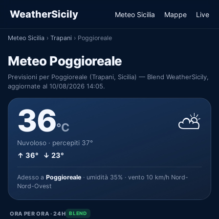
WeatherSicily
Meteo Sicilia
Mappe
Live
Meteo Sicilia
›
Trapani
›
Poggioreale
Meteo Poggioreale
Previsioni per Poggioreale (Trapani, Sicilia) — Blend WeatherSicily,
aggiornate al 10/08/2026 14:05.
36
⛅
°C
Nuvoloso · percepiti 37°
↑ 36° ↓ 23°
Adesso a
Poggioreale
· umidità 35% · vento 10 km/h Nord-
Nord-Ovest
ORA PER ORA · 24H
BLEND