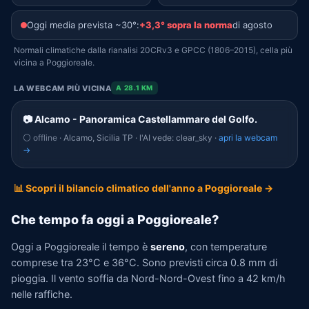
Oggi media prevista ~30°:
+3,3° sopra la norma
di agosto
Normali climatiche dalla rianalisi 20CRv3 e GPCC (1806–2015), cella più
vicina a Poggioreale.
LA WEBCAM PIÙ VICINA
A 28.1 KM
📷 Alcamo - Panoramica Castellammare del Golfo.
⚪ offline
· Alcamo, Sicilia TP · l'AI vede: clear_sky ·
apri la webcam
→
📊 Scopri il bilancio climatico dell'anno a Poggioreale →
Che tempo fa oggi a Poggioreale?
Oggi a Poggioreale il tempo è
sereno
, con temperature
comprese tra 23°C e 36°C. Sono previsti circa 0.8 mm di
pioggia. Il vento soffia da Nord-Nord-Ovest fino a 42 km/h
nelle raffiche.