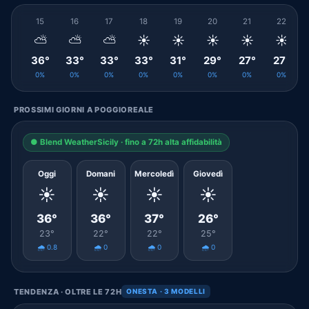
15
16
17
18
19
20
21
22
⛅
⛅
⛅
☀️
☀️
☀️
☀️
☀️
36°
33°
33°
33°
31°
29°
27°
27°
0%
0%
0%
0%
0%
0%
0%
0%
PROSSIMI GIORNI A POGGIOREALE
● Blend WeatherSicily · fino a 72h alta affidabilità
Oggi
Domani
Mercoledì
Giovedì
☀️
☀️
☀️
☀️
36°
36°
37°
26°
23°
22°
22°
25°
🌧️ 0.8
🌧️ 0
🌧️ 0
🌧️ 0
TENDENZA · OLTRE LE 72H
ONESTA · 3 MODELLI