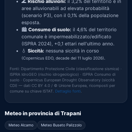
🌊
Rischio alluvioni:
il 3,2% del territorio è in
aree alluvionabili ad elevata probabilità
(scenario P3), con il 0,1% della popolazione
esposta.
🏙️
Consumo di suolo:
il 4,6% del territorio
comunale è impermeabilizzato/edificato
(ISPRA 2024), +0,1 ettari nell'ultimo anno.
💧
Siccità:
nessuna siccità in corso
.
(Copernicus EDO, decade del 11 luglio 2026)
Fonti: Dipartimento Protezione Civile (classificazione sismica) ·
ISPRA IdroGEO (rischio idrogeologico) · ISPRA Consumo di
suolo · Copernicus European Drought Observatory (siccità
CDI) — dati CC BY 4.0 / © Unione Europea, ricomposti per
comune su chiave ISTAT.
Dettaglio fonti
.
Meteo in provincia di Trapani
Meteo Alcamo
Meteo Buseto Palizzolo