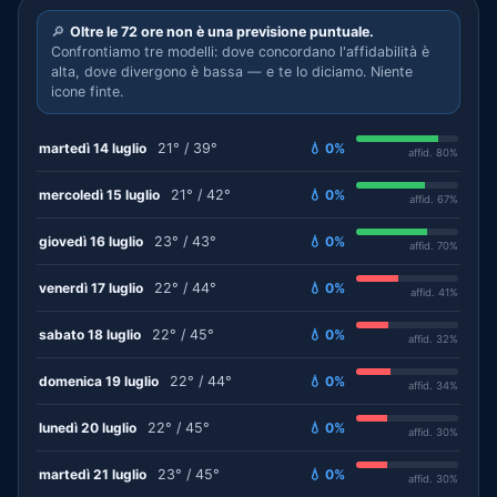
🔎
Oltre le 72 ore non è una previsione puntuale.
Confrontiamo tre modelli: dove concordano l'affidabilità è
alta, dove divergono è bassa — e te lo diciamo. Niente
icone finte.
martedì 14 luglio
21° / 39°
💧 0%
affid. 80%
mercoledì 15 luglio
21° / 42°
💧 0%
affid. 67%
giovedì 16 luglio
23° / 43°
💧 0%
affid. 70%
venerdì 17 luglio
22° / 44°
💧 0%
affid. 41%
sabato 18 luglio
22° / 45°
💧 0%
affid. 32%
domenica 19 luglio
22° / 44°
💧 0%
affid. 34%
lunedì 20 luglio
22° / 45°
💧 0%
affid. 30%
martedì 21 luglio
23° / 45°
💧 0%
affid. 30%