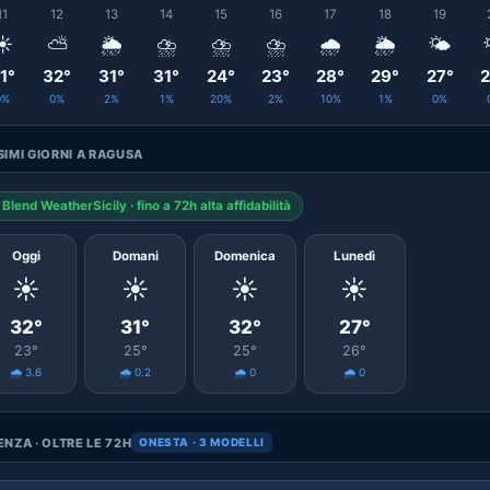
11
12
13
14
15
16
17
18
19
☀️
⛅
🌦️
⛈️
⛈️
⛈️
🌧️
🌦️
🌤️
1°
32°
31°
31°
24°
23°
28°
29°
27°
2
0%
0%
2%
1%
20%
2%
10%
1%
0%
IMI GIORNI A RAGUSA
Blend WeatherSicily · fino a 72h alta affidabilità
Oggi
Domani
Domenica
Lunedì
☀️
☀️
☀️
☀️
32°
31°
32°
27°
23°
25°
25°
26°
🌧️ 3.6
🌧️ 0.2
🌧️ 0
🌧️ 0
NZA · OLTRE LE 72H
ONESTA · 3 MODELLI