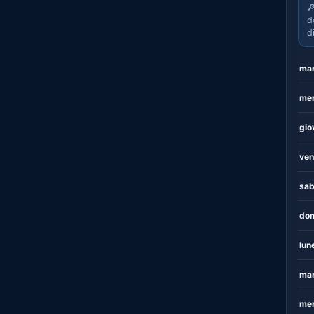

d
d
mar
mer
gio
ven
sab
dom
lun
mar
mer