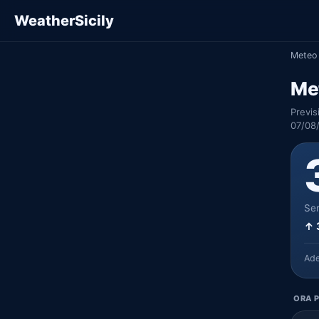
WeatherSicily
Meteo 
Me
Previs
07/08
Ser
↑ 
Ad
ORA P