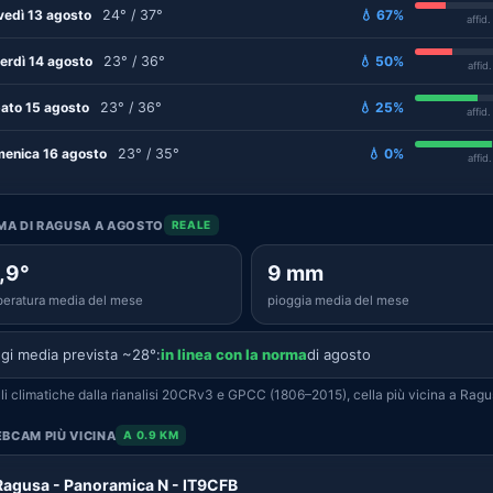
vedì 13 agosto
24° / 37°
💧 67%
affid
erdì 14 agosto
23° / 36°
💧 50%
affid
ato 15 agosto
23° / 36°
💧 25%
affid
enica 16 agosto
23° / 35°
💧 0%
affid
IMA DI RAGUSA A AGOSTO
REALE
,9°
9 mm
eratura media del mese
pioggia media del mese
gi media prevista ~28°:
in linea con la norma
di agosto
i climatiche dalla rianalisi 20CRv3 e GPCC (1806–2015), cella più vicina a Ragu
BCAM PIÙ VICINA
A 0.9 KM
Ragusa - Panoramica N - IT9CFB