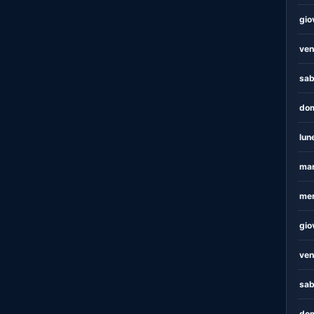
gio
ven
sab
dom
lun
mar
mer
gio
ven
sab
dom