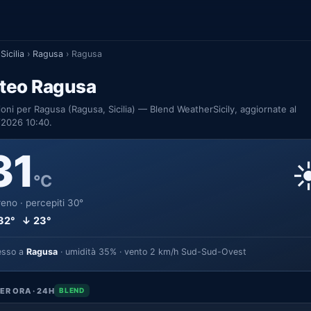
Sicilia
›
Ragusa
›
Ragusa
teo Ragusa
ioni per Ragusa (Ragusa, Sicilia) — Blend WeatherSicily, aggiornate al
/2026 10:40.
31
☀
°C
eno · percepiti 30°
32° ↓ 23°
esso a
Ragusa
· umidità 35% · vento 2 km/h Sud-Sud-Ovest
ER ORA · 24H
BLEND