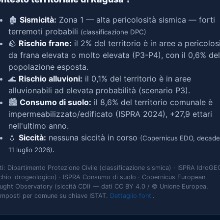
🏚️
Sismicità:
Zona 1 — alta pericolosità sismica — forti
terremoti probabili
(classificazione DPC)
🪨
Rischio frane:
il 2% del territorio è in aree a pericolos
da frana elevata o molto elevata (P3-P4), con il 0,6% del
popolazione esposta.
🌊
Rischio alluvioni:
il 0,1% del territorio è in aree
alluvionabili ad elevata probabilità (scenario P3).
🏙️
Consumo di suolo:
il 8,6% del territorio comunale è
impermeabilizzato/edificato (ISPRA 2024), +27,9 ettari
nell'ultimo anno.
💧
Siccità:
nessuna siccità in corso
(Copernicus EDO, decade
.
11 luglio 2026)
ti: Dipartimento Protezione Civile (classificazione sismica) · ISPRA IdroGE
schio idrogeologico) · ISPRA Consumo di suolo · Copernicus European
ught Observatory (siccità CDI) — dati CC BY 4.0 / © Unione Europea,
omposti per comune su chiave ISTAT.
Dettaglio fonti
.