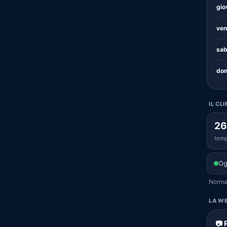
gio
ven
sab
dom
IL CL
26
temp
Og
Normal
LA WE
📷 