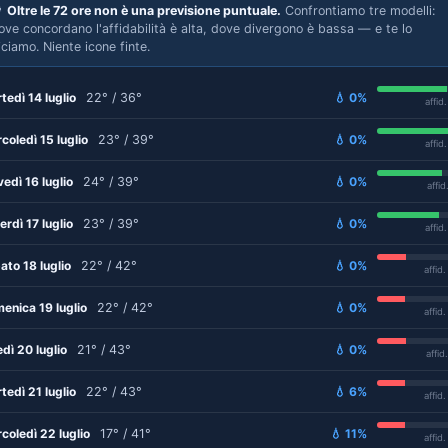

Oltre le 72 ore non è una previsione puntuale.
Confrontiamo tre modelli:
ove concordano l'affidabilità è alta, dove divergono è bassa — e te lo
iciamo. Niente icone finte.
tedì 14 luglio
22° / 36°
💧 0%
affid
coledì 15 luglio
23° / 39°
💧 0%
affid
vedì 16 luglio
24° / 39°
💧 0%
affid
erdì 17 luglio
23° / 39°
💧 0%
affid
ato 18 luglio
22° / 42°
💧 0%
affid
enica 19 luglio
22° / 42°
💧 0%
affid
edì 20 luglio
21° / 43°
💧 0%
affid
tedì 21 luglio
22° / 43°
💧 6%
affid
coledì 22 luglio
17° / 41°
💧 11%
affid