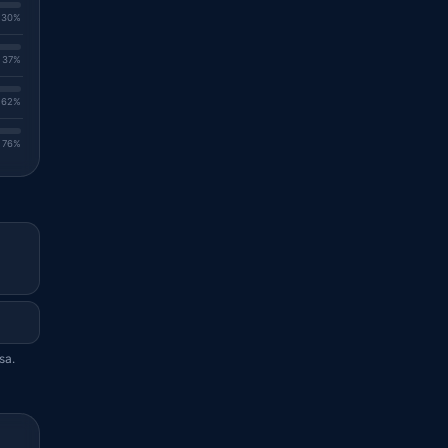
. 30%
. 37%
. 62%
. 76%
sa.