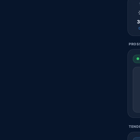
3
PROSS
● 
TENDE