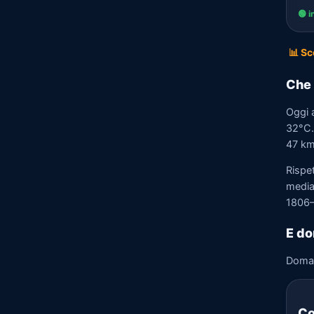
🟢 i
📊 Sc
Che 
Oggi 
32°C. 
47 km/
Rispe
media)
1806–
E do
Doma
Co