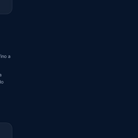
fino a
a
do