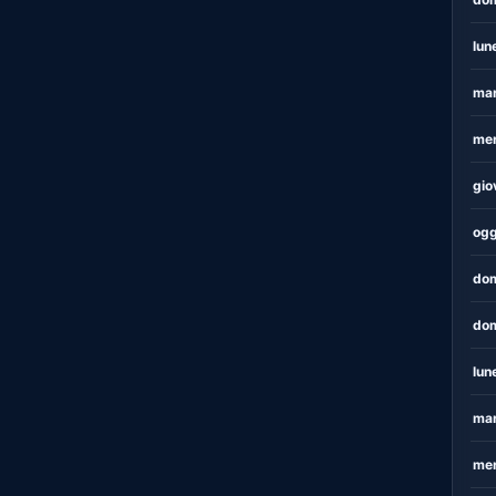
lun
mar
mer
gio
ogg
dom
dom
lun
mar
mer