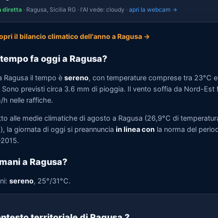
n diretta
· Ragusa, Sicilia RG · l'AI vede: cloudy ·
apri la webcam →
opri il bilancio climatico dell'anno a Ragusa →
tempo fa oggi a Ragusa?
a Ragusa il tempo è
sereno
, con temperature comprese tra 23°C e
Sono previsti circa 3.6 mm di pioggia. Il vento soffia da Nord-Est 
h nelle raffiche.
tto alle medie climatiche di agosto a Ragusa (26,9°C di temperatur
, la giornata di oggi si preannuncia
in linea con
la norma del perio
2015.
mani a Ragusa?
ni:
sereno
, 25°/31°C.
ntesto territoriale di Ragusa
?