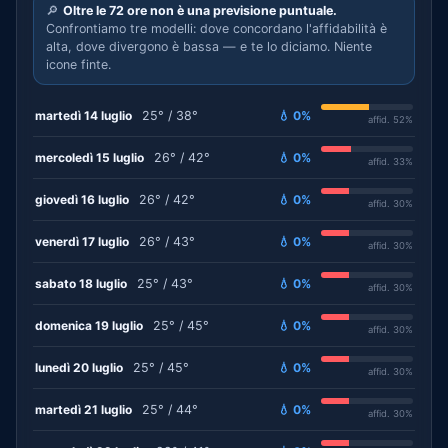
🔎
Oltre le 72 ore non è una previsione puntuale.
Confrontiamo tre modelli: dove concordano l'affidabilità è
alta, dove divergono è bassa — e te lo diciamo. Niente
icone finte.
martedì 14 luglio
25° / 38°
💧 0%
affid. 52%
mercoledì 15 luglio
26° / 42°
💧 0%
affid. 33%
giovedì 16 luglio
26° / 42°
💧 0%
affid. 30%
venerdì 17 luglio
26° / 43°
💧 0%
affid. 30%
sabato 18 luglio
25° / 43°
💧 0%
affid. 30%
domenica 19 luglio
25° / 45°
💧 0%
affid. 30%
lunedì 20 luglio
25° / 45°
💧 0%
affid. 30%
martedì 21 luglio
25° / 44°
💧 0%
affid. 30%