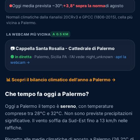
Oggi media prevista ~30°:
+3,8° sopra la norma
di agosto
Normali climatiche dalla rianalisi 20CRv3 e GPCC (1806–2015), cella più
vicina a Palermo.
LA WEBCAM PIÙ VICINA
A 0.5 KM
📷 Cappella Santa Rosalia - Cattedrale di Palermo
🟢 in diretta
· Palermo, Sicilia PA · l'AI vede: night_unknown ·
apri la
webcam →
📊 Scopri il bilancio climatico dell'anno a Palermo →
Che tempo fa oggi a Palermo?
Oggi a Palermo il tempo è
sereno
, con temperature
comprese tra 28°C e 32°C. Non sono previste precipitazioni
significative. Il vento soffia da Sud-Est fino a 13 km/h nelle
raffiche.
Rispetto alle medie climatiche di agosto a Palermo (26,2°C di