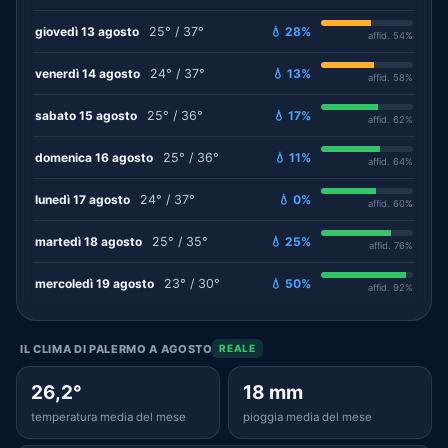
giovedì 13 agosto
25° / 37°
💧 28%
affid. 54%
venerdì 14 agosto
24° / 37°
💧 13%
affid. 58%
sabato 15 agosto
25° / 36°
💧 17%
affid. 62%
domenica 16 agosto
25° / 36°
💧 11%
affid. 64%
lunedì 17 agosto
24° / 37°
💧 0%
affid. 60%
martedì 18 agosto
25° / 35°
💧 25%
affid. 76%
mercoledì 19 agosto
23° / 30°
💧 50%
affid. 92%
IL CLIMA DI PALERMO A AGOSTO
REALE
26,2°
18 mm
temperatura media del mese
pioggia media del mese