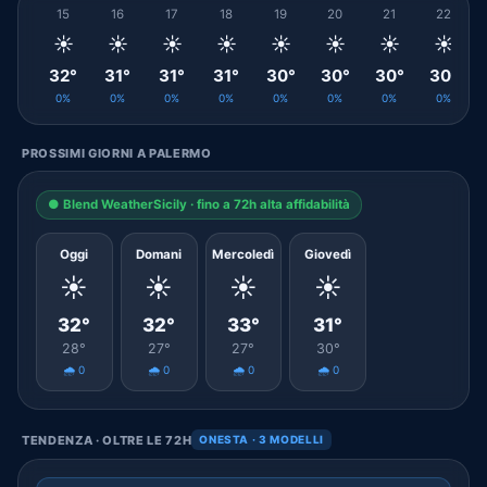
15
16
17
18
19
20
21
22
☀️
☀️
☀️
☀️
☀️
☀️
☀️
☀️
32°
31°
31°
31°
30°
30°
30°
30°
0%
0%
0%
0%
0%
0%
0%
0%
PROSSIMI GIORNI A PALERMO
● Blend WeatherSicily · fino a 72h alta affidabilità
Oggi
Domani
Mercoledì
Giovedì
☀️
☀️
☀️
☀️
32°
32°
33°
31°
28°
27°
27°
30°
🌧️ 0
🌧️ 0
🌧️ 0
🌧️ 0
TENDENZA · OLTRE LE 72H
ONESTA · 3 MODELLI