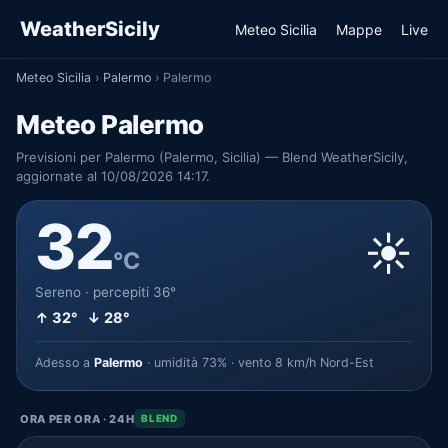
WeatherSicily
Meteo Sicilia
Mappe
Live
Meteo Sicilia
›
Palermo
›
Palermo
Meteo Palermo
Previsioni per Palermo (Palermo, Sicilia) — Blend WeatherSicily,
aggiornate al 10/08/2026 14:17.
32
☀️
°C
Sereno · percepiti 36°
↑ 32° ↓ 28°
Adesso a
Palermo
· umidità 73% · vento 8 km/h Nord-Est
ORA PER ORA · 24H
BLEND