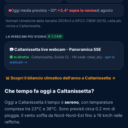
Oggi media prevista ~30°:
+3,4° sopra la norma
di agosto
Normali climatiche dalla rianalisi 20CRv3 e GPCC (1806–2015), cella più
vicina a Caltanissetta.
LA WEBCAM PIÙ VICINA
A 1.2 KM
📷 Caltanissetta live webcam - Panoramica SSE
🟢 in diretta
· Caltanissetta, Sicilia CL · l'AI vede: clear_sky ·
apri la
webcam →
📊 Scopri il bilancio climatico dell'anno a Caltanissetta →
Che tempo fa oggi a Caltanissetta?
Oggi a Caltanissetta il tempo è
sereno
, con temperature
comprese tra 23°C e 36°C. Sono previsti circa 0.2 mm di
pioggia. Il vento soffia da Nord-Nord-Est fino a 16 km/h nelle
raffiche.