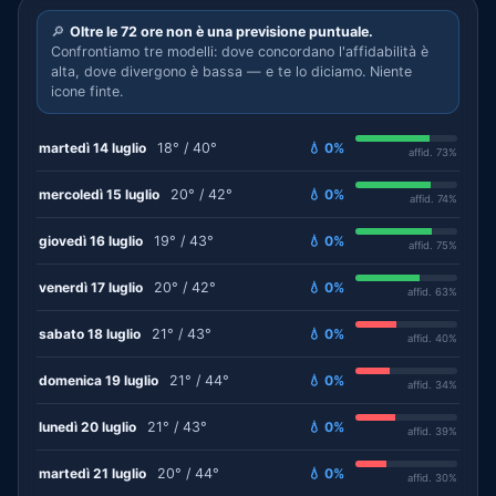
🔎
Oltre le 72 ore non è una previsione puntuale.
Confrontiamo tre modelli: dove concordano l'affidabilità è
alta, dove divergono è bassa — e te lo diciamo. Niente
icone finte.
martedì 14 luglio
18° / 40°
💧 0%
affid. 73%
mercoledì 15 luglio
20° / 42°
💧 0%
affid. 74%
giovedì 16 luglio
19° / 43°
💧 0%
affid. 75%
venerdì 17 luglio
20° / 42°
💧 0%
affid. 63%
sabato 18 luglio
21° / 43°
💧 0%
affid. 40%
domenica 19 luglio
21° / 44°
💧 0%
affid. 34%
lunedì 20 luglio
21° / 43°
💧 0%
affid. 39%
martedì 21 luglio
20° / 44°
💧 0%
affid. 30%