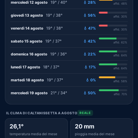
mercoledì 12 agosto
19° / 40°
💧 28%
affid. 48%
giovedì 13 agosto
19° / 38°
💧 56%
affid. 30%
venerdì 14 agosto
19° / 38°
💧 47%
affid. 30%
sabato 15 agosto
19° / 37°
💧 42%
affid. 62%
domenica 16 agosto
19° / 36°
💧 22%
affid. 64%
lunedì 17 agosto
18° / 37°
💧 17%
affid. 64%
martedì 18 agosto
19° / 37°
💧 0%
affid. 58%
mercoledì 19 agosto
21° / 34°
💧 50%
affid. 70%
IL CLIMA DI CALTANISSETTA A AGOSTO
REALE
26,1°
20 mm
temperatura media del mese
pioggia media del mese