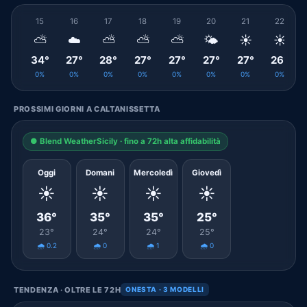
15
16
17
18
19
20
21
22
⛅
☁️
⛅
⛅
⛅
🌤️
☀️
☀️
34°
27°
28°
27°
27°
27°
27°
26°
0%
0%
0%
0%
0%
0%
0%
0%
PROSSIMI GIORNI A CALTANISSETTA
● Blend WeatherSicily · fino a 72h alta affidabilità
Oggi
Domani
Mercoledì
Giovedì
☀️
☀️
☀️
☀️
36°
35°
35°
25°
23°
24°
24°
25°
🌧️ 0.2
🌧️ 0
🌧️ 1
🌧️ 0
TENDENZA · OLTRE LE 72H
ONESTA · 3 MODELLI