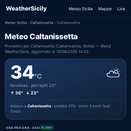
WeatherSicily
Meteo Sicilia
Mappe
Live
Meteo Sicilia
›
Caltanissetta
›
Caltanissetta
Meteo Caltanissetta
Previsioni per Caltanissetta (Caltanissetta, Sicilia) — Blend
WeatherSicily, aggiornate al 10/08/2026 14:03.
34
⛅
°C
Nuvoloso · percepiti 33°
↑ 36° ↓ 23°
Adesso a
Caltanissetta
· umidità 37% · vento 9 km/h Sud-
Ovest
ORA PER ORA · 24H
BLEND