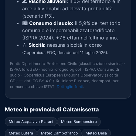
🌊
Rischio alluvioni:
il 0% del territorio è in
aree alluvionabili ad elevata probabilità
(scenario P3).
🏙️
Consumo di suolo:
il 5,9% del territorio
comunale è impermeabilizzato/edificato
(ISPRA 2024), +7,8 ettari nell'ultimo anno.
💧
Siccità:
nessuna siccità in corso
.
(Copernicus EDO, decade del 11 luglio 2026)
Fonti: Dipartimento Protezione Civile (classificazione sismica) ·
ISPRA IdroGEO (rischio idrogeologico) · ISPRA Consumo di
suolo · Copernicus European Drought Observatory (siccità
CDI) — dati CC BY 4.0 / © Unione Europea, ricomposti per
comune su chiave ISTAT.
Dettaglio fonti
.
Meteo in provincia di Caltanissetta
Meteo Acquaviva Platani
Meteo Bompensiere
Meteo Butera
Meteo Campofranco
Meteo Delia