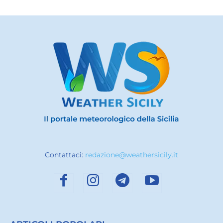
Contattaci:
redazione@weathersicily.it