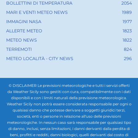
BOLLETTINI DI TEMPERATURA
2054
MARI E VENTI METEO NEWS
1989
IMMAGINI NASA
1977
ALLERTE METEO
1823
METEO NEWS
1822
TERREMOTI
824
METEO LOCALITÀ - CITY NEWS
296
© DISCLAIMER Le previsioni meteorologiche e tutti i servizi offerti
da Weather Sicily sono gestiti con cura, compatibilmente con i dati
disponibili e con i limiti naturali della previsione meteorologica.
Weather Sicily non potrà essere considerata responsabile per ogni o
qualsiasi danno che potesse derivare a soggetti giuridici terzi,
società, enti o persone in relazione all'uso delle previsioni
meteorologiche. In nessun caso sarà responsabile per qualsiasi tipo
di danno, inclusi, senza limitazioni, i danni derivanti dalla perdita di
beni, profitti e redditi, danni biologici, quelli derivanti dal costo di