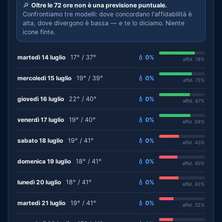
🔎
Oltre le 72 ore non è una previsione puntuale.
Confrontiamo tre modelli: dove concordano l'affidabilità è
alta, dove divergono è bassa — e te lo diciamo. Niente
icone finte.
martedì 14 luglio
17° / 37°
💧 0%
affid. 78%
mercoledì 15 luglio
19° / 39°
💧 0%
affid. 72%
giovedì 16 luglio
22° / 40°
💧 0%
affid. 67%
venerdì 17 luglio
19° / 40°
💧 0%
affid. 68%
sabato 18 luglio
19° / 41°
💧 0%
affid. 43%
domenica 19 luglio
18° / 41°
💧 0%
affid. 40%
lunedì 20 luglio
18° / 41°
💧 0%
affid. 42%
martedì 21 luglio
19° / 41°
💧 0%
affid. 32%