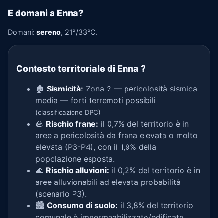
E domani a Enna?
Domani:
sereno
, 21°/33°C.
Contesto territoriale di Enna
?
🏚️
Sismicità:
Zona 2 — pericolosità sismica
media — forti terremoti possibili
(classificazione DPC)
🪨
Rischio frane:
il 0,7% del territorio è in
aree a pericolosità da frana elevata o molto
elevata (P3-P4), con il 1,9% della
popolazione esposta.
🌊
Rischio alluvioni:
il 0,2% del territorio è in
aree alluvionabili ad elevata probabilità
(scenario P3).
🏙️
Consumo di suolo:
il 3,8% del territorio
comunale è impermeabilizzato/edificato