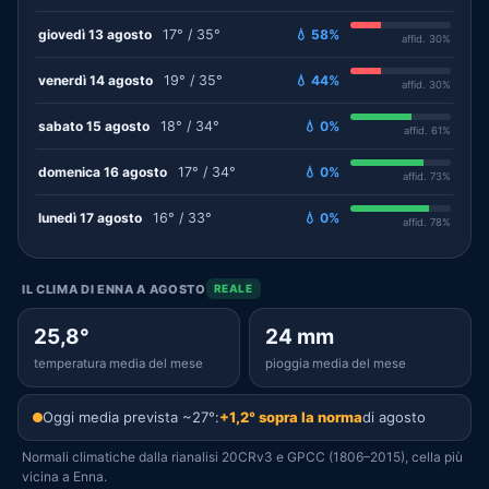
giovedì 13 agosto
17° / 35°
💧 58%
affid. 30%
venerdì 14 agosto
19° / 35°
💧 44%
affid. 30%
sabato 15 agosto
18° / 34°
💧 0%
affid. 61%
domenica 16 agosto
17° / 34°
💧 0%
affid. 73%
lunedì 17 agosto
16° / 33°
💧 0%
affid. 78%
IL CLIMA DI ENNA A AGOSTO
REALE
25,8°
24 mm
temperatura media del mese
pioggia media del mese
Oggi media prevista ~27°:
+1,2° sopra la norma
di agosto
Normali climatiche dalla rianalisi 20CRv3 e GPCC (1806–2015), cella più
vicina a Enna.