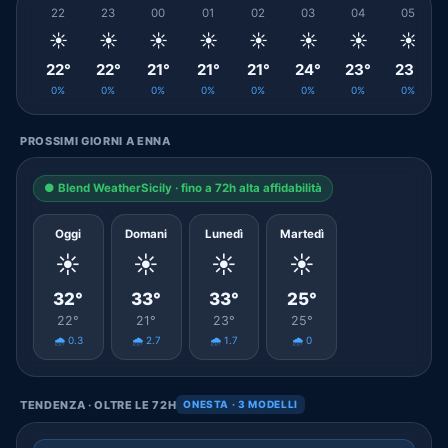
22
23
00
01
02
03
04
05
☀️
☀️
☀️
☀️
☀️
☀️
☀️
☀️
22°
22°
21°
21°
21°
24°
23°
23°
0%
0%
0%
0%
0%
0%
0%
0%
PROSSIMI GIORNI A ENNA
● Blend WeatherSicily · fino a 72h alta affidabilità
Oggi
Domani
Lunedì
Martedì
☀️
☀️
☀️
☀️
32°
33°
33°
25°
22°
21°
23°
25°
🌧️ 0.3
🌧️ 2.7
🌧️ 1.7
🌧️ 0
TENDENZA · OLTRE LE 72H
ONESTA · 3 MODELLI