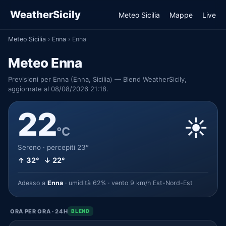
WeatherSicily
Meteo Sicilia
Mappe
Live
Meteo Sicilia
›
Enna
›
Enna
Meteo Enna
Previsioni per Enna (Enna, Sicilia) — Blend WeatherSicily,
aggiornate al 08/08/2026 21:18.
22
☀️
°C
Sereno · percepiti 23°
↑ 32° ↓ 22°
Adesso a
Enna
· umidità 62% · vento 9 km/h Est-Nord-Est
ORA PER ORA · 24H
BLEND