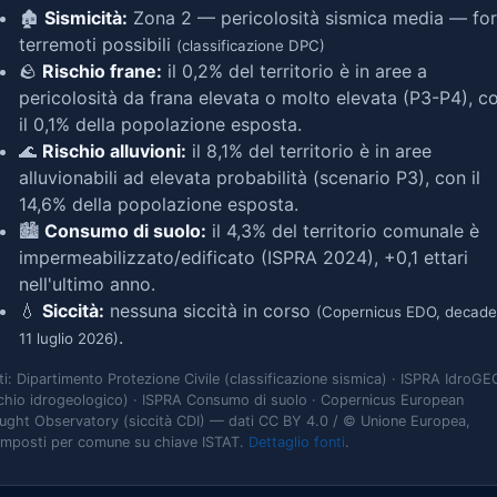
🏚️
Sismicità:
Zona 2 — pericolosità sismica media — for
terremoti possibili
(classificazione DPC)
🪨
Rischio frane:
il 0,2% del territorio è in aree a
pericolosità da frana elevata o molto elevata (P3-P4), c
il 0,1% della popolazione esposta.
🌊
Rischio alluvioni:
il 8,1% del territorio è in aree
alluvionabili ad elevata probabilità (scenario P3), con il
14,6% della popolazione esposta.
🏙️
Consumo di suolo:
il 4,3% del territorio comunale è
impermeabilizzato/edificato (ISPRA 2024), +0,1 ettari
nell'ultimo anno.
💧
Siccità:
nessuna siccità in corso
(Copernicus EDO, decade
.
11 luglio 2026)
ti: Dipartimento Protezione Civile (classificazione sismica) · ISPRA IdroGE
schio idrogeologico) · ISPRA Consumo di suolo · Copernicus European
ught Observatory (siccità CDI) — dati CC BY 4.0 / © Unione Europea,
omposti per comune su chiave ISTAT.
Dettaglio fonti
.