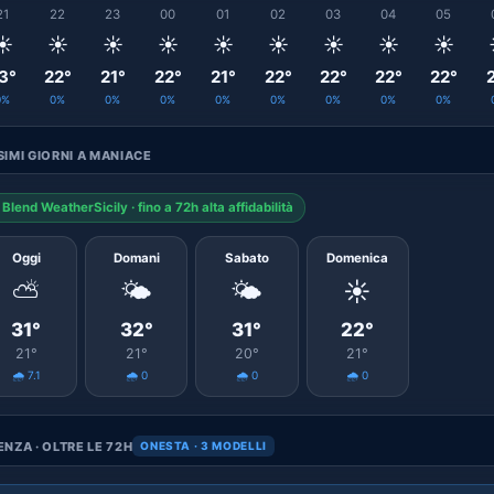
21
22
23
00
01
02
03
04
05
☀️
☀️
☀️
☀️
☀️
☀️
☀️
☀️
☀️
3°
22°
21°
22°
21°
22°
22°
22°
22°
0%
0%
0%
0%
0%
0%
0%
0%
0%
IMI GIORNI A MANIACE
Blend WeatherSicily · fino a 72h alta affidabilità
Oggi
Domani
Sabato
Domenica
⛅
🌤️
🌤️
☀️
31°
32°
31°
22°
21°
21°
20°
21°
🌧️ 7.1
🌧️ 0
🌧️ 0
🌧️ 0
NZA · OLTRE LE 72H
ONESTA · 3 MODELLI