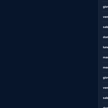
gio
ven
sab
dom
lun
mar
mer
gio
ven
sab
dom