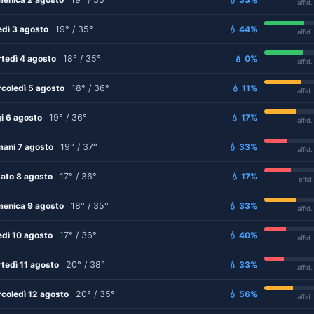
affid
edì 3 agosto
19° / 35°
💧 44%
affid
tedì 4 agosto
18° / 35°
💧 0%
affid
coledì 5 agosto
18° / 36°
💧 11%
affid
i 6 agosto
19° / 36°
💧 17%
affid
ani 7 agosto
19° / 37°
💧 33%
affid
ato 8 agosto
17° / 36°
💧 17%
affid
enica 9 agosto
18° / 35°
💧 33%
affid
edì 10 agosto
17° / 36°
💧 40%
affid
tedì 11 agosto
20° / 38°
💧 33%
affid
coledì 12 agosto
20° / 35°
💧 56%
affid