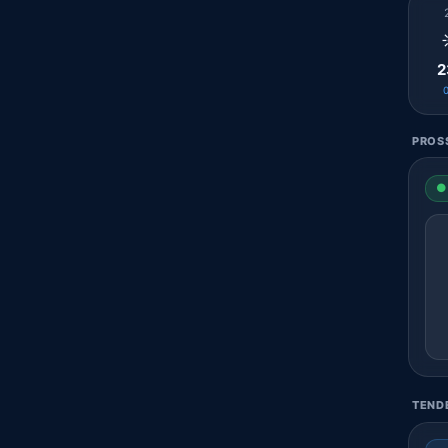
2
PROSS
● 
TENDE