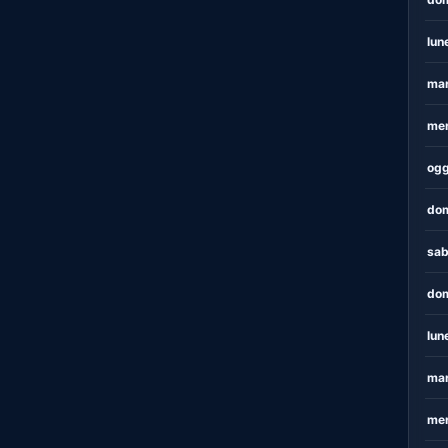
lun
mar
mer
ogg
dom
sab
dom
lun
mar
mer