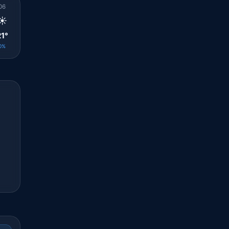
06
07
08
09
10
11
12
13
14
☀️
☀️
☀️
☀️
☀️
☀️
☀️
🌤️
🌤️
21°
22°
24°
26°
29°
30°
31°
32°
27°
0%
0%
0%
0%
0%
0%
0%
0%
0%