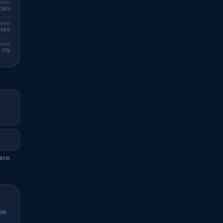
. 39%
. 59%
. 77%
ace.
am