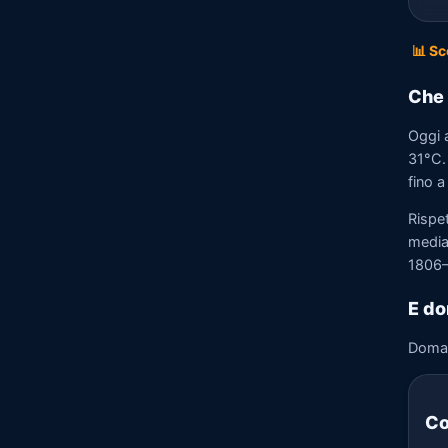
📊 Sc
Che 
Oggi 
31°C.
fino a
Rispe
media)
1806–
E do
Doma
Co