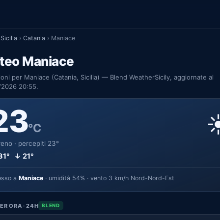
Sicilia
›
Catania
›
Maniace
teo Maniace
ioni per Maniace (Catania, Sicilia) — Blend WeatherSicily, aggiornate al
/2026 20:55.
23
☀
°C
eno · percepiti 23°
31° ↓ 21°
esso a
Maniace
· umidità 54% · vento 3 km/h Nord-Nord-Est
ER ORA · 24H
BLEND