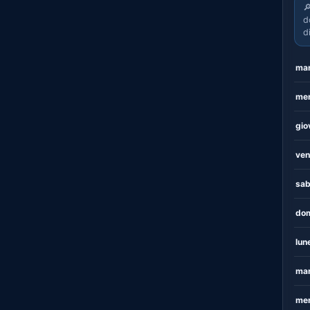

d
d
mar
mer
gio
ven
sab
dom
lun
mar
mer