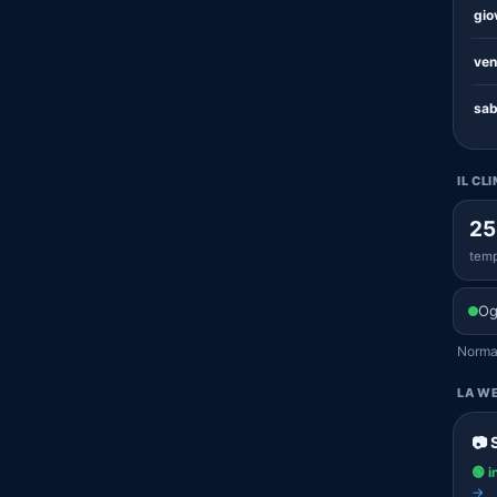
gio
ven
sab
IL CL
25
temp
Og
Normal
LA WE
📷 
🟢 i
→