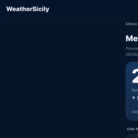
WeatherSicily
Meteo 
Me
Previs
06/08
Ser
↑ 
Ad
ORA P