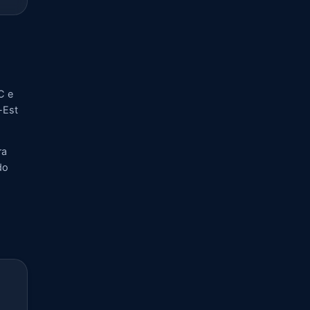
C e
-Est
ra
do