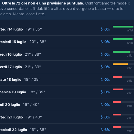

Oltre le 72 ore non è una previsione puntuale.
Confrontiamo tre modelli:
ove concordano l'affidabilità è alta, dove divergono è bassa — e te lo
iciamo. Niente icone finte.
tedì 14 luglio
19° / 35°
💧 0%
affid
coledì 15 luglio
20° / 38°
💧 0%
affid
vedì 16 luglio
21° / 38°
💧 0%
affid
erdì 17 luglio
21° / 39°
💧 0%
affid
ato 18 luglio
18° / 39°
💧 0%
affid
enica 19 luglio
18° / 39°
💧 0%
affid
edì 20 luglio
19° / 40°
💧 0%
affid
tedì 21 luglio
19° / 40°
💧 0%
affid
coledì 22 luglio
16° / 38°
💧 6%
affid