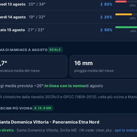
vedì 13 agosto
20° / 34°
💧 83%
affid
erdì 14 agosto
19° / 33°
💧 25%
affid
ato 15 agosto
21° / 33°
💧 50%
affid
IMA DI MANIACE A AGOSTO
REALE
,7°
16 mm
eratura media del mese
pioggia media del mese
gi media prevista ~26°:
in linea con la norma
di agosto
i climatiche dalla rianalisi 20CRv3 e GPCC (1806–2015), cella più vicina a Mani
BCAM PIÙ VICINA
A 14.4 KM
Santa Domenica Vittoria - Panoramica Etna Nord
n diretta
· Santa Domenica Vittoria, Sicilia ME · l'AI vede: clear_sky ·
apri la webc