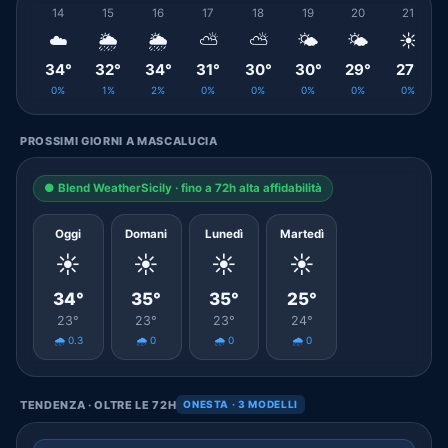
14
15
16
17
18
19
20
21
☁️
🌦️
🌦️
⛅
⛅
🌤️
🌤️
☀️
34°
32°
34°
31°
30°
30°
29°
27°
0%
1%
2%
0%
0%
0%
0%
0%
PROSSIMI GIORNI A MASCALUCIA
● Blend WeatherSicily · fino a 72h alta affidabilità
Oggi
Domani
Lunedì
Martedì
☀️
☀️
☀️
☀️
34°
35°
35°
25°
23°
23°
23°
24°
🌧️ 0.3
🌧️ 0
🌧️ 0
🌧️ 0
TENDENZA · OLTRE LE 72H
ONESTA · 3 MODELLI