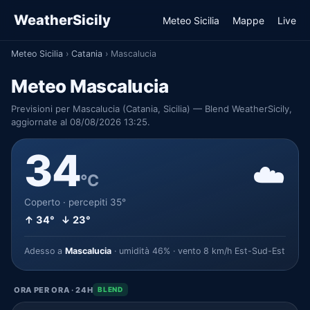
WeatherSicily
Meteo Sicilia
Mappe
Live
Meteo Sicilia
›
Catania
›
Mascalucia
Meteo Mascalucia
Previsioni per Mascalucia (Catania, Sicilia) — Blend WeatherSicily,
aggiornate al 08/08/2026 13:25.
34
☁️
°C
Coperto · percepiti 35°
↑ 34° ↓ 23°
Adesso a
Mascalucia
· umidità 46% · vento 8 km/h Est-Sud-Est
ORA PER ORA · 24H
BLEND