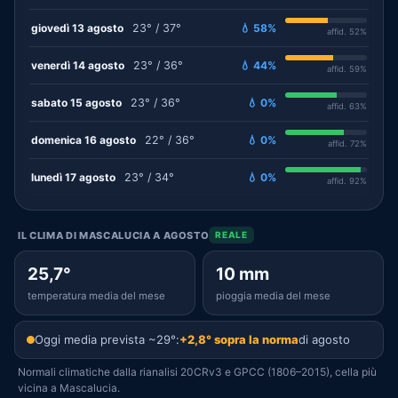
giovedì 13 agosto
23° / 37°
💧 58%
affid. 52%
venerdì 14 agosto
23° / 36°
💧 44%
affid. 59%
sabato 15 agosto
23° / 36°
💧 0%
affid. 63%
domenica 16 agosto
22° / 36°
💧 0%
affid. 72%
lunedì 17 agosto
23° / 34°
💧 0%
affid. 92%
IL CLIMA DI MASCALUCIA A AGOSTO
REALE
25,7°
10 mm
temperatura media del mese
pioggia media del mese
Oggi media prevista ~29°:
+2,8° sopra la norma
di agosto
Normali climatiche dalla rianalisi 20CRv3 e GPCC (1806–2015), cella più
vicina a Mascalucia.