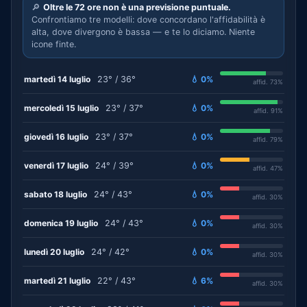
🔎
Oltre le 72 ore non è una previsione puntuale.
Confrontiamo tre modelli: dove concordano l'affidabilità è
alta, dove divergono è bassa — e te lo diciamo. Niente
icone finte.
martedì 14 luglio
23° / 36°
💧 0%
affid. 73%
mercoledì 15 luglio
23° / 37°
💧 0%
affid. 91%
giovedì 16 luglio
23° / 37°
💧 0%
affid. 79%
venerdì 17 luglio
24° / 39°
💧 0%
affid. 47%
sabato 18 luglio
24° / 43°
💧 0%
affid. 30%
domenica 19 luglio
24° / 43°
💧 0%
affid. 30%
lunedì 20 luglio
24° / 42°
💧 0%
affid. 30%
martedì 21 luglio
22° / 43°
💧 6%
affid. 30%