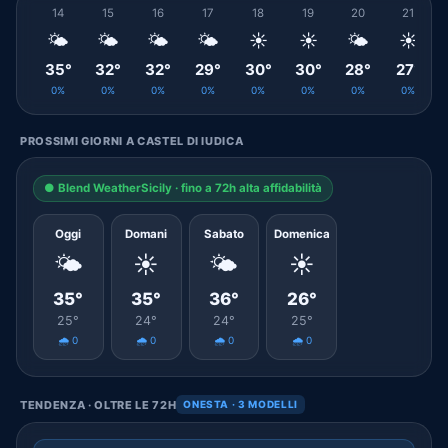
14
15
16
17
18
19
20
21
🌤️
🌤️
🌤️
🌤️
☀️
☀️
🌤️
☀️
35°
32°
32°
29°
30°
30°
28°
27°
0%
0%
0%
0%
0%
0%
0%
0%
PROSSIMI GIORNI A CASTEL DI IUDICA
● Blend WeatherSicily · fino a 72h alta affidabilità
Oggi
Domani
Sabato
Domenica
🌤️
☀️
🌤️
☀️
35°
35°
36°
26°
25°
24°
24°
25°
🌧️ 0
🌧️ 0
🌧️ 0
🌧️ 0
TENDENZA · OLTRE LE 72H
ONESTA · 3 MODELLI