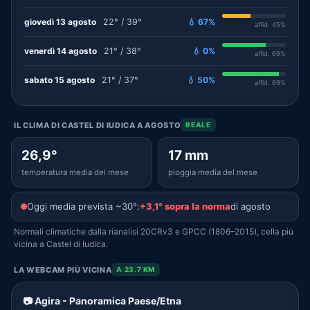
giovedì 13 agosto
22° / 39°
💧 67%
affid. 45%
venerdì 14 agosto
21° / 38°
💧 0%
affid. 69%
sabato 15 agosto
21° / 37°
💧 50%
affid. 89%
IL CLIMA DI CASTEL DI IUDICA A AGOSTO
REALE
26,9°
17 mm
temperatura media del mese
pioggia media del mese
Oggi media prevista ~30°:
+3,1° sopra la norma
di agosto
Normali climatiche dalla rianalisi 20CRv3 e GPCC (1806–2015), cella più
vicina a Castel di Iudica.
LA WEBCAM PIÙ VICINA
A 23.7 KM
📷 Agira - Panoramica Paese/Etna