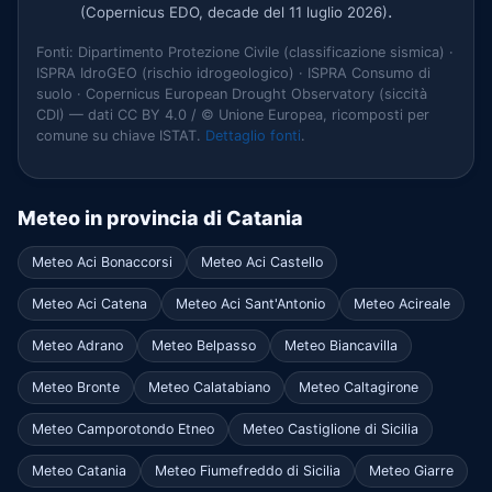
.
(Copernicus EDO, decade del 11 luglio 2026)
Fonti: Dipartimento Protezione Civile (classificazione sismica) ·
ISPRA IdroGEO (rischio idrogeologico) · ISPRA Consumo di
suolo · Copernicus European Drought Observatory (siccità
CDI) — dati CC BY 4.0 / © Unione Europea, ricomposti per
comune su chiave ISTAT.
Dettaglio fonti
.
Meteo in provincia di Catania
Meteo Aci Bonaccorsi
Meteo Aci Castello
Meteo Aci Catena
Meteo Aci Sant'Antonio
Meteo Acireale
Meteo Adrano
Meteo Belpasso
Meteo Biancavilla
Meteo Bronte
Meteo Calatabiano
Meteo Caltagirone
Meteo Camporotondo Etneo
Meteo Castiglione di Sicilia
Meteo Catania
Meteo Fiumefreddo di Sicilia
Meteo Giarre