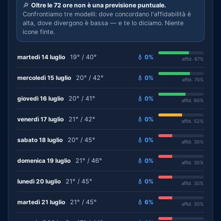
🔎
Oltre le 72 ore non è una previsione puntuale.
Confrontiamo tre modelli: dove concordano l'affidabilità è
alta, dove divergono è bassa — e te lo diciamo. Niente
icone finte.
martedì 14 luglio
19° / 40°
💧 0%
affid. 67%
mercoledì 15 luglio
20° / 42°
💧 0%
affid. 70%
giovedì 16 luglio
20° / 41°
💧 0%
affid. 60%
venerdì 17 luglio
21° / 42°
💧 0%
affid. 52%
sabato 18 luglio
20° / 45°
💧 0%
affid. 30%
domenica 19 luglio
21° / 46°
💧 0%
affid. 30%
lunedì 20 luglio
21° / 45°
💧 0%
affid. 30%
martedì 21 luglio
21° / 45°
💧 6%
affid. 30%