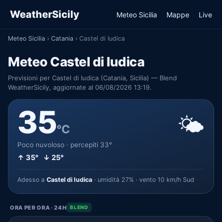
WeatherSicily
Meteo Sicilia
Mappe
Live
Meteo Sicilia
›
Catania
›
Castel di Iudica
Meteo Castel di Iudica
Previsioni per Castel di Iudica (Catania, Sicilia) — Blend
WeatherSicily, aggiornate al 06/08/2026 13:19.
35
🌤️
°C
Poco nuvoloso · percepiti 33°
↑ 35° ↓ 25°
Adesso a
Castel di Iudica
· umidità 27% · vento 10 km/h Sud
ORA PER ORA · 24H
BLEND