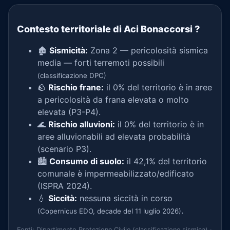
Contesto territoriale di Aci Bonaccorsi
?
🏚️
Sismicità:
Zona 2 — pericolosità sismica
media — forti terremoti possibili
(classificazione DPC)
🪨
Rischio frane:
il 0% del territorio è in aree
a pericolosità da frana elevata o molto
elevata (P3-P4).
🌊
Rischio alluvioni:
il 0% del territorio è in
aree alluvionabili ad elevata probabilità
(scenario P3).
🏙️
Consumo di suolo:
il 42,1% del territorio
comunale è impermeabilizzato/edificato
(ISPRA 2024).
💧
Siccità:
nessuna siccità in corso
.
(Copernicus EDO, decade del 11 luglio 2026)
Fonti: Dipartimento Protezione Civile (classificazione sismica) ·