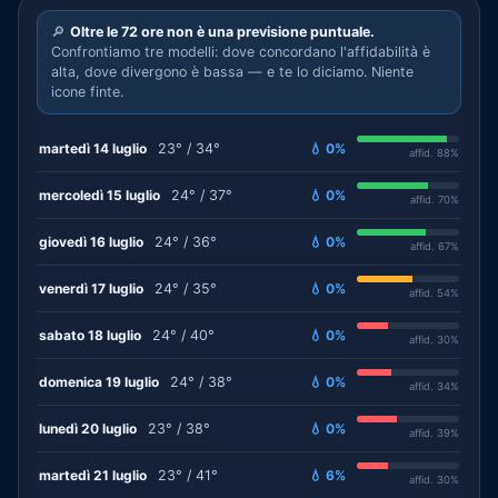
🔎
Oltre le 72 ore non è una previsione puntuale.
Confrontiamo tre modelli: dove concordano l'affidabilità è
alta, dove divergono è bassa — e te lo diciamo. Niente
icone finte.
martedì 14 luglio
23° / 34°
💧 0%
affid. 88%
mercoledì 15 luglio
24° / 37°
💧 0%
affid. 70%
giovedì 16 luglio
24° / 36°
💧 0%
affid. 67%
venerdì 17 luglio
24° / 35°
💧 0%
affid. 54%
sabato 18 luglio
24° / 40°
💧 0%
affid. 30%
domenica 19 luglio
24° / 38°
💧 0%
affid. 34%
lunedì 20 luglio
23° / 38°
💧 0%
affid. 39%
martedì 21 luglio
23° / 41°
💧 6%
affid. 30%