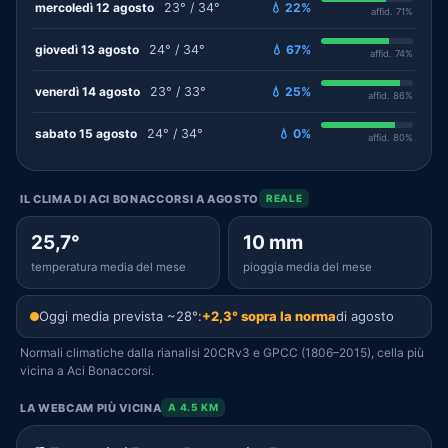
mercoledì 12 agosto
23° / 34°
💧 22%
affid. 71%
giovedì 13 agosto
24° / 34°
💧 67%
affid. 74%
venerdì 14 agosto
23° / 33°
💧 25%
affid. 86%
sabato 15 agosto
24° / 34°
💧 0%
affid. 80%
IL CLIMA DI ACI BONACCORSI A AGOSTO
REALE
25,7°
10 mm
temperatura media del mese
pioggia media del mese
Oggi media prevista ~28°:
+2,3° sopra la norma
di agosto
Normali climatiche dalla rianalisi 20CRv3 e GPCC (1806–2015), cella più
vicina a Aci Bonaccorsi.
LA WEBCAM PIÙ VICINA
A 4.5 KM