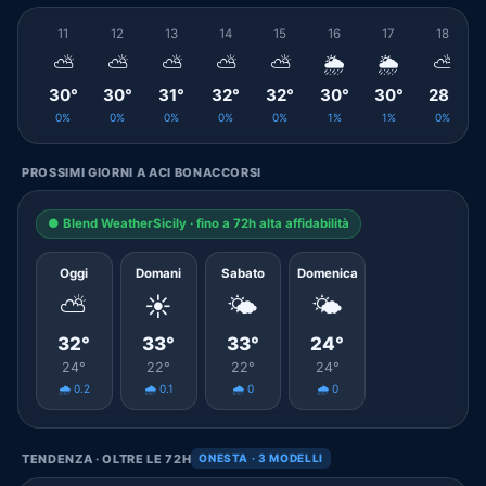
11
12
13
14
15
16
17
18
⛅
⛅
⛅
⛅
⛅
🌦️
🌦️
⛅
30°
30°
31°
32°
32°
30°
30°
28°
0%
0%
0%
0%
0%
1%
1%
0%
PROSSIMI GIORNI A ACI BONACCORSI
● Blend WeatherSicily · fino a 72h alta affidabilità
Oggi
Domani
Sabato
Domenica
⛅
☀️
🌤️
🌤️
32°
33°
33°
24°
24°
22°
22°
24°
🌧️ 0.2
🌧️ 0.1
🌧️ 0
🌧️ 0
TENDENZA · OLTRE LE 72H
ONESTA · 3 MODELLI