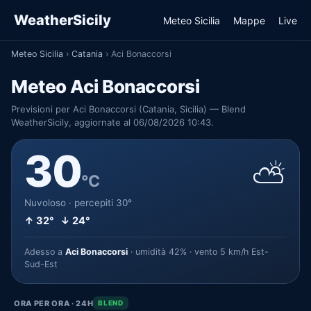
WeatherSicily
Meteo Sicilia
Mappe
Live
Meteo Sicilia
›
Catania
›
Aci Bonaccorsi
Meteo Aci Bonaccorsi
Previsioni per Aci Bonaccorsi (Catania, Sicilia) — Blend
WeatherSicily, aggiornate al 06/08/2026 10:43.
30
⛅
°C
Nuvoloso · percepiti 30°
↑ 32° ↓ 24°
Adesso a
Aci Bonaccorsi
· umidità 42% · vento 5 km/h Est-
Sud-Est
ORA PER ORA · 24H
BLEND