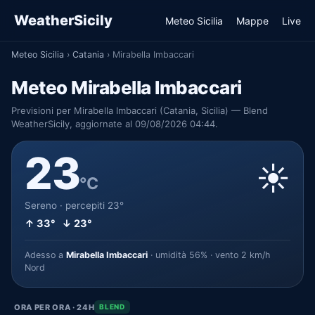
WeatherSicily
Meteo Sicilia
Mappe
Live
Meteo Sicilia
›
Catania
›
Mirabella Imbaccari
Meteo Mirabella Imbaccari
Previsioni per Mirabella Imbaccari (Catania, Sicilia) — Blend
WeatherSicily, aggiornate al 09/08/2026 04:44.
23
☀️
°C
Sereno · percepiti 23°
↑ 33° ↓ 23°
Adesso a
Mirabella Imbaccari
· umidità 56% · vento 2 km/h
Nord
ORA PER ORA · 24H
BLEND