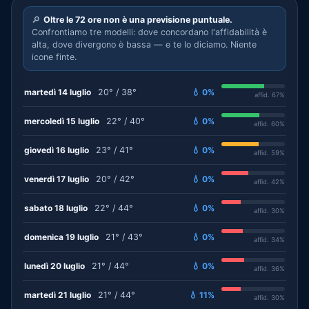
🔎
Oltre le 72 ore non è una previsione puntuale.
Confrontiamo tre modelli: dove concordano l'affidabilità è
alta, dove divergono è bassa — e te lo diciamo. Niente
icone finte.
martedì 14 luglio
20° / 38°
💧 0%
affid. 67%
mercoledì 15 luglio
22° / 40°
💧 0%
affid. 60%
giovedì 16 luglio
23° / 41°
💧 0%
affid. 59%
venerdì 17 luglio
20° / 42°
💧 0%
affid. 42%
sabato 18 luglio
22° / 44°
💧 0%
affid. 30%
domenica 19 luglio
21° / 43°
💧 0%
affid. 34%
lunedì 20 luglio
21° / 44°
💧 0%
affid. 36%
martedì 21 luglio
21° / 44°
💧 11%
affid. 30%