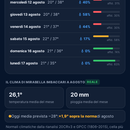
mercoledì 12 agosto
20° / 38°
💧 40%
affid. 31%
giovedì 13 agosto
20° / 38°
💧 58%
affid. 30%
venerdì 14 agosto
21° / 37°
💧 44%
affid. 30%
sabato 15 agosto
22° / 37°
💧 17%
affid. 58%
domenica 16 agosto
21° / 36°
💧 0%
affid. 74%
lunedì 17 agosto
21° / 35°
💧 0%
affid. 83%
IL CLIMA DI MIRABELLA IMBACCARI A AGOSTO
REALE
26,1°
20 mm
temperatura media del mese
pioggia media del mese
Oggi media prevista ~28°:
+1,9° sopra la norma
di agosto
Normali climatiche dalla rianalisi 20CRv3 e GPCC (1806–2015), cella più