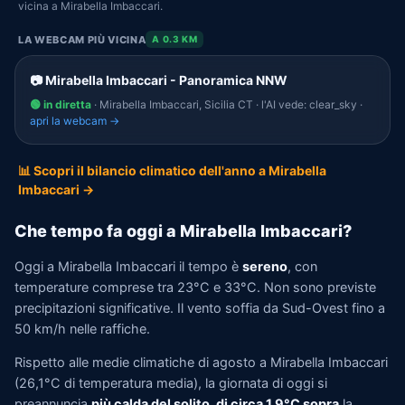
vicina a Mirabella Imbaccari.
LA WEBCAM PIÙ VICINA
A 0.3 KM
📷 Mirabella Imbaccari - Panoramica NNW
🟢 in diretta
· Mirabella Imbaccari, Sicilia CT · l'AI vede: clear_sky ·
apri la webcam →
📊 Scopri il bilancio climatico dell'anno a Mirabella
Imbaccari →
Che tempo fa oggi a Mirabella Imbaccari?
Oggi a Mirabella Imbaccari il tempo è
sereno
, con
temperature comprese tra 23°C e 33°C. Non sono previste
precipitazioni significative. Il vento soffia da Sud-Ovest fino a
50 km/h nelle raffiche.
Rispetto alle medie climatiche di agosto a Mirabella Imbaccari
(26,1°C di temperatura media), la giornata di oggi si
preannuncia
più calda del solito, di circa 1,9°C sopra
la