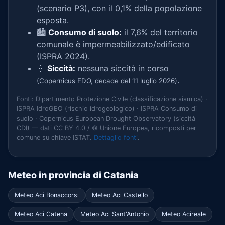
(scenario P3), con il 0,1% della popolazione
esposta.
🏙️
Consumo di suolo:
il 7,6% del territorio
comunale è impermeabilizzato/edificato
(ISPRA 2024).
💧
Siccità:
nessuna siccità in corso
.
(Copernicus EDO, decade del 11 luglio 2026)
Fonti: Dipartimento Protezione Civile (classificazione sismica) ·
ISPRA IdroGEO (rischio idrogeologico) · ISPRA Consumo di
suolo · Copernicus European Drought Observatory (siccità
CDI) — dati CC BY 4.0 / © Unione Europea, ricomposti per
comune su chiave ISTAT.
Dettaglio fonti
.
Meteo in provincia di Catania
Meteo Aci Bonaccorsi
Meteo Aci Castello
Meteo Aci Catena
Meteo Aci Sant'Antonio
Meteo Acireale