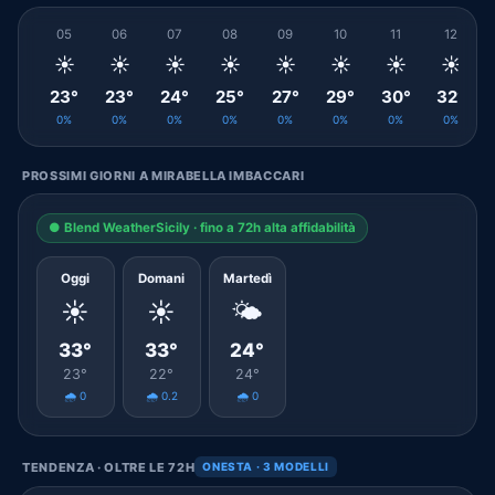
05
06
07
08
09
10
11
12
☀️
☀️
☀️
☀️
☀️
☀️
☀️
☀️
23°
23°
24°
25°
27°
29°
30°
32°
0%
0%
0%
0%
0%
0%
0%
0%
PROSSIMI GIORNI A MIRABELLA IMBACCARI
● Blend WeatherSicily · fino a 72h alta affidabilità
Oggi
Domani
Martedì
☀️
☀️
🌤️
33°
33°
24°
23°
22°
24°
🌧️ 0
🌧️ 0.2
🌧️ 0
TENDENZA · OLTRE LE 72H
ONESTA · 3 MODELLI