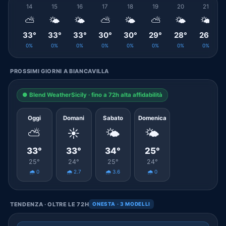
14
15
16
17
18
19
20
21
⛅
🌤️
🌤️
⛅
🌤️
⛅
🌤️
🌤️
33°
33°
33°
30°
30°
29°
28°
26°
0%
0%
0%
0%
0%
0%
0%
0%
PROSSIMI GIORNI A BIANCAVILLA
● Blend WeatherSicily · fino a 72h alta affidabilità
Oggi
Domani
Sabato
Domenica
⛅
☀️
🌤️
🌤️
33°
33°
34°
25°
25°
24°
25°
24°
🌧️ 0
🌧️ 2.7
🌧️ 3.6
🌧️ 0
TENDENZA · OLTRE LE 72H
ONESTA · 3 MODELLI