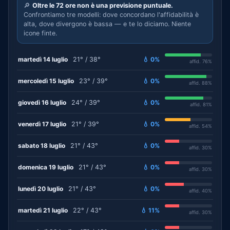
🔎
Oltre le 72 ore non è una previsione puntuale.
Confrontiamo tre modelli: dove concordano l'affidabilità è
alta, dove divergono è bassa — e te lo diciamo. Niente
icone finte.
martedì 14 luglio
21° / 38°
💧 0%
affid. 76%
mercoledì 15 luglio
23° / 39°
💧 0%
affid. 88%
giovedì 16 luglio
24° / 39°
💧 0%
affid. 81%
venerdì 17 luglio
21° / 39°
💧 0%
affid. 54%
sabato 18 luglio
21° / 43°
💧 0%
affid. 30%
domenica 19 luglio
21° / 43°
💧 0%
affid. 30%
lunedì 20 luglio
21° / 43°
💧 0%
affid. 40%
martedì 21 luglio
22° / 43°
💧 11%
affid. 30%