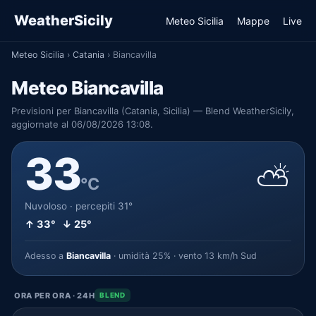
WeatherSicily
Meteo Sicilia
Mappe
Live
Meteo Sicilia
›
Catania
›
Biancavilla
Meteo Biancavilla
Previsioni per Biancavilla (Catania, Sicilia) — Blend WeatherSicily,
aggiornate al 06/08/2026 13:08.
33
⛅
°C
Nuvoloso · percepiti 31°
↑ 33° ↓ 25°
Adesso a
Biancavilla
· umidità 25% · vento 13 km/h Sud
ORA PER ORA · 24H
BLEND