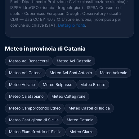
Fonti: Dipartimento Protezione Civile (classificazione sismica) ·
ISPRA IdroGEO (rischio idrogeologico) · ISPRA Consumo di
suolo · Copernicus European Drought Observatory (siccità
CDI) — dati CC BY 4.0 / © Unione Europea, ricomposti per
comune su chiave ISTAT.
Dettaglio fonti
.
Meteo in provincia di Catania
Meteo Aci Bonaccorsi
Meteo Aci Castello
Meteo Aci Catena
Meteo Aci Sant'Antonio
Meteo Acireale
Meteo Adrano
Meteo Belpasso
Meteo Bronte
Meteo Calatabiano
Meteo Caltagirone
Meteo Camporotondo Etneo
Meteo Castel di Iudica
Meteo Castiglione di Sicilia
Meteo Catania
Meteo Fiumefreddo di Sicilia
Meteo Giarre