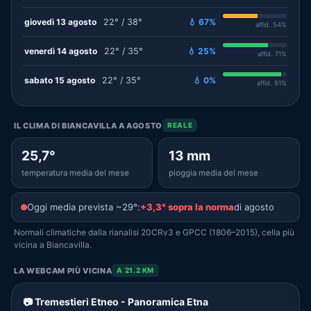
giovedì 13 agosto
22° / 38°
💧 67%
affid. 54%
venerdì 14 agosto
22° / 35°
💧 25%
affid. 71%
sabato 15 agosto
22° / 35°
💧 0%
affid. 91%
IL CLIMA DI BIANCAVILLA A AGOSTO
REALE
25,7°
13 mm
temperatura media del mese
pioggia media del mese
Oggi media prevista ~29°:
+3,3° sopra la norma
di agosto
Normali climatiche dalla rianalisi 20CRv3 e GPCC (1806–2015), cella più
vicina a Biancavilla.
LA WEBCAM PIÙ VICINA
A 21.2 KM
📷 Tremestieri Etneo - Panoramica Etna