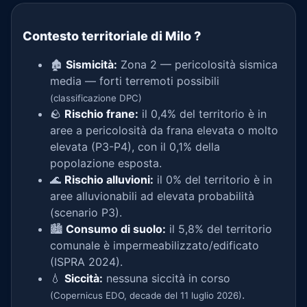
Contesto territoriale di Milo
?
🏚️
Sismicità:
Zona 2 — pericolosità sismica
media — forti terremoti possibili
(classificazione DPC)
🪨
Rischio frane:
il 0,4% del territorio è in
aree a pericolosità da frana elevata o molto
elevata (P3-P4), con il 0,1% della
popolazione esposta.
🌊
Rischio alluvioni:
il 0% del territorio è in
aree alluvionabili ad elevata probabilità
(scenario P3).
🏙️
Consumo di suolo:
il 5,8% del territorio
comunale è impermeabilizzato/edificato
(ISPRA 2024).
💧
Siccità:
nessuna siccità in corso
.
(Copernicus EDO, decade del 11 luglio 2026)