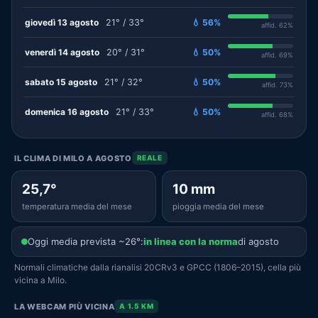
giovedì 13 agosto
21° / 33°
💧 56%
affid. 62%
venerdì 14 agosto
20° / 31°
💧 50%
affid. 69%
sabato 15 agosto
21° / 32°
💧 50%
affid. 73%
domenica 16 agosto
21° / 33°
💧 50%
affid. 68%
IL CLIMA DI MILO A AGOSTO
REALE
25,7°
10 mm
temperatura media del mese
pioggia media del mese
Oggi media prevista ~26°:
in linea con la norma
di agosto
Normali climatiche dalla rianalisi 20CRv3 e GPCC (1806–2015), cella più
vicina a Milo.
LA WEBCAM PIÙ VICINA
A 1.5 KM