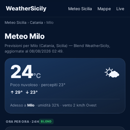
WeatherSicily
Meteo Sicilia
Mappe
Live
Meteo Sicilia
›
Catania
›
Milo
Meteo Milo
Previsioni per Milo (Catania, Sicilia) — Blend WeatherSicily,
aggiornate al 08/08/2026 02:49.
24
🌤️
°C
Poco nuvoloso · percepiti 23°
↑ 29° ↓ 23°
Adesso a
Milo
· umidità 32% · vento 2 km/h Ovest
ORA PER ORA · 24H
BLEND