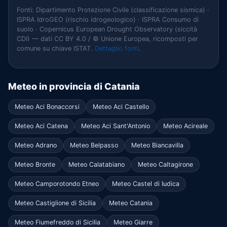
Fonti: Dipartimento Protezione Civile (classificazione sismica) ·
ISPRA IdroGEO (rischio idrogeologico) · ISPRA Consumo di
suolo · Copernicus European Drought Observatory (siccità
CDI) — dati CC BY 4.0 / © Unione Europea, ricomposti per
comune su chiave ISTAT.
Dettaglio fonti
.
Meteo in provincia di Catania
Meteo Aci Bonaccorsi
Meteo Aci Castello
Meteo Aci Catena
Meteo Aci Sant'Antonio
Meteo Acireale
Meteo Adrano
Meteo Belpasso
Meteo Biancavilla
Meteo Bronte
Meteo Calatabiano
Meteo Caltagirone
Meteo Camporotondo Etneo
Meteo Castel di Iudica
Meteo Castiglione di Sicilia
Meteo Catania
Meteo Fiumefreddo di Sicilia
Meteo Giarre