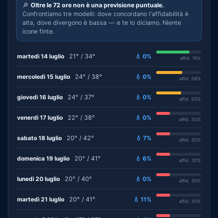
🔎
Oltre le 72 ore non è una previsione puntuale.
Confrontiamo tre modelli: dove concordano l'affidabilità è
alta, dove divergono è bassa — e te lo diciamo. Niente
icone finte.
martedì 14 luglio
21° / 34°
💧 0%
affid. 74%
mercoledì 15 luglio
24° / 38°
💧 0%
affid. 58%
giovedì 16 luglio
24° / 37°
💧 0%
affid. 55%
venerdì 17 luglio
22° / 38°
💧 0%
affid. 30%
sabato 18 luglio
20° / 42°
💧 7%
affid. 30%
domenica 19 luglio
20° / 41°
💧 6%
affid. 30%
lunedì 20 luglio
20° / 40°
💧 0%
affid. 30%
martedì 21 luglio
20° / 41°
💧 11%
affid. 30%