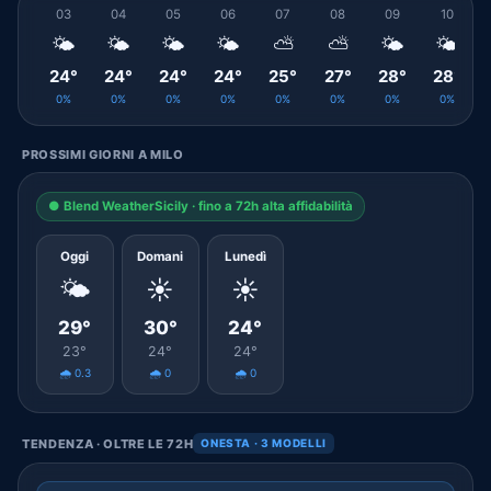
03
04
05
06
07
08
09
10
🌤️
🌤️
🌤️
🌤️
⛅
⛅
🌤️
🌤️
24°
24°
24°
24°
25°
27°
28°
28°
0%
0%
0%
0%
0%
0%
0%
0%
PROSSIMI GIORNI A MILO
● Blend WeatherSicily · fino a 72h alta affidabilità
Oggi
Domani
Lunedì
🌤️
☀️
☀️
29°
30°
24°
23°
24°
24°
🌧️ 0.3
🌧️ 0
🌧️ 0
TENDENZA · OLTRE LE 72H
ONESTA · 3 MODELLI