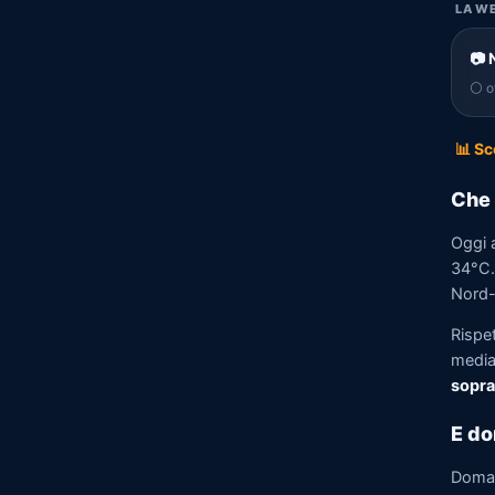
LA WE
📷 
⚪ of
📊 Sc
Che 
Oggi 
34°C. 
Nord-
Rispe
media)
sopra
E do
Doma