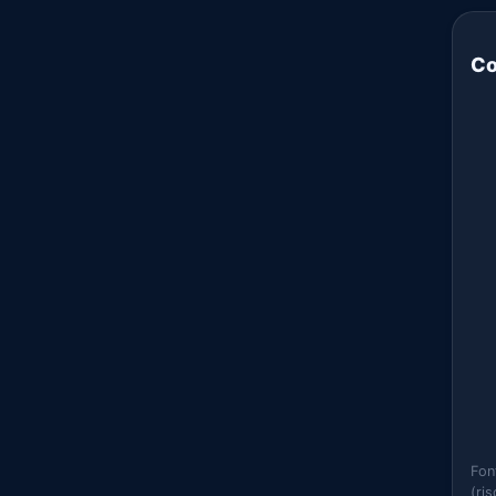
Co
Fon
(ri