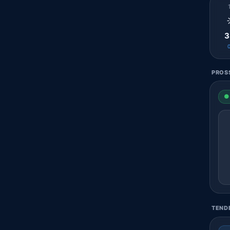
3
PROSS
● 
TENDE