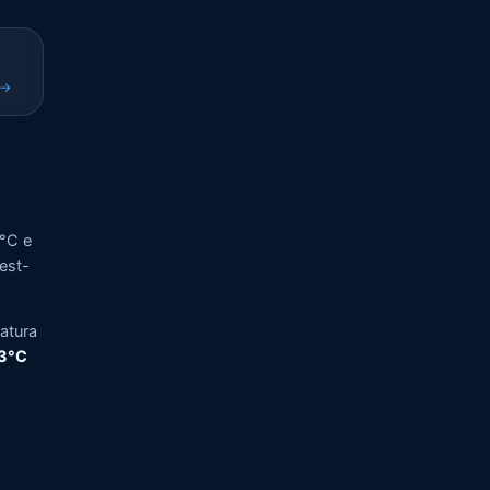
 →
6°C e
vest-
ratura
,3°C