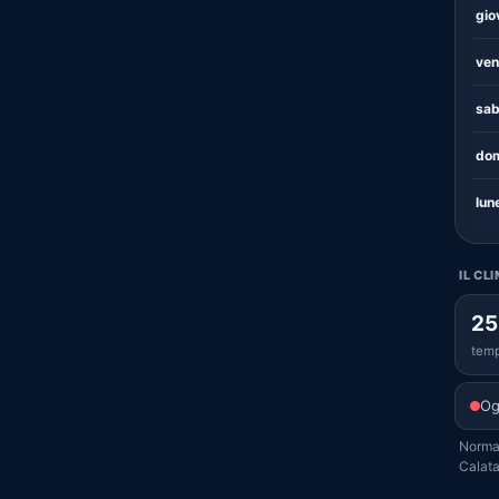
gio
ven
sab
dom
lun
IL CL
25
temp
Og
Normal
Calata