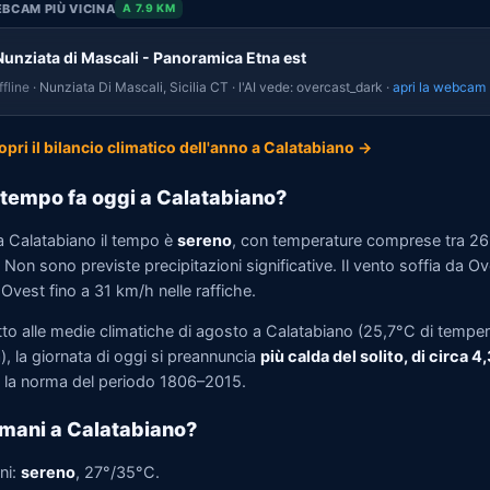
BCAM PIÙ VICINA
A 7.9 KM
Nunziata di Mascali - Panoramica Etna est
fline
· Nunziata Di Mascali, Sicilia CT · l'AI vede: overcast_dark ·
apri la webcam
opri il bilancio climatico dell'anno a Calatabiano →
tempo fa oggi a Calatabiano?
a Calatabiano il tempo è
sereno
, con temperature comprese tra 2
Non sono previste precipitazioni significative. Il vento soffia da O
Ovest fino a 31 km/h nelle raffiche.
tto alle medie climatiche di agosto a Calatabiano (25,7°C di tempe
, la giornata di oggi si preannuncia
più calda del solito, di circa 4
la norma del periodo 1806–2015.
mani a Calatabiano?
ni:
sereno
, 27°/35°C.