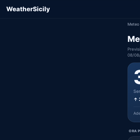
WeatherSicily
Meteo 
Me
Previs
08/08
Ser
↑ 
Ad
ORA P