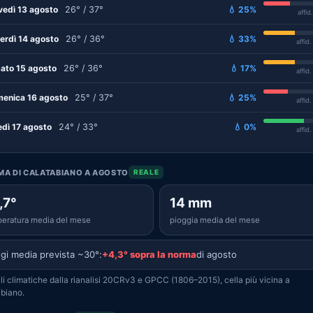
vedì 13 agosto
26° / 37°
💧 25%
affid
erdì 14 agosto
26° / 36°
💧 33%
affid
ato 15 agosto
26° / 36°
💧 17%
affid
enica 16 agosto
25° / 37°
💧 25%
affid
edì 17 agosto
24° / 33°
💧 0%
affid
IMA DI CALATABIANO A AGOSTO
REALE
,7°
14 mm
eratura media del mese
pioggia media del mese
gi media prevista ~30°:
+4,3° sopra la norma
di agosto
i climatiche dalla rianalisi 20CRv3 e GPCC (1806–2015), cella più vicina a
biano.