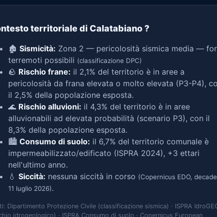
ntesto territoriale di Calatabiano
?
🏚️
Sismicità:
Zona 2 — pericolosità sismica media — for
terremoti possibili
(classificazione DPC)
🪨
Rischio frane:
il 2,1% del territorio è in aree a
pericolosità da frana elevata o molto elevata (P3-P4), c
il 2,5% della popolazione esposta.
🌊
Rischio alluvioni:
il 4,3% del territorio è in aree
alluvionabili ad elevata probabilità (scenario P3), con il
8,3% della popolazione esposta.
🏙️
Consumo di suolo:
il 6,7% del territorio comunale è
impermeabilizzato/edificato (ISPRA 2024), +3 ettari
nell'ultimo anno.
💧
Siccità:
nessuna siccità in corso
(Copernicus EDO, decade
.
11 luglio 2026)
ti: Dipartimento Protezione Civile (classificazione sismica) · ISPRA IdroGE
schio idrogeologico) · ISPRA Consumo di suolo · Copernicus European