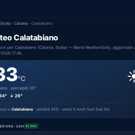
Sicilia
›
Catania
›
Calatabiano
teo Calatabiano
ioni per Calatabiano (Catania, Sicilia) — Blend WeatherSicily, aggiornate 
/2026 17:46.
33
☀
°C
eno · percepiti 35°
34° ↓ 26°
esso a
Calatabiano
· umidità 45% · vento 6 km/h Sud-Sud-Est
ER ORA · 24H
BLEND