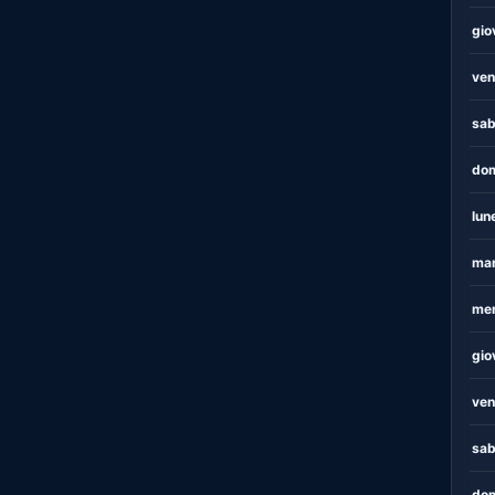
gio
ven
sab
dom
lun
mar
mer
gio
ven
sab
dom