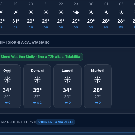
18
19
20
21
22
23
00
01
02
☀️
☀️
☀️
☀️
☀️
🌤️
☀️
☀️
☀️
3°
31°
29°
29°
29°
29°
29°
28°
28°
2
0%
0%
0%
0%
0%
0%
0%
0%
0%
IMI GIORNI A CALATABIANO
Blend WeatherSicily · fino a 72h alta affidabilità
Oggi
Domani
Lunedì
Martedì
☀️
☀️
☀️
☀️
34°
35°
34°
28°
26°
27°
25°
27°
🌧️ 0
🌧️ 0.2
🌧️ 0
🌧️ 0
NZA · OLTRE LE 72H
ONESTA · 3 MODELLI