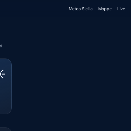
Meteo Sicilia
Mappe
Live
al
️