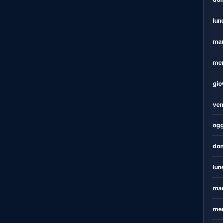
lun
mar
mer
gio
ven
ogg
dom
lun
mar
mer