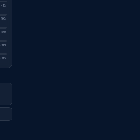
. 41%
. 49%
. 49%
. 38%
. 63%