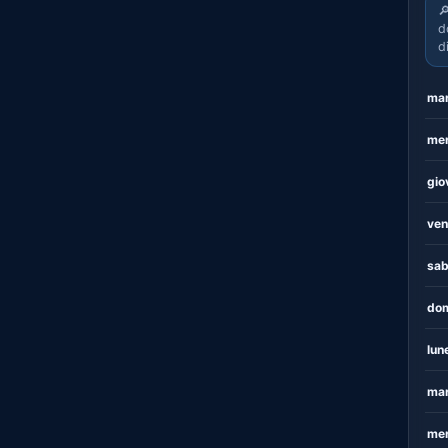

d
d
mar
mer
gio
ven
sab
dom
lun
mar
mer