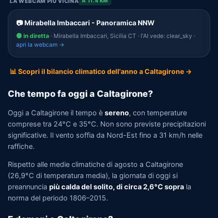
LA WEBCAM PIÙ VICINA
A 11.4 KM
📷 Mirabella Imbaccari - Panoramica NNW
🟢 in diretta
· Mirabella Imbaccari, Sicilia CT · l'AI vede: clear_sky ·
apri la webcam →
📊 Scopri il bilancio climatico dell'anno a Caltagirone →
Che tempo fa oggi a Caltagirone?
Oggi a Caltagirone il tempo è
sereno
, con temperature
comprese tra 24°C e 35°C. Non sono previste precipitazioni
significative. Il vento soffia da Nord-Est fino a 31 km/h nelle
raffiche.
Rispetto alle medie climatiche di agosto a Caltagirone
(26,9°C di temperatura media), la giornata di oggi si
preannuncia
più calda del solito, di circa 2,6°C sopra
la
norma del periodo 1806–2015.