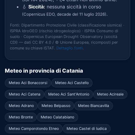
💧
Siccità:
nessuna siccità in corso
.
(Copernicus EDO, decade del 11 luglio 2026)
Fonti: Dipartimento Protezione Civile (classificazione sismica) ·
ISPRA IdroGEO (rischio idrogeologico) · ISPRA Consumo di
suolo · Copernicus European Drought Observatory (siccità
CDI) — dati CC BY 4.0 / © Unione Europea, ricomposti per
comune su chiave ISTAT.
Dettaglio fonti
.
Meteo in provincia di Catania
Meteo Aci Bonaccorsi
Meteo Aci Castello
Meteo Aci Catena
Meteo Aci Sant'Antonio
Meteo Acireale
Meteo Adrano
Meteo Belpasso
Meteo Biancavilla
Meteo Bronte
Meteo Calatabiano
Meteo Camporotondo Etneo
Meteo Castel di Iudica