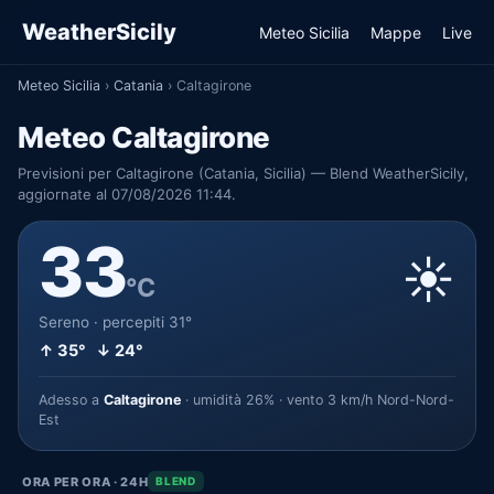
WeatherSicily
Meteo Sicilia
Mappe
Live
Meteo Sicilia
›
Catania
›
Caltagirone
Meteo Caltagirone
Previsioni per Caltagirone (Catania, Sicilia) — Blend WeatherSicily,
aggiornate al 07/08/2026 11:44.
33
☀️
°C
Sereno · percepiti 31°
↑ 35° ↓ 24°
Adesso a
Caltagirone
· umidità 26% · vento 3 km/h Nord-Nord-
Est
ORA PER ORA · 24H
BLEND