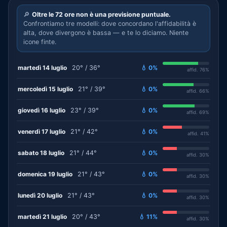
🔎
Oltre le 72 ore non è una previsione puntuale.
Confrontiamo tre modelli: dove concordano l'affidabilità è
alta, dove divergono è bassa — e te lo diciamo. Niente
icone finte.
martedì 14 luglio
20° / 36°
💧 0%
affid. 76%
mercoledì 15 luglio
21° / 39°
💧 0%
affid. 66%
giovedì 16 luglio
23° / 39°
💧 0%
affid. 69%
venerdì 17 luglio
21° / 42°
💧 0%
affid. 41%
sabato 18 luglio
21° / 44°
💧 0%
affid. 30%
domenica 19 luglio
21° / 43°
💧 0%
affid. 30%
lunedì 20 luglio
21° / 43°
💧 0%
affid. 30%
martedì 21 luglio
20° / 43°
💧 11%
affid. 30%