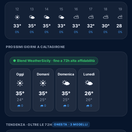
12
13
14
15
16
17
18
19
☀️
🌤️
🌤️
🌤️
⛅
⛅
⛅
⛅
33°
35°
35°
33°
33°
32°
30°
28°
0%
0%
0%
0%
0%
0%
0%
0%
PROSSIMI GIORNI A CALTAGIRONE
● Blend WeatherSicily · fino a 72h alta affidabilità
Oggi
Domani
Domenica
Lunedì
☀️
☀️
🌤️
🌤️
35°
35°
35°
26°
24°
25°
25°
26°
🌧️ 0
🌧️ 0
🌧️ 0
🌧️ 0
TENDENZA · OLTRE LE 72H
ONESTA · 3 MODELLI