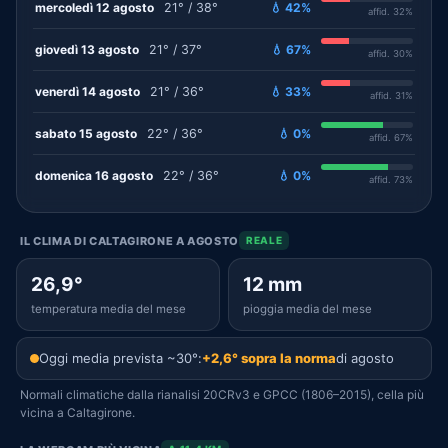
mercoledì 12 agosto
21° / 38°
💧 42%
affid. 32%
giovedì 13 agosto
21° / 37°
💧 67%
affid. 30%
venerdì 14 agosto
21° / 36°
💧 33%
affid. 31%
sabato 15 agosto
22° / 36°
💧 0%
affid. 67%
domenica 16 agosto
22° / 36°
💧 0%
affid. 73%
IL CLIMA DI CALTAGIRONE A AGOSTO
REALE
26,9°
12 mm
temperatura media del mese
pioggia media del mese
Oggi media prevista ~30°:
+2,6° sopra la norma
di agosto
Normali climatiche dalla rianalisi 20CRv3 e GPCC (1806–2015), cella più
vicina a Caltagirone.