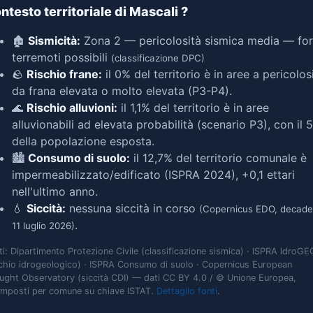
ntesto territoriale di Mascali
?
🏚️
Sismicità:
Zona 2 — pericolosità sismica media — for
terremoti possibili
(classificazione DPC)
🪨
Rischio frane:
il 0% del territorio è in aree a pericolos
da frana elevata o molto elevata (P3-P4).
🌊
Rischio alluvioni:
il 1,1% del territorio è in aree
alluvionabili ad elevata probabilità (scenario P3), con il 
della popolazione esposta.
🏙️
Consumo di suolo:
il 12,7% del territorio comunale è
impermeabilizzato/edificato (ISPRA 2024), +0,1 ettari
nell'ultimo anno.
💧
Siccità:
nessuna siccità in corso
(Copernicus EDO, decade
.
11 luglio 2026)
ti: Dipartimento Protezione Civile (classificazione sismica) · ISPRA IdroGE
schio idrogeologico) · ISPRA Consumo di suolo · Copernicus European
ught Observatory (siccità CDI) — dati CC BY 4.0 / © Unione Europea,
omposti per comune su chiave ISTAT.
Dettaglio fonti
.