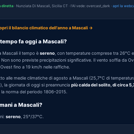
n diretta
· Nunziata Di Mascali, Sicilia CT · l'AI vede: overcast_dark ·
apri la web
opri il bilancio climatico dell'anno a Mascali →
tempo fa oggi a Mascali?
a Mascali il tempo è
sereno
, con temperature comprese tra 26°C e
Non sono previste precipitazioni significative. Il vento soffia da O
Ovest fino a 19 km/h nelle raffiche.
tto alle medie climatiche di agosto a Mascali (25,7°C di temperatur
, la giornata di oggi si preannuncia
più calda del solito, di circa 5
la norma del periodo 1806–2015.
mani a Mascali?
ni:
sereno
, 25°/37°C.