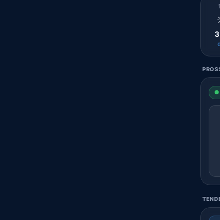
3
PROSS
● 
TENDE