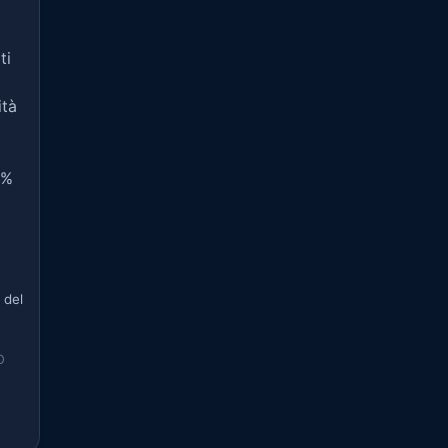
ti
ità
5%
 del
O