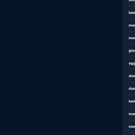
lun
mar
mer
gio
ogg
dom
dom
lun
mar
mer