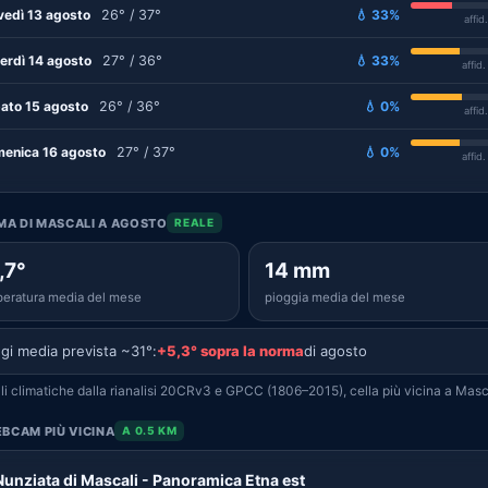
vedì 13 agosto
26° / 37°
💧 33%
affid
erdì 14 agosto
27° / 36°
💧 33%
affid
ato 15 agosto
26° / 36°
💧 0%
affid
enica 16 agosto
27° / 37°
💧 0%
affid
IMA DI MASCALI A AGOSTO
REALE
,7°
14 mm
eratura media del mese
pioggia media del mese
gi media prevista ~31°:
+5,3° sopra la norma
di agosto
i climatiche dalla rianalisi 20CRv3 e GPCC (1806–2015), cella più vicina a Masc
BCAM PIÙ VICINA
A 0.5 KM
Nunziata di Mascali - Panoramica Etna est