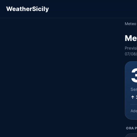
WeatherSicily
Meteo 
Me
Previs
07/08
Ser
↑ 
Ad
ORA P