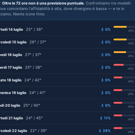

Oltre le 72 ore non è una previsione puntuale.
Confrontiamo tre modelli:
ove concordano l'affidabilità è alta, dove divergono è bassa — e te lo
iciamo. Niente icone finte.
tedì 14 luglio
25° / 36°
💧 0%
affid
coledì 15 luglio
26° / 37°
💧 0%
affid
vedì 16 luglio
27° / 37°
💧 0%
affid
erdì 17 luglio
25° / 38°
💧 0%
affid
ato 18 luglio
24° / 42°
💧 0%
affid
enica 19 luglio
24° / 41°
💧 0%
affid
edì 20 luglio
25° / 40°
💧 0%
affid
tedì 21 luglio
24° / 45°
💧 11%
affid
coledì 22 luglio
22° / 39°
💧 28%
affid