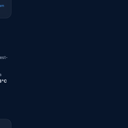
cam
vest-
a
,3°C