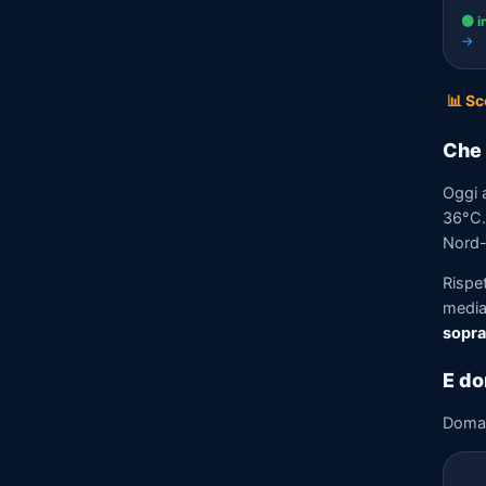
🟢 i
→
📊 Sc
Che 
Oggi 
36°C. 
Nord-
Rispe
media)
sopra
E do
Doma