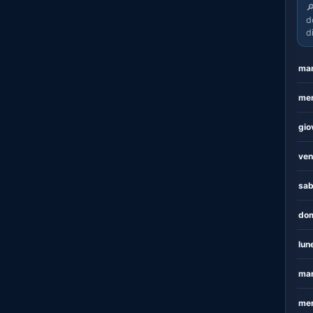

d
d
mar
mer
gio
ven
sab
dom
lun
mar
mer