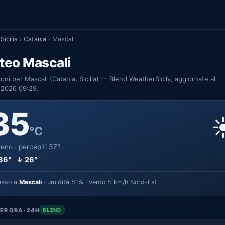
Sicilia
›
Catania
›
Mascali
teo Mascali
ioni per Mascali (Catania, Sicilia) — Blend WeatherSicily, aggiornate al
/2026 09:29.
35
☀
°C
eno · percepiti 37°
36° ↓ 26°
esso a
Mascali
· umidità 51% · vento 5 km/h Nord-Est
ER ORA · 24H
BLEND