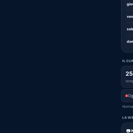
gio
ven
sab
dom
IL CL
25
temp
Og
Normal
LA WE
📷 