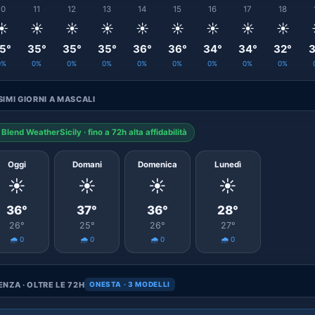
10
11
12
13
14
15
16
17
18
☀️
☀️
☀️
☀️
☀️
☀️
☀️
☀️
☀️
5°
35°
35°
35°
36°
36°
34°
34°
32°
3
0%
0%
0%
0%
0%
0%
0%
0%
0%
IMI GIORNI A MASCALI
Blend WeatherSicily · fino a 72h alta affidabilità
Oggi
Domani
Domenica
Lunedì
☀️
☀️
☀️
☀️
36°
37°
36°
28°
26°
25°
26°
27°
🌧️ 0
🌧️ 0
🌧️ 0
🌧️ 0
NZA · OLTRE LE 72H
ONESTA · 3 MODELLI