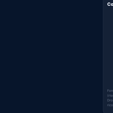
Co
Fon
(ri
Dro
ric