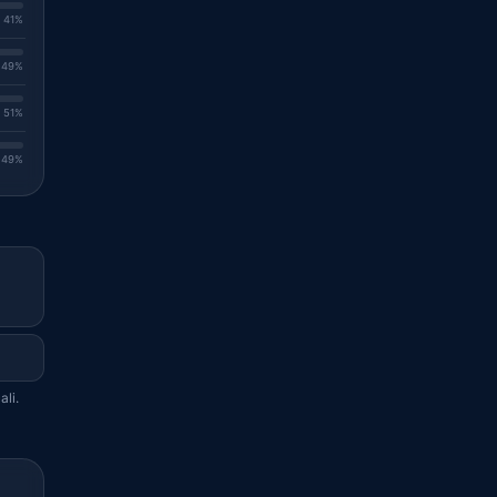
. 41%
. 49%
. 51%
. 49%
ali.