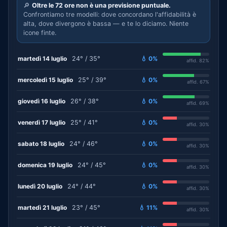
🔎
Oltre le 72 ore non è una previsione puntuale.
Confrontiamo tre modelli: dove concordano l'affidabilità è
alta, dove divergono è bassa — e te lo diciamo. Niente
icone finte.
martedì 14 luglio
24° / 35°
💧 0%
affid. 82%
mercoledì 15 luglio
25° / 39°
💧 0%
affid. 67%
giovedì 16 luglio
26° / 38°
💧 0%
affid. 69%
venerdì 17 luglio
25° / 41°
💧 0%
affid. 30%
sabato 18 luglio
24° / 46°
💧 0%
affid. 30%
domenica 19 luglio
24° / 45°
💧 0%
affid. 30%
lunedì 20 luglio
24° / 44°
💧 0%
affid. 30%
martedì 21 luglio
23° / 45°
💧 11%
affid. 30%