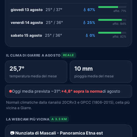
giovedì 13 agosto
25° / 37°
💧 67%
affid. 71%
venerdì 14 agosto
25° / 36°
💧 25%
affid. 84%
sabato 15 agosto
25° / 36°
💧 0%
affid. 82%
IL CLIMA DI GIARRE A AGOSTO
REALE
25,7°
10 mm
temperatura media del mese
pioggia media del mese
Oggi media prevista ~31°:
+4,8° sopra la norma
di agosto
Normali climatiche dalla rianalisi 20CRv3 e GPCC (1806–2015), cella più
vicina a Giarre.
LA WEBCAM PIÙ VICINA
A 3.3 KM
📷 Nunziata di Mascali - Panoramica Etna est