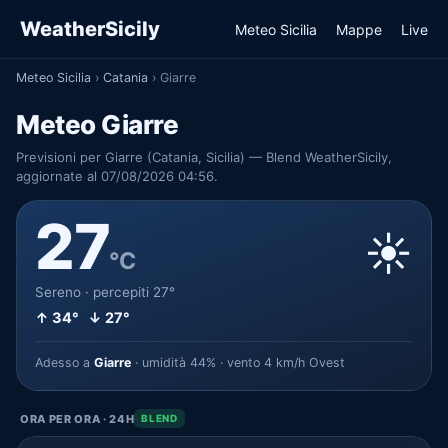
WeatherSicily
Meteo Sicilia
Mappe
Live
Meteo Sicilia
›
Catania
›
Giarre
Meteo Giarre
Previsioni per Giarre (Catania, Sicilia) — Blend WeatherSicily,
aggiornate al 07/08/2026 04:56.
27
☀️
°C
Sereno · percepiti 27°
↑ 34° ↓ 27°
Adesso a
Giarre
· umidità 44% · vento 4 km/h Ovest
ORA PER ORA · 24H
BLEND