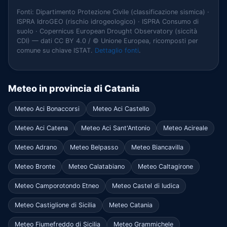
Fonti: Dipartimento Protezione Civile (classificazione sismica) ·
ISPRA IdroGEO (rischio idrogeologico) · ISPRA Consumo di
suolo · Copernicus European Drought Observatory (siccità
CDI) — dati CC BY 4.0 / © Unione Europea, ricomposti per
comune su chiave ISTAT.
Dettaglio fonti
.
Meteo in provincia di Catania
Meteo Aci Bonaccorsi
Meteo Aci Castello
Meteo Aci Catena
Meteo Aci Sant'Antonio
Meteo Acireale
Meteo Adrano
Meteo Belpasso
Meteo Biancavilla
Meteo Bronte
Meteo Calatabiano
Meteo Caltagirone
Meteo Camporotondo Etneo
Meteo Castel di Iudica
Meteo Castiglione di Sicilia
Meteo Catania
Meteo Fiumefreddo di Sicilia
Meteo Grammichele