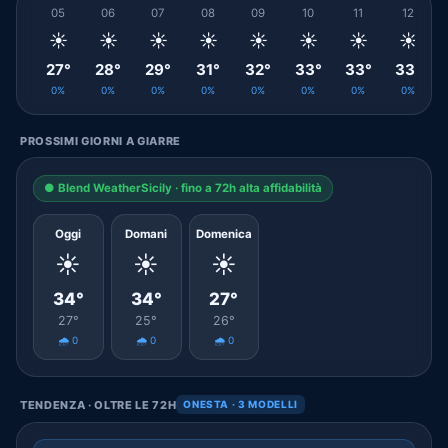
05
06
07
08
09
10
11
12
☀️
☀️
☀️
☀️
☀️
☀️
☀️
☀️
27°
28°
29°
31°
32°
33°
33°
33°
0%
0%
0%
0%
0%
0%
0%
0%
PROSSIMI GIORNI A GIARRE
● Blend WeatherSicily · fino a 72h alta affidabilità
Oggi
Domani
Domenica
☀️
☀️
☀️
34°
34°
27°
27°
25°
26°
🌧️ 0
🌧️ 0
🌧️ 0
TENDENZA · OLTRE LE 72H
ONESTA · 3 MODELLI