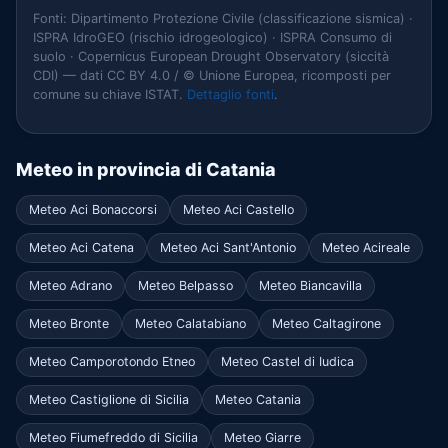
Fonti: Dipartimento Protezione Civile (classificazione sismica) ·
ISPRA IdroGEO (rischio idrogeologico) · ISPRA Consumo di
suolo · Copernicus European Drought Observatory (siccità
CDI) — dati CC BY 4.0 / © Unione Europea, ricomposti per
comune su chiave ISTAT.
Dettaglio fonti
.
Meteo in provincia di Catania
Meteo Aci Bonaccorsi
Meteo Aci Castello
Meteo Aci Catena
Meteo Aci Sant'Antonio
Meteo Acireale
Meteo Adrano
Meteo Belpasso
Meteo Biancavilla
Meteo Bronte
Meteo Calatabiano
Meteo Caltagirone
Meteo Camporotondo Etneo
Meteo Castel di Iudica
Meteo Castiglione di Sicilia
Meteo Catania
Meteo Fiumefreddo di Sicilia
Meteo Giarre