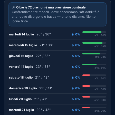
🔎
Oltre le 72 ore non è una previsione puntuale.
Confrontiamo tre modelli: dove concordano l'affidabilità è
alta, dove divergono è bassa — e te lo diciamo. Niente
icone finte.
martedì 14 luglio
20° / 36°
💧 0%
affid. 80%
mercoledì 15 luglio
21° / 38°
💧 0%
affid. 85%
giovedì 16 luglio
22° / 38°
💧 0%
affid. 73%
venerdì 17 luglio
23° / 38°
💧 0%
affid. 60%
sabato 18 luglio
21° / 42°
💧 0%
affid. 30%
domenica 19 luglio
21° / 41°
💧 6%
affid. 30%
lunedì 20 luglio
21° / 41°
💧 0%
affid. 30%
martedì 21 luglio
20° / 42°
💧 6%
affid. 30%