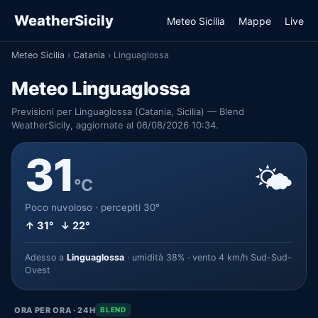
WeatherSicily
Meteo Sicilia
Mappe
Live
Meteo Sicilia
›
Catania
›
Linguaglossa
Meteo Linguaglossa
Previsioni per Linguaglossa (Catania, Sicilia) — Blend
WeatherSicily, aggiornate al 06/08/2026 10:34.
31
🌤️
°C
Poco nuvoloso · percepiti 30°
↑ 31° ↓ 22°
Adesso a
Linguaglossa
· umidità 38% · vento 4 km/h Sud-Sud-
Ovest
ORA PER ORA · 24H
BLEND