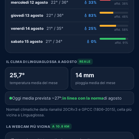
mercoledì 12 agosto
22° / 36°
💧 33%
affid. 38%
giovedì 13 agosto
22° / 36°
💧 83%
affid. 48%
venerdì 14 agosto
21° / 35°
💧 25%
affid. 58%
sabato 15 agosto
21° / 34°
💧 0%
affid. 91%
IL CLIMA DI LINGUAGLOSSA A AGOSTO
REALE
25,7°
14 mm
temperatura media del mese
pioggia media del mese
Oggi media prevista ~27°:
in linea con la norma
di agosto
Normali climatiche dalla rianalisi 20CRv3 e GPCC (1806–2015), cella più
vicina a Linguaglossa.
LA WEBCAM PIÙ VICINA
A 10.8 KM