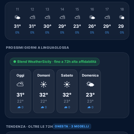
11
12
13
14
15
16
17
18
🌤️
⛅
⛅
⛅
⛅
🌤️
⛅
🌤️
31°
31°
30°
29°
23°
26°
29°
29°
0%
0%
0%
0%
0%
0%
0%
0%
PROSSIMI GIORNI A LINGUAGLOSSA
● Blend WeatherSicily · fino a 72h alta affidabilità
Oggi
Domani
Sabato
Domenica
⛅
☀️
☀️
🌤️
31°
32°
32°
23°
22°
22°
23°
23°
🌧️ 0
🌧️ 0
🌧️ 0
🌧️ 0
TENDENZA · OLTRE LE 72H
ONESTA · 3 MODELLI