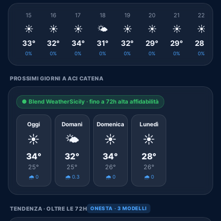
15
16
17
18
19
20
21
22
☀️
☀️
☀️
🌤️
☀️
☀️
☀️
☀️
33°
32°
34°
31°
32°
29°
29°
28°
0%
0%
0%
0%
0%
0%
0%
0%
PROSSIMI GIORNI A ACI CATENA
● Blend WeatherSicily · fino a 72h alta affidabilità
Oggi
Domani
Domenica
Lunedì
☀️
🌤️
☀️
☀️
34°
32°
34°
28°
25°
25°
26°
26°
🌧️ 0
🌧️ 0.3
🌧️ 0
🌧️ 0
TENDENZA · OLTRE LE 72H
ONESTA · 3 MODELLI