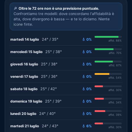
🔎
Oltre le 72 ore non è una previsione puntuale.
Confrontiamo tre modelli: dove concordano l'affidabilità è
alta, dove divergono è bassa — e te lo diciamo. Niente
icone finte.
martedì 14 luglio
24° / 35°
💧 0%
affid. 88%
mercoledì 15 luglio
25° / 38°
💧 0%
affid. 70%
giovedì 16 luglio
25° / 38°
💧 0%
affid. 67%
venerdì 17 luglio
25° / 36°
💧 0%
affid. 54%
sabato 18 luglio
25° / 42°
💧 0%
affid. 30%
domenica 19 luglio
25° / 39°
💧 0%
affid. 34%
lunedì 20 luglio
24° / 40°
💧 0%
affid. 39%
martedì 21 luglio
24° / 43°
💧 6%
affid. 30%