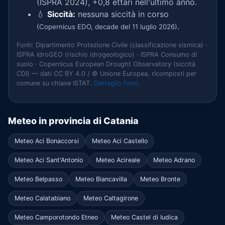
(ISPRA 2024), +0,8 ettari nell'ultimo anno.
💧
Siccità:
nessuna siccità in corso
.
(Copernicus EDO, decade del 11 luglio 2026)
Fonti: Dipartimento Protezione Civile (classificazione sismica) ·
ISPRA IdroGEO (rischio idrogeologico) · ISPRA Consumo di
suolo · Copernicus European Drought Observatory (siccità
CDI) — dati CC BY 4.0 / © Unione Europea, ricomposti per
comune su chiave ISTAT.
Dettaglio fonti
.
Meteo in provincia di Catania
Meteo Aci Bonaccorsi
Meteo Aci Castello
Meteo Aci Sant'Antonio
Meteo Acireale
Meteo Adrano
Meteo Belpasso
Meteo Biancavilla
Meteo Bronte
Meteo Calatabiano
Meteo Caltagirone
Meteo Camporotondo Etneo
Meteo Castel di Iudica