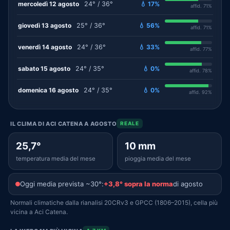
mercoledì 12 agosto
24° / 36°
💧 17%
affid. 71%
giovedì 13 agosto
25° / 36°
💧 56%
affid. 71%
venerdì 14 agosto
24° / 36°
💧 33%
affid. 77%
sabato 15 agosto
24° / 35°
💧 0%
affid. 78%
domenica 16 agosto
24° / 35°
💧 0%
affid. 92%
IL CLIMA DI ACI CATENA A AGOSTO
REALE
25,7°
10 mm
temperatura media del mese
pioggia media del mese
Oggi media prevista ~30°:
+3,8° sopra la norma
di agosto
Normali climatiche dalla rianalisi 20CRv3 e GPCC (1806–2015), cella più
vicina a Aci Catena.