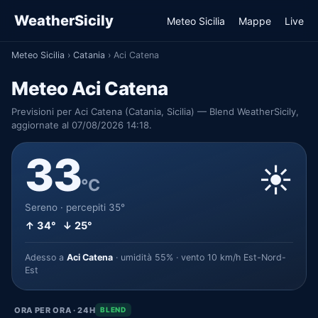
WeatherSicily
Meteo Sicilia
Mappe
Live
Meteo Sicilia
›
Catania
›
Aci Catena
Meteo Aci Catena
Previsioni per Aci Catena (Catania, Sicilia) — Blend WeatherSicily,
aggiornate al 07/08/2026 14:18.
33
☀️
°C
Sereno · percepiti 35°
↑ 34° ↓ 25°
Adesso a
Aci Catena
· umidità 55% · vento 10 km/h Est-Nord-
Est
ORA PER ORA · 24H
BLEND