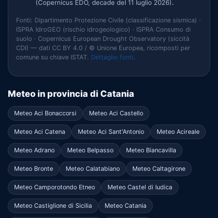
.
(Copernicus EDO, decade del 11 luglio 2026)
Fonti: Dipartimento Protezione Civile (classificazione sismica) ·
ISPRA IdroGEO (rischio idrogeologico) · ISPRA Consumo di
suolo · Copernicus European Drought Observatory (siccità
CDI) — dati CC BY 4.0 / © Unione Europea, ricomposti per
comune su chiave ISTAT.
Dettaglio fonti
.
Meteo in provincia di Catania
Meteo Aci Bonaccorsi
Meteo Aci Castello
Meteo Aci Catena
Meteo Aci Sant'Antonio
Meteo Acireale
Meteo Adrano
Meteo Belpasso
Meteo Biancavilla
Meteo Bronte
Meteo Calatabiano
Meteo Caltagirone
Meteo Camporotondo Etneo
Meteo Castel di Iudica
Meteo Castiglione di Sicilia
Meteo Catania