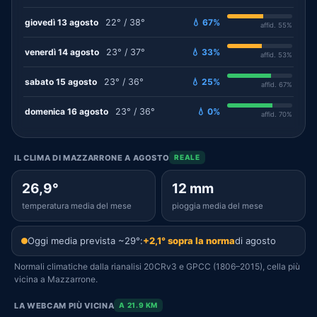
giovedì 13 agosto
22° / 38°
💧 67%
affid. 55%
venerdì 14 agosto
23° / 37°
💧 33%
affid. 53%
sabato 15 agosto
23° / 36°
💧 25%
affid. 67%
domenica 16 agosto
23° / 36°
💧 0%
affid. 70%
IL CLIMA DI MAZZARRONE A AGOSTO
REALE
26,9°
12 mm
temperatura media del mese
pioggia media del mese
Oggi media prevista ~29°:
+2,1° sopra la norma
di agosto
Normali climatiche dalla rianalisi 20CRv3 e GPCC (1806–2015), cella più
vicina a Mazzarrone.
LA WEBCAM PIÙ VICINA
A 21.9 KM