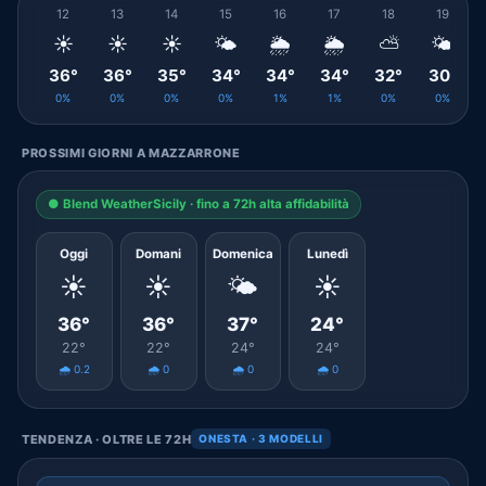
12
13
14
15
16
17
18
19
☀️
☀️
☀️
🌤️
🌦️
🌦️
⛅
🌤️
36°
36°
35°
34°
34°
34°
32°
30°
0%
0%
0%
0%
1%
1%
0%
0%
PROSSIMI GIORNI A MAZZARRONE
● Blend WeatherSicily · fino a 72h alta affidabilità
Oggi
Domani
Domenica
Lunedì
☀️
☀️
🌤️
☀️
36°
36°
37°
24°
22°
22°
24°
24°
🌧️ 0.2
🌧️ 0
🌧️ 0
🌧️ 0
TENDENZA · OLTRE LE 72H
ONESTA · 3 MODELLI