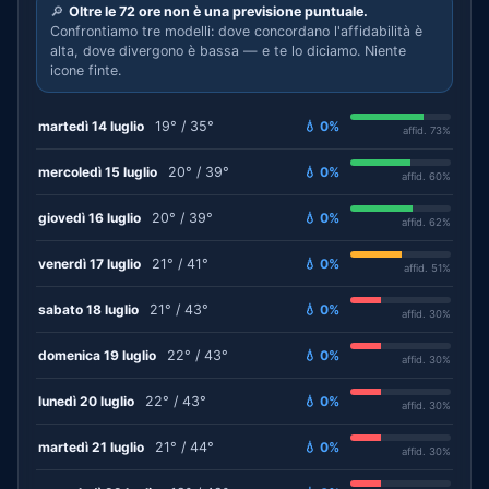
🔎
Oltre le 72 ore non è una previsione puntuale.
Confrontiamo tre modelli: dove concordano l'affidabilità è
alta, dove divergono è bassa — e te lo diciamo. Niente
icone finte.
martedì 14 luglio
19° / 35°
💧 0%
affid. 73%
mercoledì 15 luglio
20° / 39°
💧 0%
affid. 60%
giovedì 16 luglio
20° / 39°
💧 0%
affid. 62%
venerdì 17 luglio
21° / 41°
💧 0%
affid. 51%
sabato 18 luglio
21° / 43°
💧 0%
affid. 30%
domenica 19 luglio
22° / 43°
💧 0%
affid. 30%
lunedì 20 luglio
22° / 43°
💧 0%
affid. 30%
martedì 21 luglio
21° / 44°
💧 0%
affid. 30%