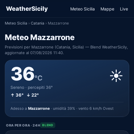
WeatherSicily
Meteo Sicilia
Mappe
Live
Meteo Sicilia
›
Catania
›
Mazzarrone
Meteo Mazzarrone
Previsioni per Mazzarrone (Catania, Sicilia) — Blend WeatherSicily,
aggiornate al 07/08/2026 11:40.
36
☀️
°C
Sereno · percepiti 36°
↑ 36° ↓ 22°
Adesso a
Mazzarrone
· umidità 39% · vento 6 km/h Ovest
ORA PER ORA · 24H
BLEND