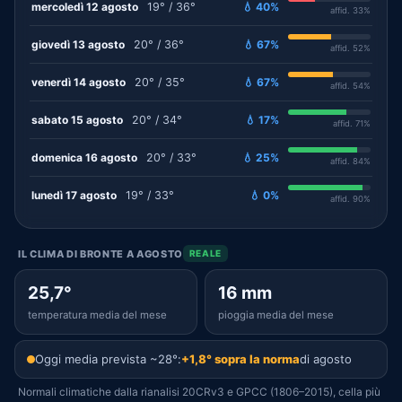
mercoledì 12 agosto
19° / 36°
💧 40%
affid. 33%
giovedì 13 agosto
20° / 36°
💧 67%
affid. 52%
venerdì 14 agosto
20° / 35°
💧 67%
affid. 54%
sabato 15 agosto
20° / 34°
💧 17%
affid. 71%
domenica 16 agosto
20° / 33°
💧 25%
affid. 84%
lunedì 17 agosto
19° / 33°
💧 0%
affid. 90%
IL CLIMA DI BRONTE A AGOSTO
REALE
25,7°
16 mm
temperatura media del mese
pioggia media del mese
Oggi media prevista ~28°:
+1,8° sopra la norma
di agosto
Normali climatiche dalla rianalisi 20CRv3 e GPCC (1806–2015), cella più