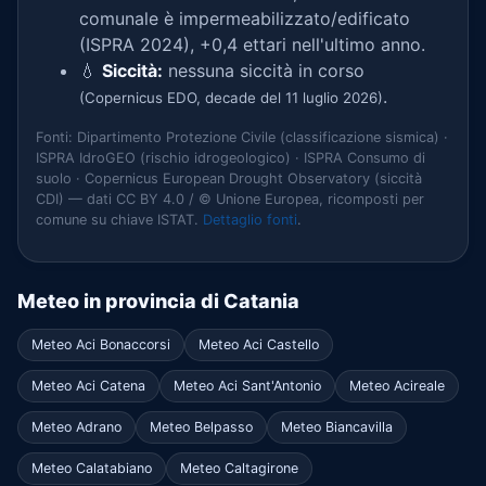
comunale è impermeabilizzato/edificato
(ISPRA 2024), +0,4 ettari nell'ultimo anno.
💧
Siccità:
nessuna siccità in corso
.
(Copernicus EDO, decade del 11 luglio 2026)
Fonti: Dipartimento Protezione Civile (classificazione sismica) ·
ISPRA IdroGEO (rischio idrogeologico) · ISPRA Consumo di
suolo · Copernicus European Drought Observatory (siccità
CDI) — dati CC BY 4.0 / © Unione Europea, ricomposti per
comune su chiave ISTAT.
Dettaglio fonti
.
Meteo in provincia di Catania
Meteo Aci Bonaccorsi
Meteo Aci Castello
Meteo Aci Catena
Meteo Aci Sant'Antonio
Meteo Acireale
Meteo Adrano
Meteo Belpasso
Meteo Biancavilla
Meteo Calatabiano
Meteo Caltagirone