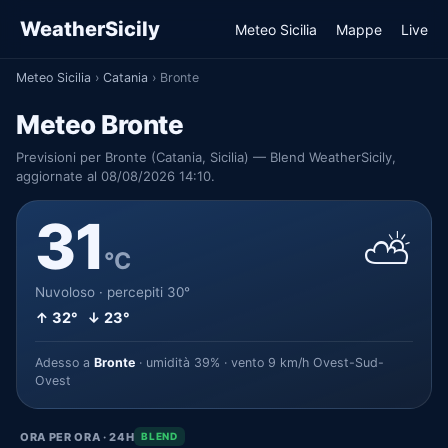
WeatherSicily
Meteo Sicilia
Mappe
Live
Meteo Sicilia
›
Catania
›
Bronte
Meteo Bronte
Previsioni per Bronte (Catania, Sicilia) — Blend WeatherSicily,
aggiornate al 08/08/2026 14:10.
31
⛅
°C
Nuvoloso · percepiti 30°
↑ 32° ↓ 23°
Adesso a
Bronte
· umidità 39% · vento 9 km/h Ovest-Sud-
Ovest
ORA PER ORA · 24H
BLEND