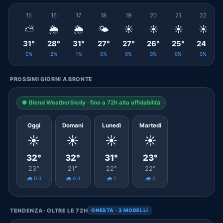
15
16
17
18
19
20
21
22
⛅
🌦️
🌦️
🌤️
☀️
☀️
☀️
☀️
31°
28°
31°
27°
27°
26°
25°
24°
0%
2%
1%
0%
0%
0%
0%
0%
PROSSIMI GIORNI A BRONTE
● Blend WeatherSicily · fino a 72h alta affidabilità
Oggi
Domani
Lunedì
Martedì
☀️
☀️
☀️
☀️
32°
32°
31°
23°
23°
21°
22°
22°
🌧️ 0.3
🌧️ 0.3
🌧️ 1
🌧️ 0
TENDENZA · OLTRE LE 72H
ONESTA · 3 MODELLI