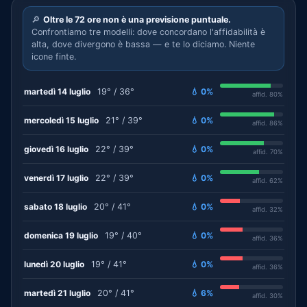
🔎
Oltre le 72 ore non è una previsione puntuale.
Confrontiamo tre modelli: dove concordano l'affidabilità è
alta, dove divergono è bassa — e te lo diciamo. Niente
icone finte.
martedì 14 luglio
19° / 36°
💧 0%
affid. 80%
mercoledì 15 luglio
21° / 39°
💧 0%
affid. 86%
giovedì 16 luglio
22° / 39°
💧 0%
affid. 70%
venerdì 17 luglio
22° / 39°
💧 0%
affid. 62%
sabato 18 luglio
20° / 41°
💧 0%
affid. 32%
domenica 19 luglio
19° / 40°
💧 0%
affid. 36%
lunedì 20 luglio
19° / 41°
💧 0%
affid. 36%
martedì 21 luglio
20° / 41°
💧 6%
affid. 30%