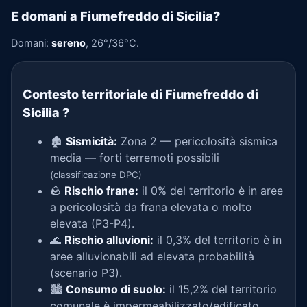
E domani a Fiumefreddo di Sicilia?
Domani:
sereno
, 26°/36°C.
Contesto territoriale di Fiumefreddo di
Sicilia
?
🏚️
Sismicità:
Zona 2 — pericolosità sismica
media — forti terremoti possibili
(classificazione DPC)
🪨
Rischio frane:
il 0% del territorio è in aree
a pericolosità da frana elevata o molto
elevata (P3-P4).
🌊
Rischio alluvioni:
il 0,3% del territorio è in
aree alluvionabili ad elevata probabilità
(scenario P3).
🏙️
Consumo di suolo:
il 15,2% del territorio
comunale è impermeabilizzato/edificato