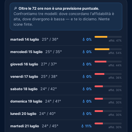
🔎
Oltre le 72 ore non è una previsione puntuale.
Confrontiamo tre modelli: dove concordano l'affidabilità è
alta, dove divergono è bassa — e te lo diciamo. Niente
icone finte.
martedì 14 luglio
25° / 36°
💧 0%
affid. 47%
mercoledì 15 luglio
25° / 35°
💧 0%
affid. 54%
giovedì 16 luglio
27° / 37°
💧 0%
affid. 44%
venerdì 17 luglio
25° / 38°
💧 0%
affid. 36%
sabato 18 luglio
24° / 42°
💧 0%
affid. 30%
domenica 19 luglio
24° / 41°
💧 0%
affid. 30%
lunedì 20 luglio
24° / 40°
💧 0%
affid. 30%
martedì 21 luglio
24° / 45°
💧 11%
affid. 30%