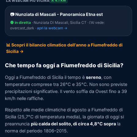
LA WEBCAM PIÙ VICINA
A 4.1 KM
📷 Nunziata di Mascali - Panoramica Etna est
🟢 in diretta
· Nunziata Di Mascali, Sicilia CT · l'AI vede:
overcast_dark ·
apri la webcam →
📊 Scopri il bilancio climatico dell'anno a Fiumefreddo di
Sicilia →
Che tempo fa oggi a Fiumefreddo di Sicilia?
Oggi a Fiumefreddo di Sicilia il tempo è
sereno
, con
temperature comprese tra 26°C e 35°C. Non sono previste
precipitazioni significative. Il vento soffia da Ovest fino a 39
km/h nelle raffiche.
Rispetto alle medie climatiche di agosto a Fiumefreddo di
Sicilia (25,7°C di temperatura media), la giornata di oggi si
preannuncia
più calda del solito, di circa 4,8°C sopra
la
norma del periodo 1806–2015.