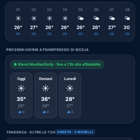
01
02
03
04
05
06
07
08
☀️
☀️
☀️
☀️
🌤️
🌤️
🌤️
🌤️
26°
27°
26°
26°
26°
26°
27°
30°
0%
0%
0%
0%
0%
0%
0%
0%
PROSSIMI GIORNI A FIUMEFREDDO DI SICILIA
● Blend WeatherSicily · fino a 72h alta affidabilità
Oggi
Domani
Lunedì
☀️
☀️
☀️
35°
36°
28°
26°
26°
27°
🌧️ 0
🌧️ 0
🌧️ 0
TENDENZA · OLTRE LE 72H
ONESTA · 3 MODELLI