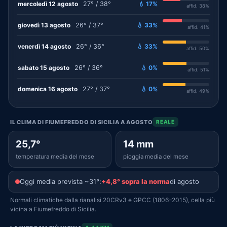
mercoledì 12 agosto
27° / 38°
💧 17%
affid. 38%
giovedì 13 agosto
26° / 37°
💧 33%
affid. 41%
venerdì 14 agosto
26° / 36°
💧 33%
affid. 50%
sabato 15 agosto
26° / 36°
💧 0%
affid. 51%
domenica 16 agosto
27° / 37°
💧 0%
affid. 49%
IL CLIMA DI FIUMEFREDDO DI SICILIA A AGOSTO
REALE
25,7°
14 mm
temperatura media del mese
pioggia media del mese
Oggi media prevista ~31°:
+4,8° sopra la norma
di agosto
Normali climatiche dalla rianalisi 20CRv3 e GPCC (1806–2015), cella più
vicina a Fiumefreddo di Sicilia.