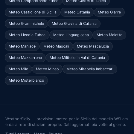
Meteo Camporotondo Etneo
Meteo Castel di Iudica
Meteo Castiglione di Sicilia
Meteo Catania
Meteo Giarre
Meteo Grammichele
Meteo Gravina di Catania
Meteo Licodia Eubea
Meteo Linguaglossa
Meteo Maletto
Meteo Maniace
Meteo Mascali
Meteo Mascalucia
Meteo Mazzarrone
Meteo Militello in Val di Catania
Meteo Milo
Meteo Mineo
Meteo Mirabella Imbaccari
Meteo Misterbianco
WeatherSicily — previsioni meteo per la Sicilia dal modello WSLam
e dalla rete di stazioni proprie. Dati aggiornati più volte al giorno.
Tutti i comuni
·
Home
·
Privacy