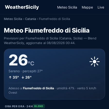
WeatherSicily
Meteo Sicilia
Mappe
Live
Meteo Sicilia
›
Catania
›
Fiumefreddo di Sicilia
Meteo Fiumefreddo di Sicilia
Previsioni per Fiumefreddo di Sicilia (Catania, Sicilia) — Blend
WeatherSicily, aggiornate al 08/08/2026 00:44.
26
☀️
°C
Sereno · percepiti 27°
↑ 35° ↓ 26°
Adesso a
Fiumefreddo di Sicilia
· umidità 47% · vento 5 km/h
Ovest
ORA PER ORA · 24H
BLEND