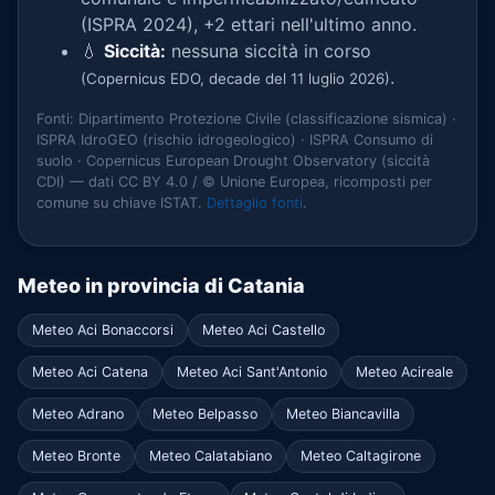
(ISPRA 2024), +2 ettari nell'ultimo anno.
💧
Siccità:
nessuna siccità in corso
.
(Copernicus EDO, decade del 11 luglio 2026)
Fonti: Dipartimento Protezione Civile (classificazione sismica) ·
ISPRA IdroGEO (rischio idrogeologico) · ISPRA Consumo di
suolo · Copernicus European Drought Observatory (siccità
CDI) — dati CC BY 4.0 / © Unione Europea, ricomposti per
comune su chiave ISTAT.
Dettaglio fonti
.
Meteo in provincia di Catania
Meteo Aci Bonaccorsi
Meteo Aci Castello
Meteo Aci Catena
Meteo Aci Sant'Antonio
Meteo Acireale
Meteo Adrano
Meteo Belpasso
Meteo Biancavilla
Meteo Bronte
Meteo Calatabiano
Meteo Caltagirone