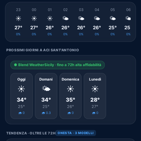
23
00
01
02
03
04
05
06
☀️
☀️
☀️
🌤️
🌤️
🌤️
🌤️
🌤️
27°
27°
26°
26°
26°
26°
25°
25°
0%
0%
0%
0%
0%
0%
0%
0%
PROSSIMI GIORNI A ACI SANT'ANTONIO
● Blend WeatherSicily · fino a 72h alta affidabilità
Oggi
Domani
Domenica
Lunedì
☀️
🌤️
☀️
☀️
34°
34°
35°
28°
25°
25°
26°
27°
🌧️ 0
🌧️ 0.3
🌧️ 0
🌧️ 0
TENDENZA · OLTRE LE 72H
ONESTA · 3 MODELLI