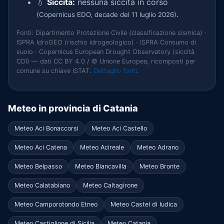
💧
Siccità:
nessuna siccità in corso
.
(Copernicus EDO, decade del 11 luglio 2026)
Fonti: Dipartimento Protezione Civile (classificazione sismica) ·
ISPRA IdroGEO (rischio idrogeologico) · ISPRA Consumo di
suolo · Copernicus European Drought Observatory (siccità
CDI) — dati CC BY 4.0 / © Unione Europea, ricomposti per
comune su chiave ISTAT.
Dettaglio fonti
.
Meteo in provincia di Catania
Meteo Aci Bonaccorsi
Meteo Aci Castello
Meteo Aci Catena
Meteo Acireale
Meteo Adrano
Meteo Belpasso
Meteo Biancavilla
Meteo Bronte
Meteo Calatabiano
Meteo Caltagirone
Meteo Camporotondo Etneo
Meteo Castel di Iudica
Meteo Castiglione di Sicilia
Meteo Catania