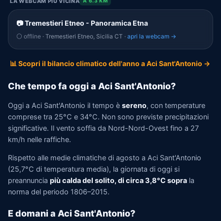
LA WEBCAM PIÙ VICINA
A 6.3 KM
📷 Tremestieri Etneo - Panoramica Etna
⚪ offline
· Tremestieri Etneo, Sicilia CT ·
apri la webcam →
📊 Scopri il bilancio climatico dell'anno a Aci Sant'Antonio →
Che tempo fa oggi a Aci Sant'Antonio?
Oggi a Aci Sant'Antonio il tempo è
sereno
, con temperature
comprese tra 25°C e 34°C. Non sono previste precipitazioni
significative. Il vento soffia da Nord-Nord-Ovest fino a 27
km/h nelle raffiche.
Rispetto alle medie climatiche di agosto a Aci Sant'Antonio
(25,7°C di temperatura media), la giornata di oggi si
preannuncia
più calda del solito, di circa 3,8°C sopra
la
norma del periodo 1806–2015.
E domani a Aci Sant'Antonio?