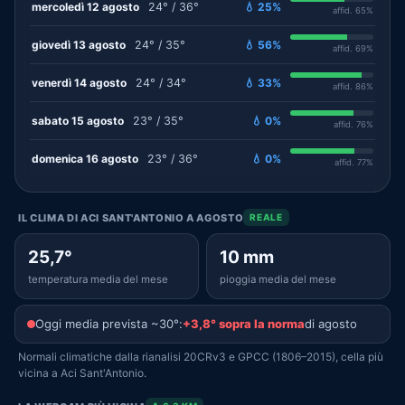
mercoledì 12 agosto
24° / 36°
💧 25%
affid. 65%
giovedì 13 agosto
24° / 35°
💧 56%
affid. 69%
venerdì 14 agosto
24° / 34°
💧 33%
affid. 86%
sabato 15 agosto
23° / 35°
💧 0%
affid. 76%
domenica 16 agosto
23° / 36°
💧 0%
affid. 77%
IL CLIMA DI ACI SANT'ANTONIO A AGOSTO
REALE
25,7°
10 mm
temperatura media del mese
pioggia media del mese
Oggi media prevista ~30°:
+3,8° sopra la norma
di agosto
Normali climatiche dalla rianalisi 20CRv3 e GPCC (1806–2015), cella più
vicina a Aci Sant'Antonio.