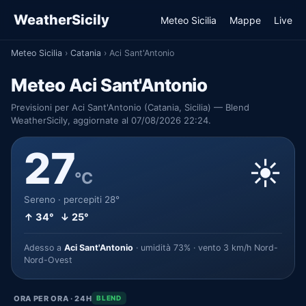
WeatherSicily
Meteo Sicilia
Mappe
Live
Meteo Sicilia
›
Catania
›
Aci Sant'Antonio
Meteo Aci Sant'Antonio
Previsioni per Aci Sant'Antonio (Catania, Sicilia) — Blend
WeatherSicily, aggiornate al 07/08/2026 22:24.
27
☀️
°C
Sereno · percepiti 28°
↑ 34° ↓ 25°
Adesso a
Aci Sant'Antonio
· umidità 73% · vento 3 km/h Nord-
Nord-Ovest
ORA PER ORA · 24H
BLEND