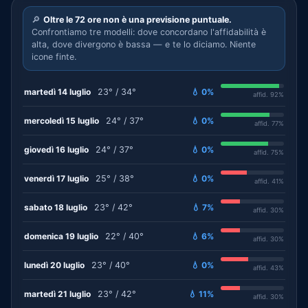
🔎
Oltre le 72 ore non è una previsione puntuale.
Confrontiamo tre modelli: dove concordano l'affidabilità è
alta, dove divergono è bassa — e te lo diciamo. Niente
icone finte.
martedì 14 luglio
23° / 34°
💧 0%
affid. 92%
mercoledì 15 luglio
24° / 37°
💧 0%
affid. 77%
giovedì 16 luglio
24° / 37°
💧 0%
affid. 75%
venerdì 17 luglio
25° / 38°
💧 0%
affid. 41%
sabato 18 luglio
23° / 42°
💧 7%
affid. 30%
domenica 19 luglio
22° / 40°
💧 6%
affid. 30%
lunedì 20 luglio
23° / 40°
💧 0%
affid. 43%
martedì 21 luglio
23° / 42°
💧 11%
affid. 30%