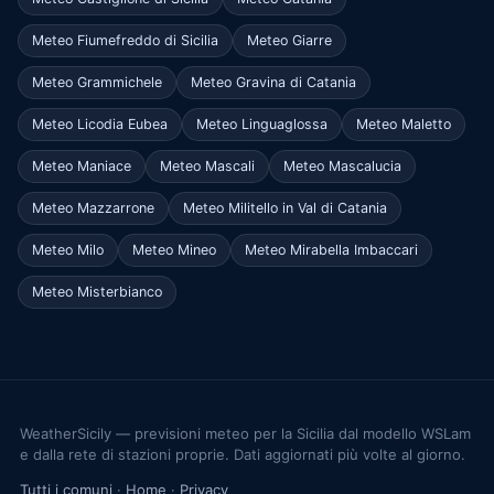
Meteo Fiumefreddo di Sicilia
Meteo Giarre
Meteo Grammichele
Meteo Gravina di Catania
Meteo Licodia Eubea
Meteo Linguaglossa
Meteo Maletto
Meteo Maniace
Meteo Mascali
Meteo Mascalucia
Meteo Mazzarrone
Meteo Militello in Val di Catania
Meteo Milo
Meteo Mineo
Meteo Mirabella Imbaccari
Meteo Misterbianco
WeatherSicily — previsioni meteo per la Sicilia dal modello WSLam
e dalla rete di stazioni proprie. Dati aggiornati più volte al giorno.
Tutti i comuni
·
Home
·
Privacy