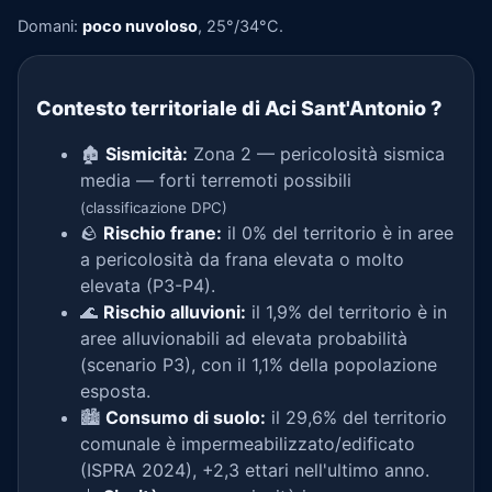
Domani:
poco nuvoloso
, 25°/34°C.
Contesto territoriale di Aci Sant'Antonio
?
🏚️
Sismicità:
Zona 2 — pericolosità sismica
media — forti terremoti possibili
(classificazione DPC)
🪨
Rischio frane:
il 0% del territorio è in aree
a pericolosità da frana elevata o molto
elevata (P3-P4).
🌊
Rischio alluvioni:
il 1,9% del territorio è in
aree alluvionabili ad elevata probabilità
(scenario P3), con il 1,1% della popolazione
esposta.
🏙️
Consumo di suolo:
il 29,6% del territorio
comunale è impermeabilizzato/edificato
(ISPRA 2024), +2,3 ettari nell'ultimo anno.