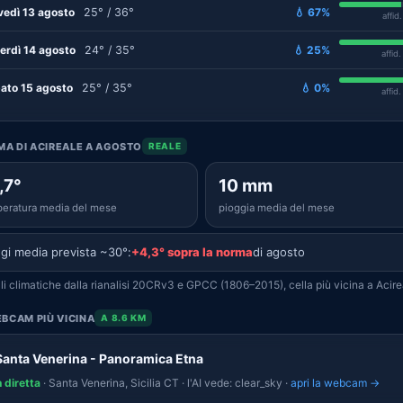
vedì 13 agosto
25° / 36°
💧 67%
affid
erdì 14 agosto
24° / 35°
💧 25%
affid
ato 15 agosto
25° / 35°
💧 0%
affid
IMA DI ACIREALE A AGOSTO
REALE
,7°
10 mm
eratura media del mese
pioggia media del mese
gi media prevista ~30°:
+4,3° sopra la norma
di agosto
i climatiche dalla rianalisi 20CRv3 e GPCC (1806–2015), cella più vicina a Acire
BCAM PIÙ VICINA
A 8.6 KM
Santa Venerina - Panoramica Etna
n diretta
· Santa Venerina, Sicilia CT · l'AI vede: clear_sky ·
apri la webcam →