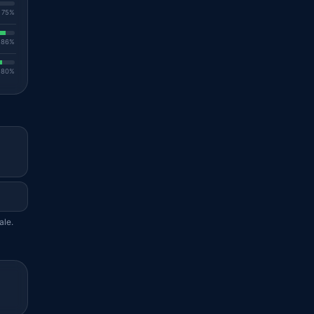
. 75%
. 86%
. 80%
ale.