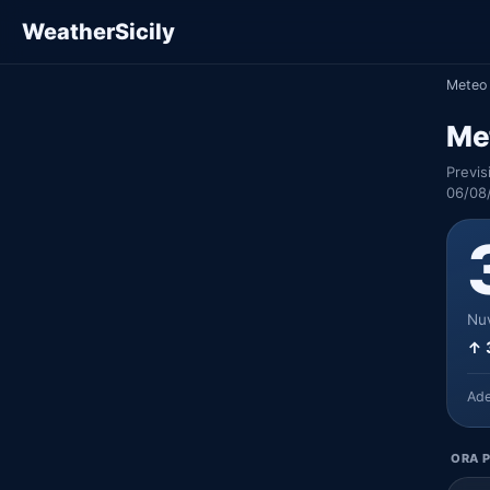
WeatherSicily
Meteo 
Me
Previs
06/08/
Nuv
↑ 
Ad
ORA P