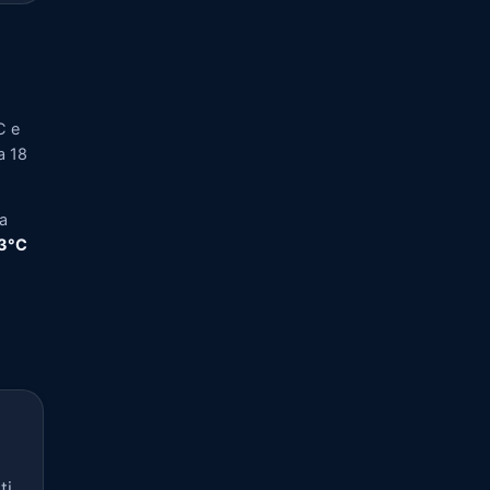
C e
a 18
ra
,3°C
ti