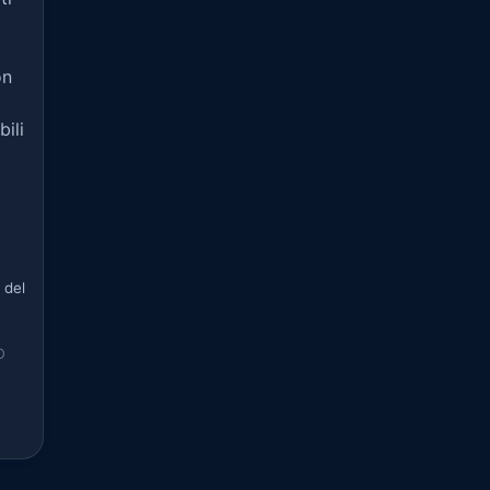
on
bili
 del
O