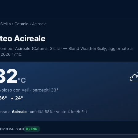
Sicilia
›
Catania
›
Acireale
teo Acireale
ioni per Acireale (Catania, Sicilia) — Blend WeatherSicily, aggiornate al
2026 17:10.
32
°C
oloso con veli · percepiti 33°
36° ↓ 24°
esso a
Acireale
· umidità 58% · vento 4 km/h Est
ER ORA · 24H
BLEND