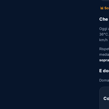
📊 Sc
Che 
Oggi 
36°C. 
km/h n
Rispe
media)
sopra
E do
Doma
Co