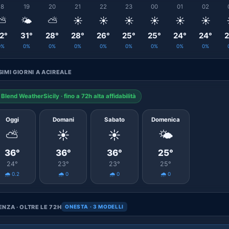
18
19
20
21
22
23
00
01
02
⛅
🌤️
⛅
☀️
☀️
☀️
☀️
☀️
☀️
2°
31°
28°
28°
26°
25°
25°
24°
24°
2
0%
0%
0%
0%
0%
0%
0%
0%
0%
IMI GIORNI A ACIREALE
Blend WeatherSicily · fino a 72h alta affidabilità
Oggi
Domani
Sabato
Domenica
⛅
☀️
☀️
🌤️
36°
36°
36°
25°
24°
23°
23°
25°
🌧️ 0.2
🌧️ 0
🌧️ 0
🌧️ 0
NZA · OLTRE LE 72H
ONESTA · 3 MODELLI