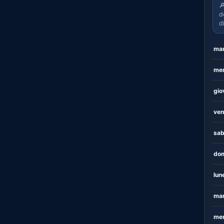

d
d
mar
mer
gio
ven
sab
dom
lun
mar
mer