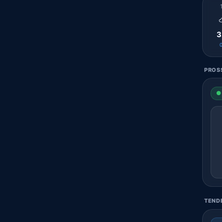
3
PROSS
● 
TENDE