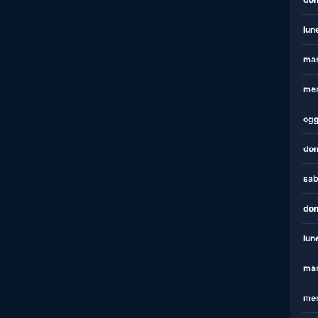
lun
mar
mer
ogg
dom
sab
dom
lun
mar
mer