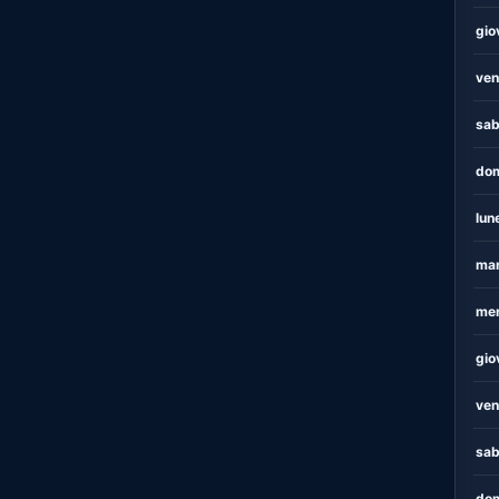
gio
ven
sab
dom
lun
mar
mer
gio
ven
sab
dom