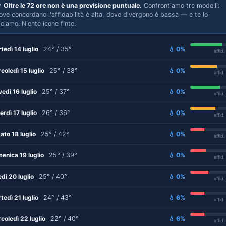

Oltre le 72 ore non è una previsione puntuale.
Confrontiamo tre modelli:
ove concordano l'affidabilità è alta, dove divergono è bassa — e te lo
iciamo. Niente icone finte.
tedì 14 luglio
24° / 35°
💧 0%
affid
coledì 15 luglio
25° / 38°
💧 0%
affid
vedì 16 luglio
25° / 37°
💧 0%
affid
erdì 17 luglio
26° / 36°
💧 0%
affid
ato 18 luglio
25° / 42°
💧 0%
affid
enica 19 luglio
25° / 39°
💧 0%
affid
edì 20 luglio
25° / 40°
💧 0%
affid
tedì 21 luglio
24° / 43°
💧 6%
affid
coledì 22 luglio
22° / 40°
💧 6%
affid