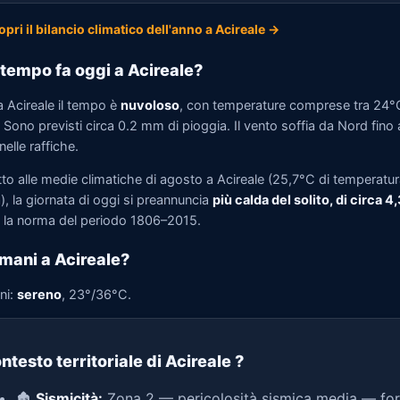
opri il bilancio climatico dell'anno a Acireale →
tempo fa oggi a Acireale?
a Acireale il tempo è
nuvoloso
, con temperature comprese tra 24°
Sono previsti circa 0.2 mm di pioggia. Il vento soffia da Nord fino 
elle raffiche.
tto alle medie climatiche di agosto a Acireale (25,7°C di temperatu
, la giornata di oggi si preannuncia
più calda del solito, di circa 4
la norma del periodo 1806–2015.
mani a Acireale?
ni:
sereno
, 23°/36°C.
ntesto territoriale di Acireale
?
🏚️
Sismicità:
Zona 2 — pericolosità sismica media — for