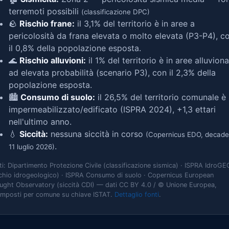
terremoti possibili
(classificazione DPC)
🪨
Rischio frane:
il 3,1% del territorio è in aree a
pericolosità da frana elevata o molto elevata (P3-P4), c
il 0,8% della popolazione esposta.
🌊
Rischio alluvioni:
il 1% del territorio è in aree alluviona
ad elevata probabilità (scenario P3), con il 2,3% della
popolazione esposta.
🏙️
Consumo di suolo:
il 26,5% del territorio comunale è
impermeabilizzato/edificato (ISPRA 2024), +1,3 ettari
nell'ultimo anno.
💧
Siccità:
nessuna siccità in corso
(Copernicus EDO, decade
.
11 luglio 2026)
ti: Dipartimento Protezione Civile (classificazione sismica) · ISPRA IdroGE
schio idrogeologico) · ISPRA Consumo di suolo · Copernicus European
ught Observatory (siccità CDI) — dati CC BY 4.0 / © Unione Europea,
omposti per comune su chiave ISTAT.
Dettaglio fonti
.