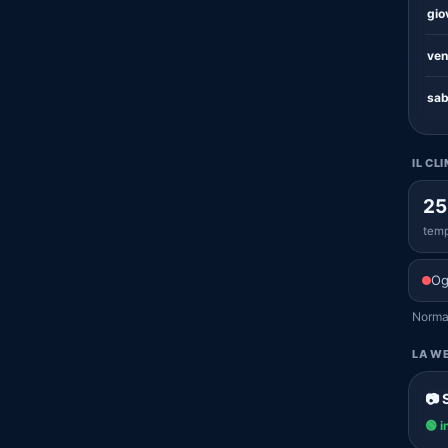
gio
ven
sab
IL CL
25
temp
Og
Normal
LA WE
📷 
🟢 i