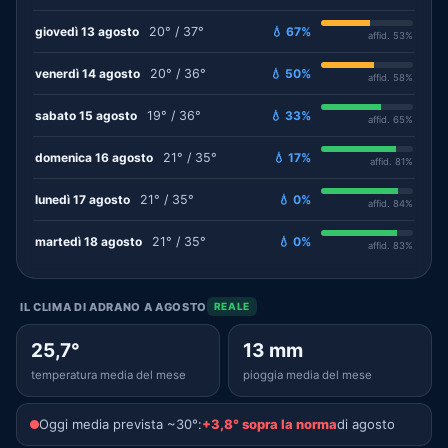
giovedì 13 agosto
20° / 37°
💧 67%
affid. 53%
venerdì 14 agosto
20° / 36°
💧 50%
affid. 58%
sabato 15 agosto
19° / 36°
💧 33%
affid. 65%
domenica 16 agosto
21° / 35°
💧 17%
affid. 81%
lunedì 17 agosto
21° / 35°
💧 0%
affid. 84%
martedì 18 agosto
21° / 35°
💧 0%
affid. 83%
IL CLIMA DI ADRANO A AGOSTO
REALE
25,7°
13 mm
temperatura media del mese
pioggia media del mese
Oggi media prevista ~30°:
+3,8° sopra la norma
di agosto