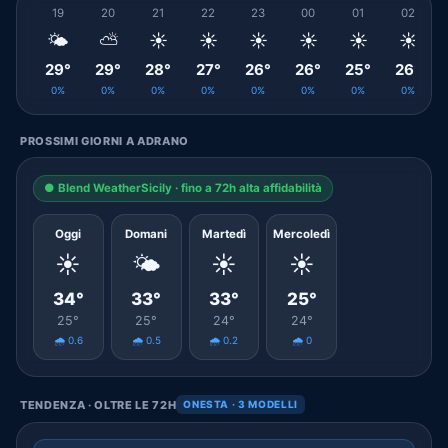
19
20
21
22
23
00
01
02
🌤️
⛅
☀️
☀️
☀️
☀️
☀️
☀️
29°
29°
28°
27°
26°
26°
25°
26°
0%
0%
0%
0%
0%
0%
0%
0%
PROSSIMI GIORNI A ADRANO
● Blend WeatherSicily · fino a 72h alta affidabilità
Oggi
Domani
Martedì
Mercoledì
☀️
🌤️
☀️
☀️
34°
33°
33°
25°
25°
25°
24°
24°
🌧️ 0.6
🌧️ 0.5
🌧️ 0.2
🌧️ 0
TENDENZA · OLTRE LE 72H
ONESTA · 3 MODELLI