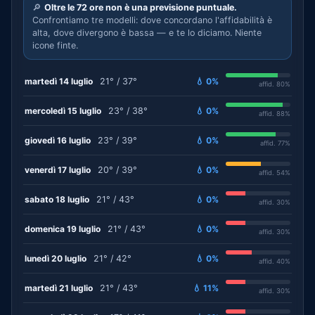
🔎
Oltre le 72 ore non è una previsione puntuale.
Confrontiamo tre modelli: dove concordano l'affidabilità è
alta, dove divergono è bassa — e te lo diciamo. Niente
icone finte.
martedì 14 luglio
21° / 37°
💧 0%
affid. 80%
mercoledì 15 luglio
23° / 38°
💧 0%
affid. 88%
giovedì 16 luglio
23° / 39°
💧 0%
affid. 77%
venerdì 17 luglio
20° / 39°
💧 0%
affid. 54%
sabato 18 luglio
21° / 43°
💧 0%
affid. 30%
domenica 19 luglio
21° / 43°
💧 0%
affid. 30%
lunedì 20 luglio
21° / 42°
💧 0%
affid. 40%
martedì 21 luglio
21° / 43°
💧 11%
affid. 30%