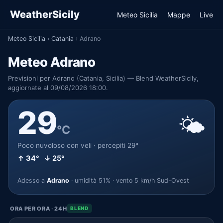
WeatherSicily
Meteo Sicilia
Mappe
Live
Meteo Sicilia
›
Catania
›
Adrano
Meteo Adrano
Previsioni per Adrano (Catania, Sicilia) — Blend WeatherSicily,
aggiornate al 09/08/2026 18:00.
29
🌤️
°C
Poco nuvoloso con veli · percepiti 29°
↑ 34° ↓ 25°
Adesso a
Adrano
· umidità 51% · vento 5 km/h Sud-Ovest
ORA PER ORA · 24H
BLEND