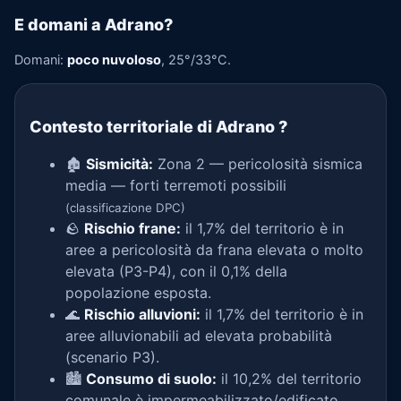
E domani a Adrano?
Domani:
poco nuvoloso
, 25°/33°C.
Contesto territoriale di Adrano
?
🏚️
Sismicità:
Zona 2 — pericolosità sismica
media — forti terremoti possibili
(classificazione DPC)
🪨
Rischio frane:
il 1,7% del territorio è in
aree a pericolosità da frana elevata o molto
elevata (P3-P4), con il 0,1% della
popolazione esposta.
🌊
Rischio alluvioni:
il 1,7% del territorio è in
aree alluvionabili ad elevata probabilità
(scenario P3).
🏙️
Consumo di suolo:
il 10,2% del territorio
comunale è impermeabilizzato/edificato