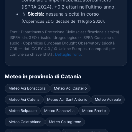
(ISPRA 2024), +0,2 ettari nell'ultimo anno.
💧
Siccità:
nessuna siccità in corso
.
(Copernicus EDO, decade del 11 luglio 2026)
Fonti: Dipartimento Protezione Civile (classificazione sismica) ·
ISPRA IdroGEO (rischio idrogeologico) · ISPRA Consumo di
suolo · Copernicus European Drought Observatory (siccità
CDI) — dati CC BY 4.0 / © Unione Europea, ricomposti per
comune su chiave ISTAT.
Dettaglio fonti
.
Meteo in provincia di Catania
Meteo Aci Bonaccorsi
Meteo Aci Castello
Meteo Aci Catena
Meteo Aci Sant'Antonio
Meteo Acireale
Meteo Belpasso
Meteo Biancavilla
Meteo Bronte
Meteo Calatabiano
Meteo Caltagirone